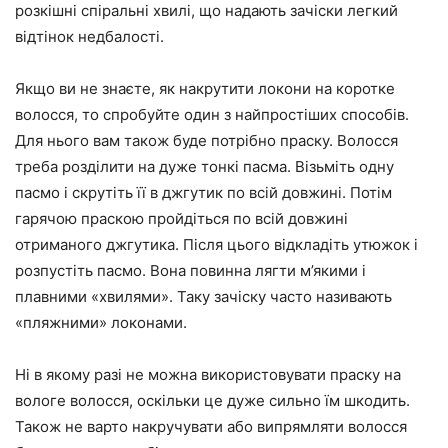
розкішні спіральні хвилі, що надають зачіски легкий
відтінок недбалості.
Якщо ви не знаєте, як накрутити локони на коротке
волосся, то спробуйте один з найпростіших способів.
Для нього вам також буде потрібно праску. Волосся
треба розділити на дуже тонкі пасма. Візьміть одну
пасмо і скрутіть її в джгутик по всій довжині. Потім
гарячою праскою пройдіться по всій довжині
отриманого джгутика. Після цього відкладіть утюжок і
розпустіть пасмо. Вона повинна лягти м’якими і
плавними «хвилями». Таку зачіску часто називають
«пляжними» локонами.
Ні в якому разі не можна використовувати праску на
вологе волосся, оскільки це дуже сильно їм шкодить.
Також не варто накручувати або випрямляти волосся