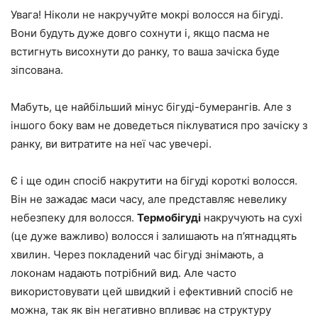
Увага! Ніколи не накручуйте мокрі волосся на бігуді.
Вони будуть дуже довго сохнути і, якщо пасма не
встигнуть висохнути до ранку, то ваша зачіска буде
зіпсована.
Мабуть, це найбільший мінус бігуді-бумерангів. Але з
іншого боку вам не доведеться піклуватися про зачіску з
ранку, ви витратите на неї час увечері.
Є і ще один спосіб накрутити на бігуді короткі волосся.
Він не зажадає маси часу, але представляє невелику
небезпеку для волосся.
Термобігуді
накручують на сухі
(це дуже важливо) волосся і залишають на п’ятнадцять
хвилин. Через покладений час бігуді знімають, а
локонам надають потрібний вид. Але часто
використовувати цей швидкий і ефективний спосіб не
можна, так як він негативно впливає на структуру