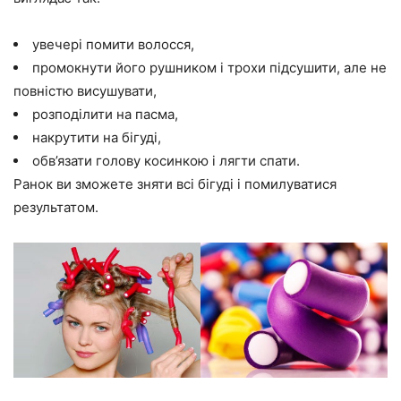
увечері помити волосся,
промокнути його рушником і трохи підсушити, але не
повністю висушувати,
розподілити на пасма,
накрутити на бігуді,
обв’язати голову косинкою і лягти спати.
Ранок ви зможете зняти всі бігуді і помилуватися
результатом.