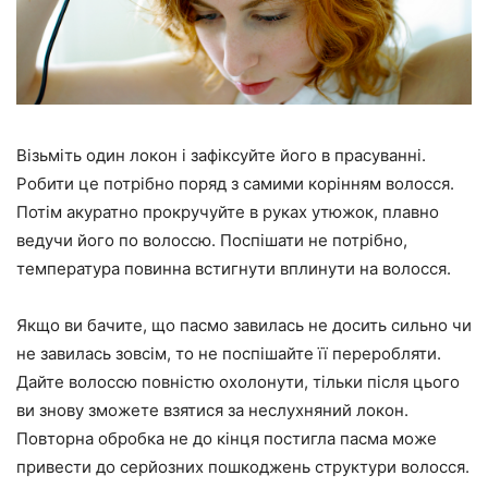
Візьміть один локон і зафіксуйте його в прасуванні.
Робити це потрібно поряд з самими корінням волосся.
Потім акуратно прокручуйте в руках утюжок, плавно
ведучи його по волоссю. Поспішати не потрібно,
температура повинна встигнути вплинути на волосся.
Якщо ви бачите, що пасмо завилась не досить сильно чи
не завилась зовсім, то не поспішайте її переробляти.
Дайте волоссю повністю охолонути, тільки після цього
ви знову зможете взятися за неслухняний локон.
Повторна обробка не до кінця постигла пасма може
привести до серйозних пошкоджень структури волосся.