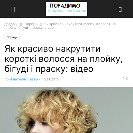
додому
Поради
Як красиво накрутити короткі волосся на
плойку, бігуді і праску: відео
Поради
Як красиво накрутити
короткі волосся на плойку,
бігуді і праску: відео
0
по
Анатолій Лазар
-
15.11.2015