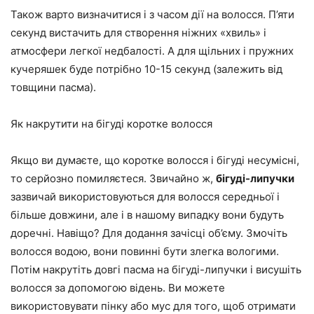
Також варто визначитися і з часом дії на волосся. П’яти
секунд вистачить для створення ніжних «хвиль» і
атмосфери легкої недбалості. А для щільних і пружних
кучеряшек буде потрібно 10-15 секунд (залежить від
товщини пасма).
Як накрутити на бігуді коротке волосся
Якщо ви думаєте, що коротке волосся і бігуді несумісні,
то серйозно помиляєтеся. Звичайно ж,
бігуді-липучки
зазвичай використовуються для волосся середньої і
більше довжини, але і в нашому випадку вони будуть
доречні. Навіщо? Для додання зачісці об’єму. Змочіть
волосся водою, вони повинні бути злегка вологими.
Потім накрутіть довгі пасма на бігуді-липучки і висушіть
волосся за допомогою відень. Ви можете
використовувати пінку або мус для того, щоб отримати