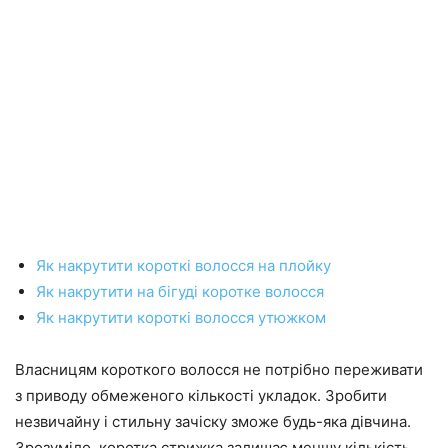
Як накрутити короткі волосся на плойку
Як накрутити на бігуді коротке волосся
Як накрутити короткі волосся утюжком
Власницям короткого волосся не потрібно переживати
з приводу обмеженого кількості укладок. Зробити
незвичайну і стильну зачіску зможе будь-яка дівчина.
Зрозуміло, коротка стрижка залишає меншу кількість