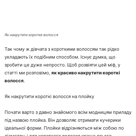
Як накрутити коротке волосся
Так чому ж дівчата з короткими волоссям так рідко
укладають їх подібним способом. Існує думка, що
зробити це дуже непросто. Щоб розвіяти цей міф, у
статті ми розповімо,
як красиво накрутити короткі
волосся
.
Як накрутити короткі волосся на плойку
Почати варто з давно знайомого всім модницям приладу
під назвою плойка. Він дозволяє отримати кучерики
ідеальної форми. Плойки відрізняються між собою по
діаметру, і для короткого волосся краще всього