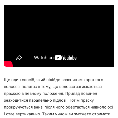
Ще один спосіб, який підійде власницям короткого
волосся, полягає в тому, що волосся затискаються
праскою в певному положенні. Прилад повинен
знаходитися паралельно підлозі. Потім праску
прокручується вниз, після чого обертається навколо осі
і стає вертикально. Таким чином ви зможете отримати