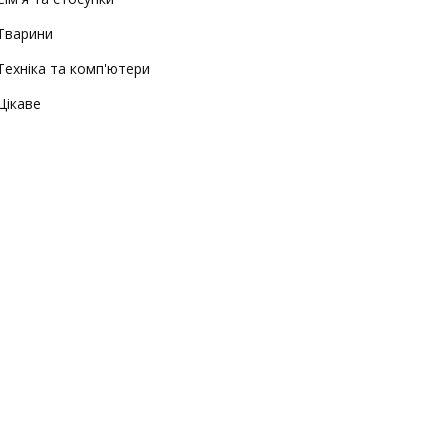
Тварини
Техніка та комп'ютери
Цікаве