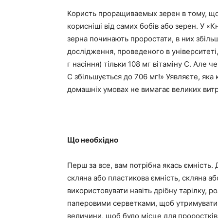
Користь проращиваемых зерен в тому, що
корисніші від самих бобів або зерен. У «
зерна починають проростати, в них збільш
дослідження, проведеного в університеті,
г насіння) тільки 108 мг вітаміну С. Але 
С збільшується до 706 мг!» Уявляєте, яка
домашніх умовах не вимагає великих витра
Що необхідно
Перш за все, вам потрібна якась ємність
скляна або пластикова ємність, скляна а
використовувати навіть дрібну тарілку, р
паперовими серветками, щоб утримувати в
величини, щоб було місце для проростків