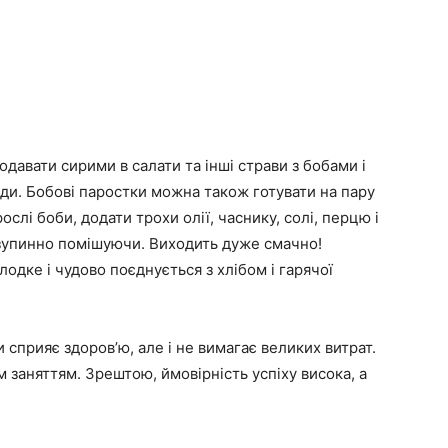
давати сирими в салати та інші страви з бобами і
ди. Бобові паростки можна також готувати на пару
слі боби, додати трохи олії, часнику, солі, перцю і
зупинно помішуючи. Виходить дуже смачно!
одке і чудово поєднується з хлібом і гарячої
 сприяє здоров’ю, але і не вимагає великих витрат.
заняттям. Зрештою, ймовірність успіху висока, а