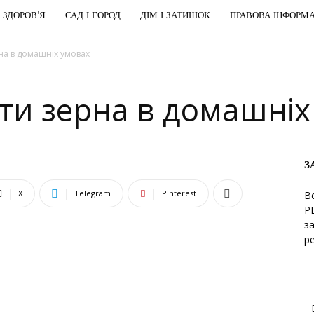
І ЗДОРОВ’Я
САД І ГОРОД
ДІМ І ЗАТИШОК
ПРАВОВА ІНФОРМА
на в домашніх умовах
ти зерна в домашніх
З
X
Telegram
Pinterest
В
Р
з
р