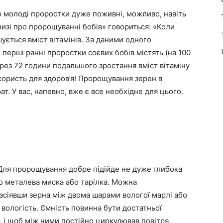
 молоді проростки дуже поживні, можливо, навіть
Книзі про пророщуванні бобів» говориться: «Коли
ується вміст вітамінів. За даними одного
 перші ранні проростки соєвих бобів містять (на 100
через 72 години подальшого зростання вміст вітаміну
 користь для здоров’я! Пророщування зерен в
т. У вас, напевно, вже є все необхідне для цього.
. Для пророщування добре підійде не дуже глибока
бо металева миска або тарілка. Можна
озсіявши зерна між двома шарами вологої марлі або
ологість. Ємність повинна бути достатньої
, і щоб між ними постійно циркулював повітря.