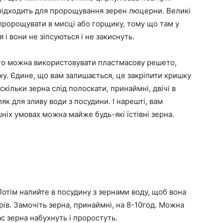
 підходить для пророщування зерен люцерни. Великі
пророщувати в мисці або горщику, тому що там у
і вони не зіпсуються і не закиснуть.
го можна використовувати пластмасову решето,
ху. Єдине, що вам залишається, це закріпити кришку
кільки зерна слід полоскати, принаймні, двічі в
як для зливу води з посудини. І нарешті, вам
ніх умовах можна майже будь-які їстівні зерна.
отім налийте в посудину з зернами воду, щоб вона
рів. Замочіть зерна, принаймні, на 8-10год. Можна
с зерна набухнуть і проростуть.