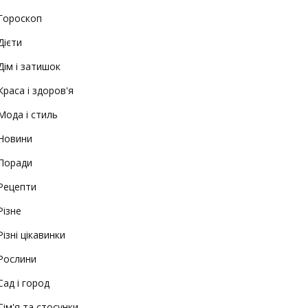
Гороскоп
Дієти
Дім і затишок
Краса і здоров'я
Мода і стиль
Новини
Поради
Рецепти
Різне
Різні цікавинки
Рослини
Сад і город
Сім'я та стосунки