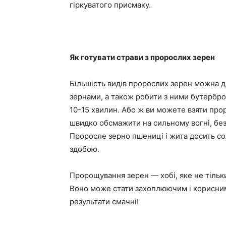
гіркуватого присмаку.
Як готувати страви з пророслих зерен
Більшість видів пророслих зерен можна до
зернами, а також робити з ними бутербро
10-15 хвилин. Або ж ви можете взяти проро
швидко обсмажити на сильному вогні, бе
Проросле зерно пшениці і жита досить сол
здобою.
Пророщування зерен — хобі, яке не тільки
Воно може стати захоплюючим і корисним 
результати смачні!