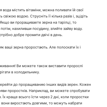
я вода містить вітаміни, можна поливати їй свої
 свіжою водою. Струсніть її кілька разів і, зцідіть
 Якщо ви проращиваете зерна на тарілці, то
 потім, нахиливши посудину, злийте зайву воду.
трібно добре промити двічі в день.
як ваші зерна проростають. Але полоскати їх і
вживання! Ви можете також виставити пророслі
ерігати в холодильнику.
ерейти до проращиванию інших видів зерен. Кожен
появи проростків. Наприклад, ви можете спробувати
 Їх краще всього їсти через 2 дні, коли проростки
и вони виростають довгими, то можуть набрати