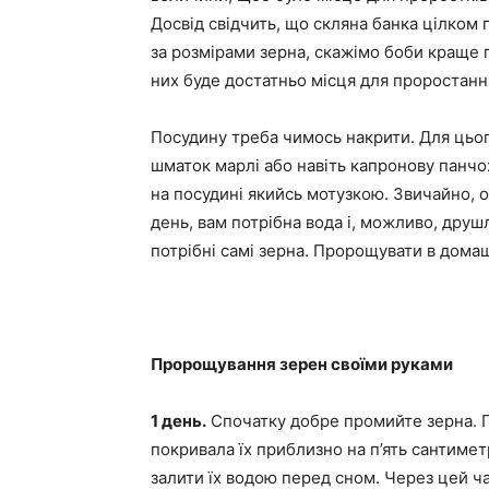
Досвід свідчить, що скляна банка цілком
за розмірами зерна, скажімо боби краще 
них буде достатньо місця для проростання 
Посудину треба чимось накрити. Для цьо
шматок марлі або навіть капронову панчо
на посудині якийсь мотузкою. Звичайно, ос
день, вам потрібна вода і, можливо, друшл
потрібні самі зерна. Пророщувати в домаш
Пророщування зерен своїми руками
1 день.
Спочатку добре промийте зерна. П
покривала їх приблизно на п’ять сантимет
залити їх водою перед сном. Через цей ча