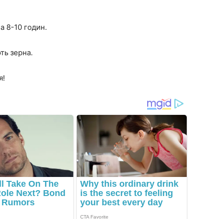
на 8-10 годин.
ть зерна.
я!