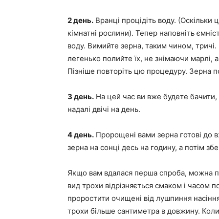
2 день.
Вранці процідіть воду. (Оскільки ц
кімнатні рослини). Тепер наповніть ємність
воду. Вимийте зерна, таким чином, тричі.
легенько полийте їх, не знімаючи марлі, а
Пізніше повторіть цю процедуру. Зерна по
3 день.
На цей час ви вже будете бачити, 
надалі двічі на день.
4 день.
Пророщені вами зерна готові до 
зерна на сонці десь на годину, а потім зб
Якщо вам вдалася перша спроба, можна п
вид трохи відрізняється смаком і часом 
проростити очищені від лушпиння насіння.
трохи більше сантиметра в довжину. Кол