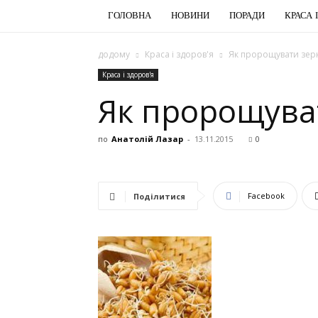
ГОЛОВНА
НОВИНИ
ПОРАДИ
КРАСА 
додому
Краса і здоров'я
Як пророщувати зер
Краса і здоров'я
Як пророщува
по
Анатолій Лазар
-
13.11.2015
0
Facebook
Поділитися