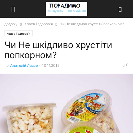
додому
Краса і здоров'я
Чи Не шкідливо хрустіти попкорном?
Краса і здоров'я
Чи Не шкідливо хрустіти
попкорном?
0
по
Анатолій Лазар
-
10.11.2015