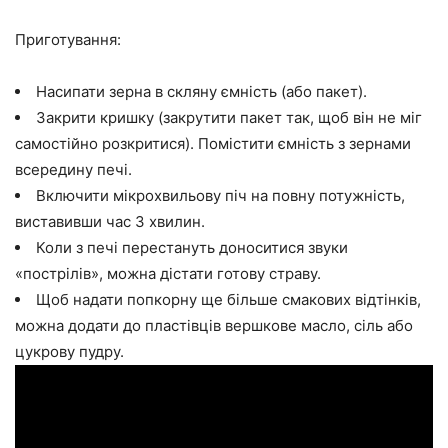
Приготування:
Насипати зерна в скляну ємність (або пакет).
Закрити кришку (закрутити пакет так, щоб він не міг
самостійно розкритися). Помістити ємність з зернами
всередину печі.
Включити мікрохвильову піч на повну потужність,
виставивши час 3 хвилин.
Коли з печі перестануть доноситися звуки
«пострілів», можна дістати готову страву.
Щоб надати попкорну ще більше смакових відтінків,
можна додати до пластівців вершкове масло, сіль або
цукрову пудру.