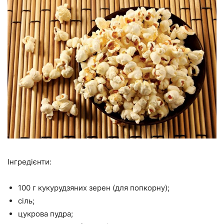
Інгредієнти:
100 г кукурудзяних зерен (для попкорну);
сіль;
цукрова пудра;