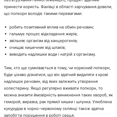
принести користь. Фахівці в області харчування довели,
що попкорн володіє такими перевагами:
робить позитивний вплив на обмін речовин;
гальмує процес відкладення жирів;
звільняє організм від канцерогенів;
очищає кишечник від шлаків;
виводить надлишки води і натрій з організму.
Тим, хто ще сумнівається в тому, чи корисний попкорн,
буде цікаво дізнатися, що він здатний видаляти з крові
надлишок речовин, від яких залежить утворення
холестерину. Якщо регулярно вживати попкорн, то
можна знизити ймовірність виникнення таких хвороб, як
геморой, виразка, рак прямої кишки і шлунка. Улюблена
кукурудза в чорно-червоному склянці також здатна
запобігти порушення в роботі серця.