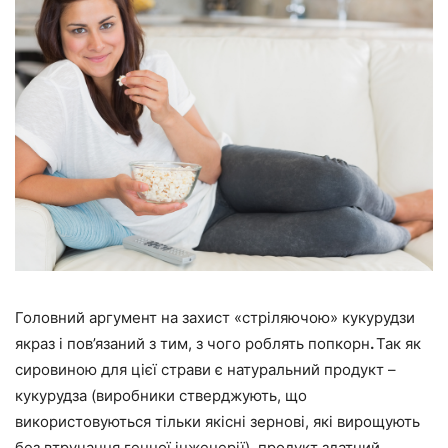
Головний аргумент на захист «стріляючою» кукурудзи
якраз і пов’язаний з тим, з чого роблять попкорн
.
Так як
сировиною для цієї страви є натуральний продукт –
кукурудза (виробники стверджують, що
використовуються тільки якісні зернові, які вирощують
без втручання генної інженерії), продукт здатний