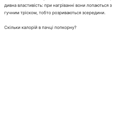
дивна властивість: при нагріванні вони лопаються з
гучним тріском, тобто розриваються зсередини.
Скільки калорій в пачці попкорну?