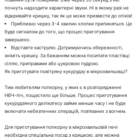
почнуть надходити характерні звуки. Ні в якому разі не
відкривайте кришку, так як це може призвести до опіків!
Приблизно через 3-4 хвилин хлопки припиняться. Це
буде сигналом до того, що процес приготування
завершено.
Відставте каструлю. Дотримуючись обережності,
зніміть кришку. За бажанням можна посипати пластівці
сіллю, приправами або цукровою пудрою.
Як приготувати повітряну кукурудзу в мікрохвильовці?
Тим любителям попкорну, у яких є в розпорядженні
НВЧ-піч, пощастило ще більше. Процес приготування
кукурудзяного делікатесу займе менше часу і не буде
включати небезпечних операцій, пов’язаних з вогнем.
Для приготування попкорну в мікрохвильовій печі
необхідна спеціальна посуд з кришкою, але можна