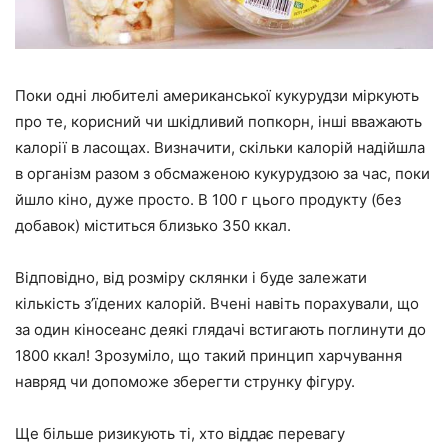
Поки одні любителі американської кукурудзи міркують
про те, корисний чи шкідливий попкорн, інші вважають
калорії в ласощах. Визначити, скільки калорій надійшла
в організм разом з обсмаженою кукурудзою за час, поки
йшло кіно, дуже просто. В 100 г цього продукту (без
добавок) міститься близько 350 ккал.
Відповідно, від розміру склянки і буде залежати
кількість з’їдених калорій. Вчені навіть порахували, що
за один кіносеанс деякі глядачі встигають поглинути до
1800 ккал! Зрозуміло, що такий принцип харчування
навряд чи допоможе зберегти струнку фігуру.
Ще більше ризикують ті, хто віддає перевагу