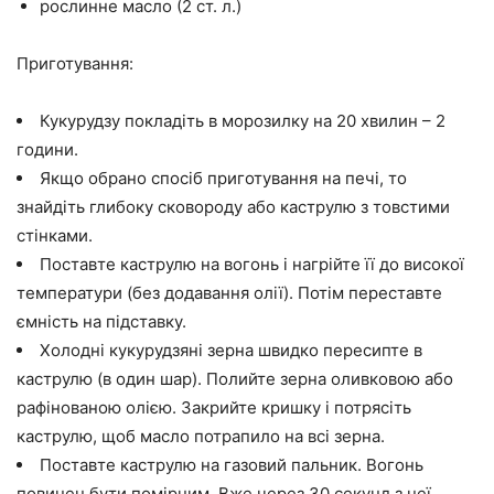
рослинне масло (2 ст. л.)
Приготування:
Кукурудзу покладіть в морозилку на 20 хвилин – 2
години.
Якщо обрано спосіб приготування на печі, то
знайдіть глибоку сковороду або каструлю з товстими
стінками.
Поставте каструлю на вогонь і нагрійте її до високої
температури (без додавання олії). Потім переставте
ємність на підставку.
Холодні кукурудзяні зерна швидко пересипте в
каструлю (в один шар). Полийте зерна оливковою або
рафінованою олією. Закрийте кришку і потрясіть
каструлю, щоб масло потрапило на всі зерна.
Поставте каструлю на газовий пальник. Вогонь
повинен бути помірним. Вже через 30 секунд з неї