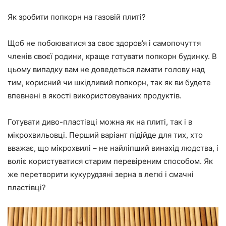
Як зробити попкорн на газовій плиті?
Щоб не побоюватися за своє здоров’я і самопочуття
членів своєї родини, краще готувати попкорн будинку. В
цьому випадку вам не доведеться ламати голову над
тим, корисний чи шкідливий попкорн, так як ви будете
впевнені в якості використовуваних продуктів.
Готувати диво-пластівці можна як на плиті, так і в
мікрохвильовці. Перший варіант підійде для тих, хто
вважає, що мікрохвилі – не найліпший винахід людства, і
воліє користуватися старим перевіреним способом. Як
же перетворити кукурудзяні зерна в легкі і смачні
пластівці?