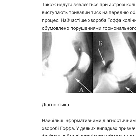
Також недуга з’являється при артрозі кол
виступають тривалий тиск на передню об
процес. Найчастіше хвороба Гоффа колінно
обумовлено порушеннями гормонального
Діагностика
Найбільш інформативними діагностичними
хворобі Гоффа. У деяких випадках призн