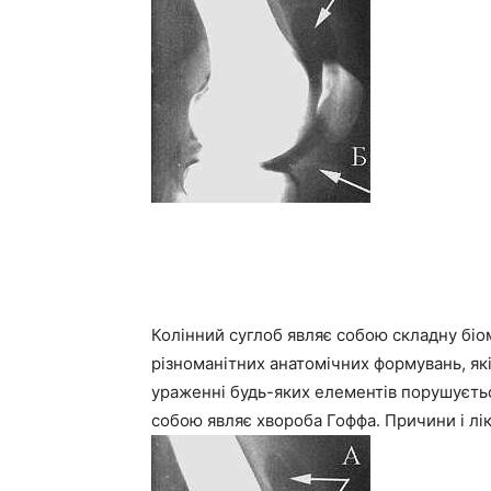
Колінний суглоб являє собою складну біо
різноманітних анатомічних формувань, як
ураженні будь-яких елементів порушується
собою являє хвороба Гоффа. Причини і лік