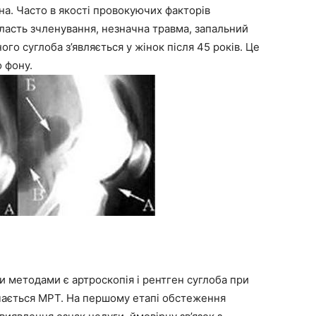
іна. Часто в якості провокуючих факторів
ласть зчленування, незначна травма, запальний
го суглоба з’являється у жінок після 45 років. Це
 фону.
 методами є артроскопія і рентген суглоба при
ачається МРТ. На першому етапі обстеження