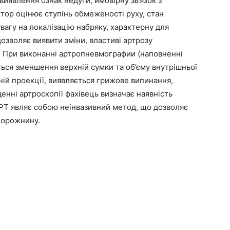
 виявлення ознак недуги, ймовірну зв’язок з
тор оцінює ступінь обмеженості руху, стан
увагу на локалізацію набряку, характерну для
озволяє виявити зміни, властиві артрозу
. При виконанні артропневмографии (наповненні
ься зменшення верхній сумки та об’єму внутрішньої
ній проекції, виявляється грижове випинання,
денні артроскопії фахівець визначає наявність
 МРТ являє собою неінвазивний метод, що дозволяє
 порожнину.