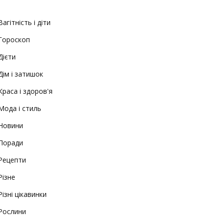
Вагітність і діти
Гороскоп
Дієти
Дім і затишок
Краса і здоров'я
Мода і стиль
Новини
Поради
Рецепти
Різне
Різні цікавинки
Рослини