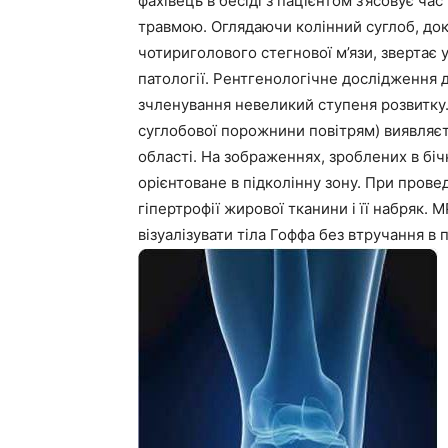
фахівець в бесіді з пацієнтом з’ясовує час
травмою. Оглядаючи колінний суглоб, док
чотириголового стегнової м’язи, звертає 
патології. Рентгенологічне дослідження д
зчленування невеликий ступеня розвитку
суглобової порожнини повітрям) виявляєт
області. На зображеннях, зроблених в біч
орієнтоване в підколінну зону. При прове
гіпертрофії жирової тканини і її набряк.
візуалізувати тіла Гоффа без втручання в