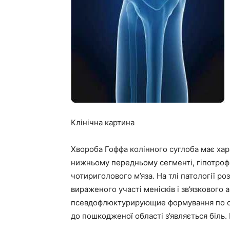
Клінічна картина
Хвороба Гоффа колінного суглоба має хар
нижньому передньому сегменті, гіпотрофі
чотириголового м’яза. На тлі патології р
вираженого участі менісків і зв’язковог
псевдофлюктурирующие формування по оби
до пошкодженої області з’являється біль.