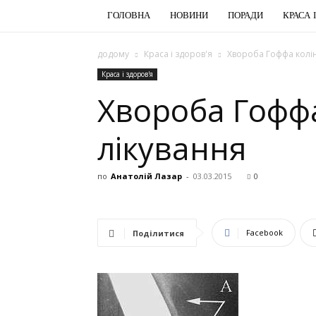
ГОЛОВНА
НОВИНИ
ПОРАДИ
КРАСА 
додому
Краса і здоров'я
Хвороба Гоффа колін
Краса і здоров'я
Хвороба Гоффа
лікування
по
Анатолій Лазар
-
03.03.2015
0
Facebook
Поділитися