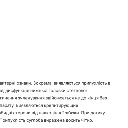
актерні ознаки. Зокрема, виявляються припухлість в
я, дисфункція нижньої головки стегнової
озгинання зчленування здійснюється не до кінця без
о апарату. Виявляються крепитирующие
дві сторони від надколінної зв’язки. При дотику
 Припухлість суглоба виражена досить чітко.