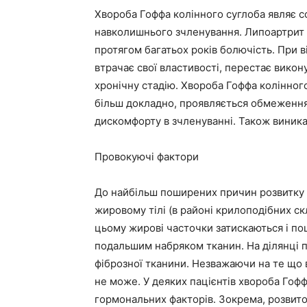
Хвороба Гоффа колінного суглоба являє 
навколишнього зчленування. Липоартрит 
протягом багатьох років болючість. При 
втрачає свої властивості, перестає викону
хронічну стадію. Хвороба Гоффа колінного
більш докладно, проявляється обмеженням
дискомфорту в зчленуванні. Також виникаю
Провокуючі фактори
До найбільш поширених причин розвитку 
жировому тілі (в районі крилоподібних ск
цьому жирові часточки затискаються і по
подальшим набряком тканин. На ділянці 
фіброзної тканини. Незважаючи на те що в
не може. У деяких пацієнтів хвороба Гофф
гормональних факторів. Зокрема, розвито