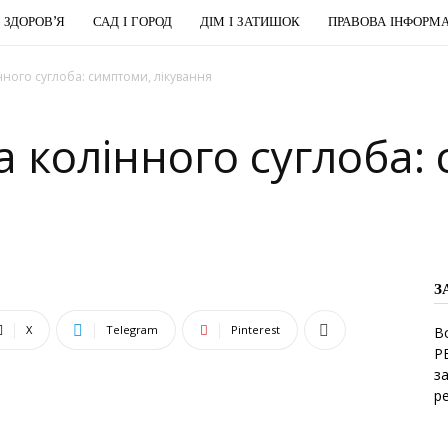
І ЗДОРОВ’Я
САД І ГОРОД
ДІМ І ЗАТИШОК
ПРАВОВА ІНФОРМА
ного суглоба: симптоми, лікування
 колінного суглоба:
З
X
Telegram
Pinterest
В
Р
з
р