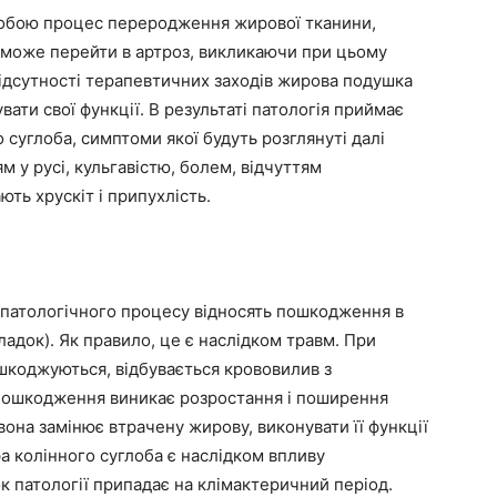
собою процес переродження жирової тканини,
може перейти в артроз, викликаючи при цьому
відсутності терапевтичних заходів жирова подушка
вати свої функції. В результаті патологія приймає
 суглоба, симптоми якої будуть розглянуті далі
 у русі, кульгавістю, болем, відчуттям
ть хрускіт і припухлість.
патологічного процесу відносять пошкодження в
ладок). Як правило, це є наслідком травм. При
шкоджуються, відбувається крововилив з
пошкодження виникає розростання і поширення
она замінює втрачену жирову, виконувати її функції
а колінного суглоба є наслідком впливу
к патології припадає на клімактеричний період.