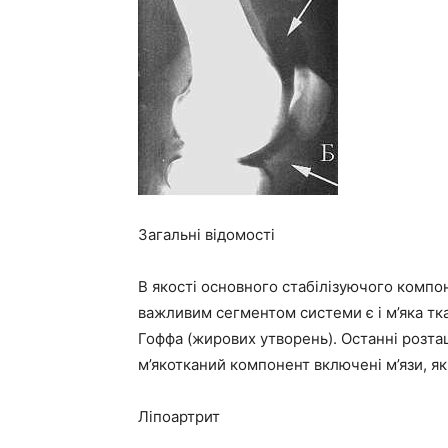
Загальні відомості
В якості основного стабілізуючого компон
важливим сегментом системи є і м’яка тка
Гоффа (жирових утворень). Останні розта
м’якотканий компонент включені м’язи, як
Ліпоартрит