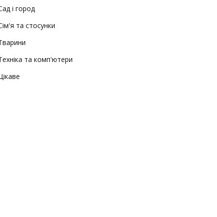
Сад і город
Сім'я та стосунки
Тварини
Техніка та комп'ютери
Цікаве