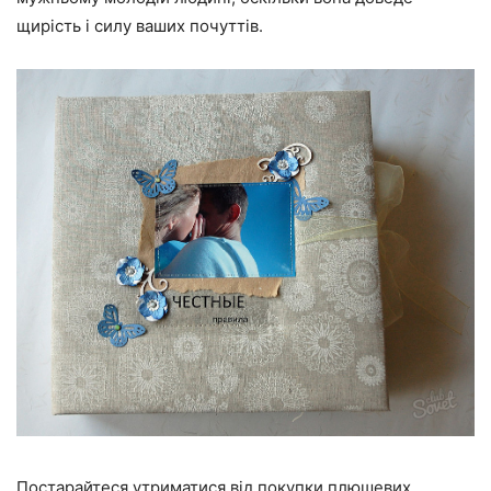
щирість і силу ваших почуттів.
Постарайтеся утриматися від покупки плюшевих