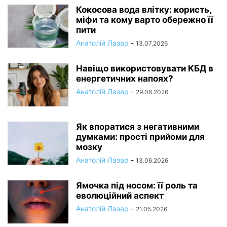
Кокосова вода влітку: користь,
міфи та кому варто обережно її
пити
Анатолій Лазар
-
13.07.2026
Навіщо використовувати КБД в
енергетичних напоях?
Анатолій Лазар
-
29.06.2026
Як впоратися з негативними
думками: прості прийоми для
мозку
Анатолій Лазар
-
13.06.2026
Ямочка під носом: її роль та
еволюційний аспект
Анатолій Лазар
-
21.05.2026