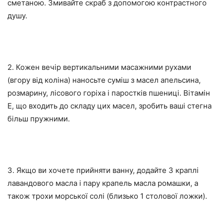
сметаною. Змивайте скраб з допомогою контрастного
душу.
2. Кожен вечір вертикальними масажними рухами
(вгору від коліна) наносьте суміш з масел апельсина,
розмарину, лісового горіха і паростків пшениці. Вітамін
E, що входить до складу цих масел, зробить ваші стегна
більш пружними.
3. Якщо ви хочете прийняти ванну, додайте 3 краплі
лавандового масла і пару крапель масла ромашки, а
також трохи морської солі (близько 1 столової ложки).