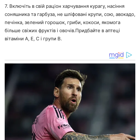
7. Включіть в свій раціон харчування курагу, насіння
соняшника та гарбуза, не шліфовані крупи, сою, авокадо,
печінка, зелений горошок, гриби, кокоси, якомога
більше свіжих фруктів і овочів.Придбайте в аптеці
вітаміни A, E, C і групи B.