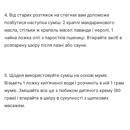
4. Від старих розтяжок на стегнах вам допоможе
позбутися наступна суміш: 2 краплі мандаринового
масла, стільки ж крапель масел лаванди і неролі, 1
чайна ложка олії з паростків пшениці. Втирайте засіб в
розпарену шкіру після лазні або сауни.
5. Щодня використовуйте суміш на основі муміє.
Візьміть 1 ложку кип’яченої води і розчиніть в ній 1 грам
муміє. Змішайте все це з тюбиком дитячого крему (80
грам) і втирайте в шкіру в сукупності з щипкових
масажем.