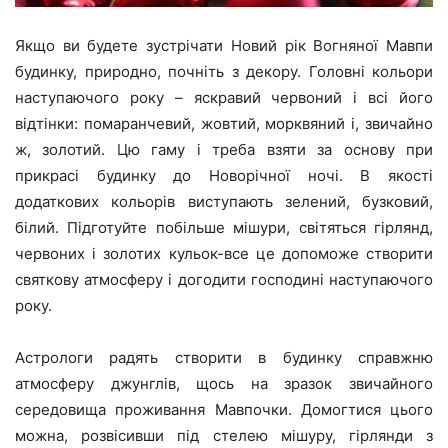
Якщо ви будете зустрічати Новий рік Вогняної Мавпи
будинку, природно, почніть з декору. Головні кольори
наступаючого року – яскравий червоний і всі його
відтінки: помаранчевий, жовтий, морквяний і, звичайно
ж, золотий. Цю гаму і треба взяти за основу при
прикрасі будинку до Новорічної ночі. В якості
додаткових кольорів виступають зелений, бузковий,
білий. Підготуйте побільше мішури, світяться гірлянд,
червоних і золотих кульок-все це допоможе створити
святкову атмосферу і догодити господині наступаючого
року.
Астрологи радять створити в будинку справжню
атмосферу джунглів, щось на зразок звичайного
середовища проживання Мавпочки. Домогтися цього
можна, розвісивши під стелею мішуру, гірлянди з