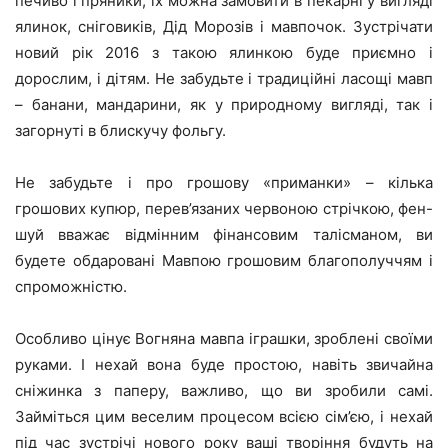
печиво і пряники, їх можна замовити в пекарні у вигляді
ялинок, сніговиків, Дід Морозів і мавпочок. Зустрічати
новий рік 2016 з такою ялинкою буде приємно і
дорослим, і дітям. Не забудьте і традиційні ласощі мавп
– банани, мандарини, як у природному вигляді, так і
загорнуті в блискучу фольгу.
Не забудьте і про грошову «приманки» – кілька
грошових купюр, перев’язаних червоною стрічкою, фен-
шуй вважає відмінним фінансовим талісманом, ви
будете обдаровані Мавпою грошовим благополуччям і
спроможністю.
Особливо цінує Вогняна мавпа іграшки, зроблені своїми
руками. І нехай вона буде простою, навіть звичайна
сніжинка з паперу, важливо, що ви зробили самі.
Займіться цим веселим процесом всією сім’єю, і нехай
під час зустрічі нового року ваші творіння будуть на