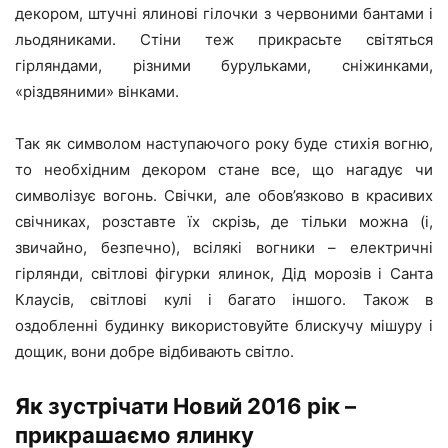
декором, штучні ялинові гілочки з червоними бантами і
льодяниками. Стіни теж прикрасьте світяться
гірляндами, різними бурульками, сніжинками,
«різдвяними» вінками.
Так як символом наступаючого року буде стихія вогню,
то необхідним декором стане все, що нагадує чи
символізує вогонь. Свічки, але обов’язково в красивих
свічниках, розставте їх скрізь, де тільки можна (і,
звичайно, безпечно), всілякі вогники – електричні
гірлянди, світлові фігурки ялинок, Дід морозів і Санта
Клаусів, світлові кулі і багато іншого. Також в
оздобленні будинку використовуйте блискучу мішуру і
дощик, вони добре відбивають світло.
Як зустрічати Новий 2016 рік –
прикрашаємо ялинку