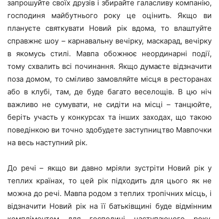
запрошуйте своїх друзів і збирайте галасливу компанію,
господиня майбутнього року це оцінить. Якщо ви
плануєте святкувати Новий рік вдома, то влаштуйте
справжнє шоу – карнавальну вечірку, маскарад, вечірку
в якомусь стилі. Мавпа обожнює неординарні події,
тому схвалить всі починання. Якщо думаєте відзначити
поза домом, то сміливо замовляйте місця в ресторанах
або в клубі, там, де буде багато веселощів. В цю ніч
важливо не сумувати, не сидіти на місці – танцюйте,
беріть участь у конкурсах та інших заходах, що такою
поведінкою ви точно здобудете заступництво Мавпочки
на весь наступний рік.
До речі – якщо ви давно мріяли зустріти Новий рік у
теплих країнах, то цей рік підходить для цього як не
можна до речі. Мавпа родом з теплих тропічних місць, і
відзначити Новий рік на її батьківщині буде відмінним
компліментом для господині наступаючого року.