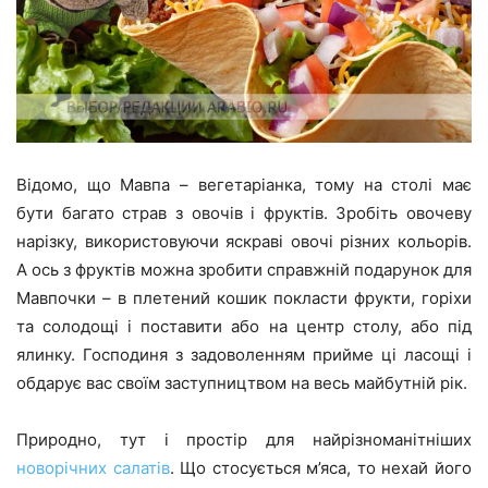
Відомо, що Мавпа – вегетаріанка, тому на столі має
бути багато страв з овочів і фруктів. Зробіть овочеву
нарізку, використовуючи яскраві овочі різних кольорів.
А ось з фруктів можна зробити справжній подарунок для
Мавпочки – в плетений кошик покласти фрукти, горіхи
та солодощі і поставити або на центр столу, або під
ялинку. Господиня з задоволенням прийме ці ласощі і
обдарує вас своїм заступництвом на весь майбутній рік.
Природно, тут і простір для найрізноманітніших
новорічних салатів
. Що стосується м’яса, то нехай його