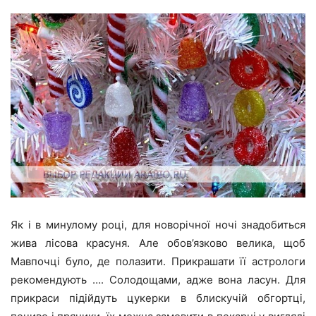
Як і в минулому році, для новорічної ночі знадобиться
жива лісова красуня. Але обов’язково велика, щоб
Мавпочці було, де полазити. Прикрашати її астрологи
рекомендують …. Солодощами, адже вона ласун. Для
прикраси підійдуть цукерки в блискучій обгортці,