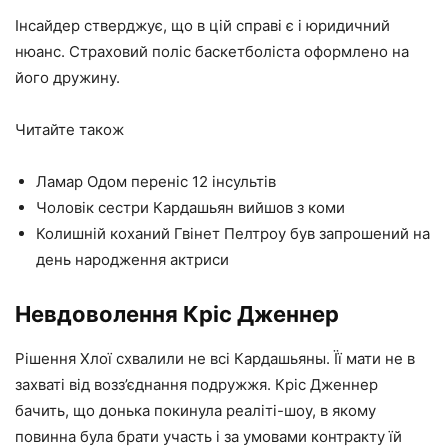
Інсайдер стверджує, що в цій справі є і юридичний
нюанс. Страховий поліс баскетболіста оформлено на
його дружину.
Читайте також
Ламар Одом переніс 12 інсультів
Чоловік сестри Кардашьян вийшов з коми
Колишній коханий Гвінет Пелтроу був запрошений на
день народження актриси
Невдоволення Кріс Дженнер
Рішення Хлої схвалили не всі Кардашьяны. Її мати не в
захваті від возз’єднання подружжя. Кріс Дженнер
бачить, що донька покинула реаліті-шоу, в якому
повинна була брати участь і за умовами контракту їй