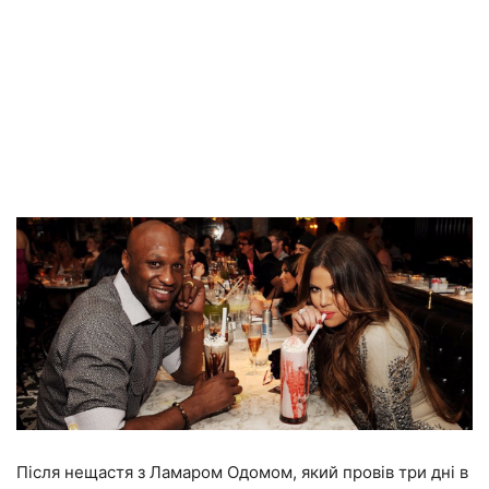
Після нещастя з Ламаром Одомом, який провів три дні в