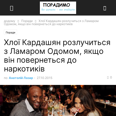
додому
Поради
Хлої Кардашян розлучиться з Ламаром
Одомом, якщо він повернеться до наркотиків
Поради
Хлої Кардашян розлучиться
з Ламаром Одомом, якщо
він повернеться до
наркотиків
0
по
Анатолій Лазар
-
27.10.2015