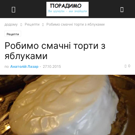
додому
Рецепти
Робимо смачні торти з яблуками
Рецепти
Робимо смачні торти з
яблуками
0
по
Анатолій Лазар
-
27.10.2015