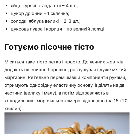
яйця курячі стандартні – 4 шт.;
цукор дрібний – 1 склянка;
солодкі яблука великі – 2-3 шт.;
цукрова пудра і кориця – по великій ложці.
Готуємо пісочне тісто
Міситься таке тісто легко і просто. До яєчних жовтків
додають пшеничне борошно, розпушувач і дуже м’який
маргарин. Ретельно перемішавши компоненти руками,
отримують однорідну еластичну основу. Її ділять на дві
частини (велику і малу), а потім відправляють в
холодильник і морозильна камера відповідно (на 15 і 20
хвилин).