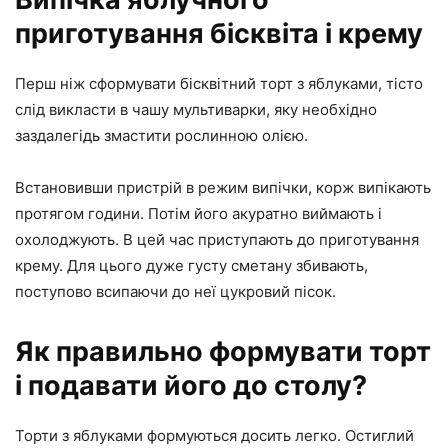
приготування бісквіта і крему
Перш ніж сформувати бісквітний торт з яблуками, тісто
слід викласти в чашу мультиварки, яку необхідно
заздалегідь змастити рослинною олією.
Встановивши пристрій в режим випічки, корж випікають
протягом години. Потім його акуратно виймають і
охолоджують. В цей час приступають до приготування
крему. Для цього дуже густу сметану збивають,
поступово всипаючи до неї цукровий пісок.
Як правильно формувати торт
і подавати його до столу?
Торти з яблуками формуються досить легко. Остиглий