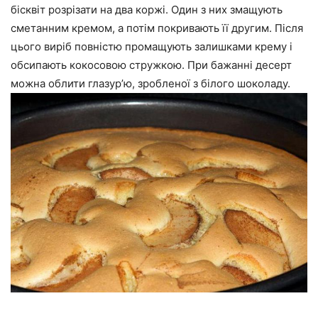
бісквіт розрізати на два коржі. Один з них змащують
сметанним кремом, а потім покривають її другим. Після
цього виріб повністю промащують залишками крему і
обсипають кокосовою стружкою. При бажанні десерт
можна облити глазур’ю, зробленої з білого шоколаду.