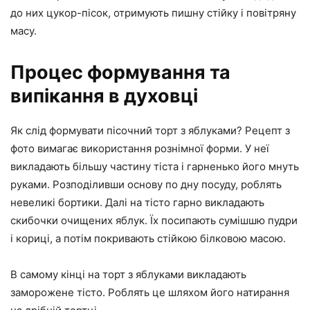
до них цукор-пісок, отримують пишну стійку і повітряну
масу.
Процес формування та
випікання в духовці
Як слід формувати пісочний торт з яблуками? Рецепт з
фото вимагає використання рознімної форми. У неї
викладають більшу частину тіста і гарненько його мнуть
руками. Розподіливши основу по дну посуду, роблять
невеликі бортики. Далі на тісто гарно викладають
скибочки очищених яблук. Їх посипають сумішшю пудри
і кориці, а потім покривають стійкою білковою масою.
В самому кінці на торт з яблуками викладають
заморожене тісто. Роблять це шляхом його натирання