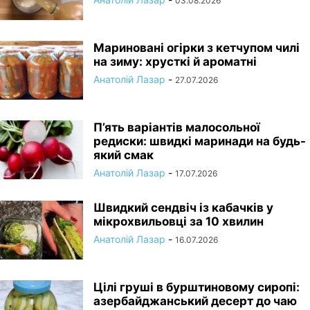
03.08.2026
Мариновані огірки з кетчупом чилі
на зиму: хрусткі й ароматні
Анатолій Лазар
-
27.07.2026
П’ять варіантів малосольної
редиски: швидкі маринади на будь-
який смак
Анатолій Лазар
-
17.07.2026
Швидкий сендвіч із кабачків у
мікрохвильовці за 10 хвилин
Анатолій Лазар
-
16.07.2026
Цілі груші в бурштиновому сиропі:
азербайджанський десерт до чаю