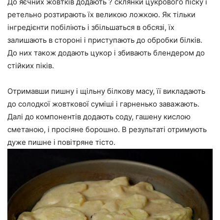
До яєчних жовтків додають ? склянки цукрового піску і
ретельно розтирають їх великою ложкою. Як тільки
інгредієнти побіліють і збільшаться в обсязі, їх
залишають в стороні і приступають до обробки білків.
До них також додають цукор і збивають блендером до
стійких піків.
Отримавши пишну і щільну білкову масу, її викладають
до солодкої жовткової суміші і гарненько заважають.
Далі до компонентів додають соду, гашену кислою
сметаною, і просіяне борошно. В результаті отримують
дуже пишне і повітряне тісто.