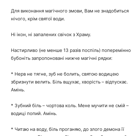
Для виконання магічного змови, Вам не знадобиться
нічого, крім святої води.
Ні ікон, ні запалених свічок з Храму.
Настирливо (не менше 13 разів поспіль) поперемінно
бубоніть запропоновані нижче магічні рядки:
* Нерв не тягне, зуб не болить, святою водицею
збризнути велить. Біль вщухає, хворість – відпускає.
Амінь.
* Зубний біль – чортова коль. Мене мучити не смій –
водиці попий. Амінь.
* Читаю на воду, біль проганяю, до злого демона її