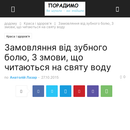
додому
Краса і здоров'я
Замовляння від зубного болю, 3
змови, що читаються на святу воду
Краса і здоров'я
Замовляння від зубного
болю, 3 змови, що
читаються на святу воду
0
по
Анатолій Лазар
-
27.10.2015