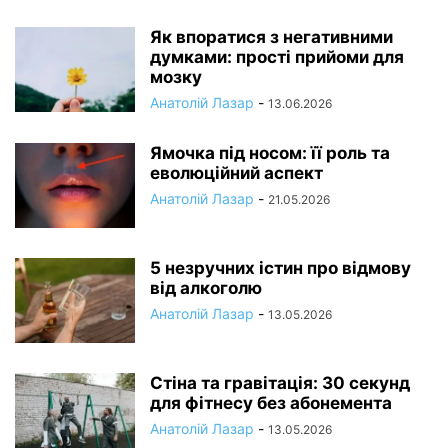
Як впоратися з негативними
думками: прості прийоми для
мозку
Анатолій Лазар
-
13.06.2026
Ямочка під носом: її роль та
еволюційний аспект
Анатолій Лазар
-
21.05.2026
5 незручних істин про відмову
від алкоголю
Анатолій Лазар
-
13.05.2026
Стіна та гравітація: 30 секунд
для фітнесу без абонемента
Анатолій Лазар
-
13.05.2026