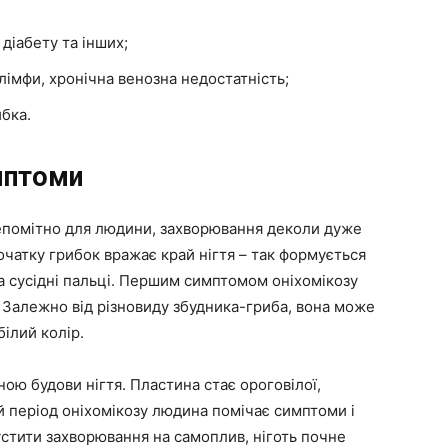
діабету та інших;
лімфи, хронічна венозна недостатність;
бка.
имптоми
епомітно для людини, захворювання деколи дуже
початку грибок вражає край нігтя – так формується
а сусідні пальці. Першим симптомом оніхомікозу
. Залежно від різновиду збудника-гриба, вона може
ілий колір.
ною будови нігтя. Пластина стає ороговілої,
ей період оніхомікозу людина помічає симптоми і
стити захворювання на самоплив, ніготь почне