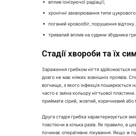
вплив іонізуючої радіації;
хронічні захворювання типи цукрового 
поганий кровообіг, порушення відтоку 
тривалий вплив на судини збудника гри
Стадії хвороби та їх с
Зараження грибком нігтя здійснюється н
довго не має ніяких зовнішніх проявів. С
вогнище, з якого інфекція поширюється н
часто є зміна кольору нігтьової пластини
приймати сірий, жовтий, коричневий або б
Друга стадія грибка характеризується змі
товстіючи в кілька разів. Як правило, в ц
починає оперативне лікування. Якщо ж пу