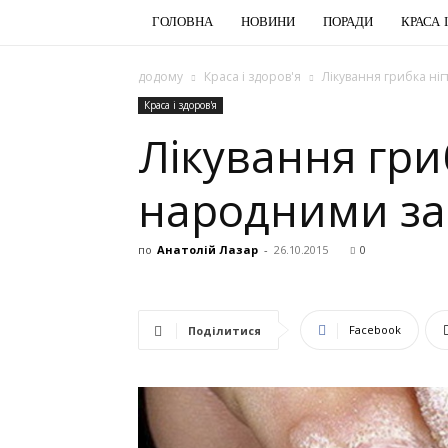
ГОЛОВНА
НОВИНИ
ПОРАДИ
КРАСА 
додому
Краса і здоров'я
Лікування грибка ні
Краса і здоров'я
Лікування гри
народними за
по
Анатолій Лазар
-
26.10.2015
0
Facebook
Поділитися