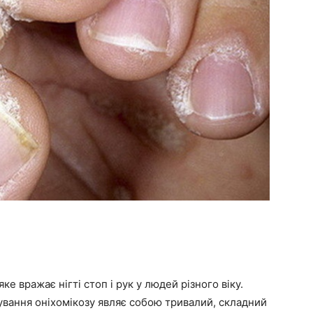
е вражає нігті стоп і рук у людей різного віку.
кування оніхомікозу являє собою тривалий, складний