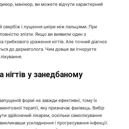
дикюр, манікюр, ви можете відчути характерний
й свербіж і лущення шкіри між пальцями. При
повністю злізти. Якщо ви виявили один з
а грибкового ураження нігтів. Але точний діагноз
іться до дерматолога. Чим довше ви ігноруєте
лікування.
а нігтів у занедбаному
 запущеній формі не завжди ефективні, тому їх
ентозної терапії, яку призначає фахівець. Вибір
ути здійснений лікарем, оскільки самолікування
викликавши ускладнення і прогресування інфекції.