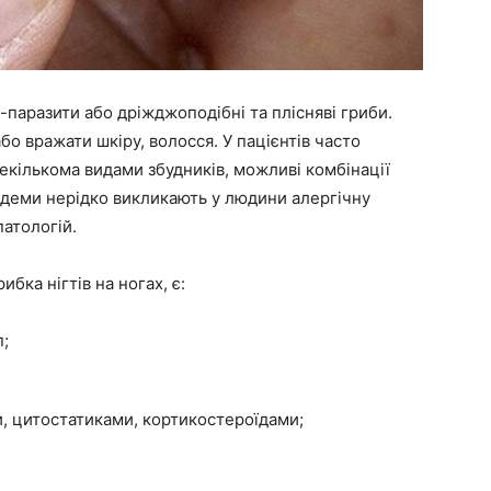
-паразити або дріжджоподібні та плісняві гриби.
бо вражати шкіру, волосся. У пацієнтів часто
декількома видами збудників, можливі комбінації
тандеми нерідко викликають у людини алергічну
атологій.
бка нігтів на ногах, є:
п;
и, цитостатиками, кортикостероїдами;