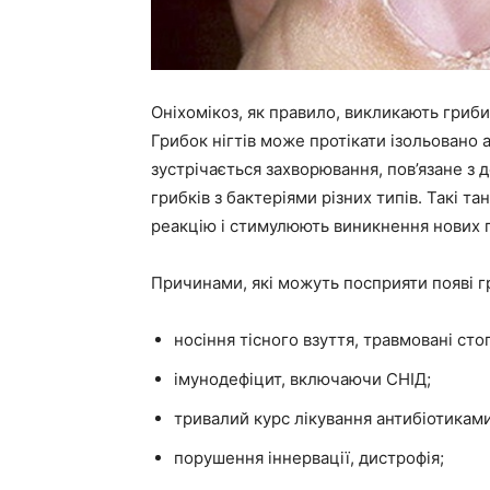
Оніхомікоз, як правило, викликають гриби
Грибок нігтів може протікати ізольовано а
зустрічається захворювання, пов’язане з 
грибків з бактеріями різних типів. Такі 
реакцію і стимулюють виникнення нових п
Причинами, які можуть посприяти появі гри
носіння тісного взуття, травмовані сто
імунодефіцит, включаючи СНІД;
тривалий курс лікування антибіотикам
порушення іннервації, дистрофія;