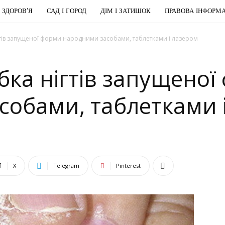
І ЗДОРОВ’Я
САД І ГОРОД
ДІМ І ЗАТИШОК
ПРАВОВА ІНФОРМА
гтів запущеної форми народними засобами, таблетками і лазером
бка нігтів запущено
собами, таблетками 
X
Telegram
Pinterest