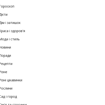
Гороскоп
Дієти
Дім і затишок
Краса і здоров'я
Мода і стиль
Новини
Поради
Рецепти
Різне
Різні цікавинки
Рослини
Сад і город
Сім'я та стосунки