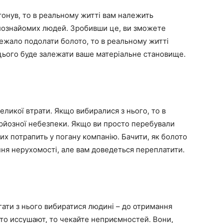
тонув, то в реальному житті вам належить
лознайомих людей. Зробивши це, ви зможете
лежало подолати болото, то в реальному житті
цього буде залежати ваше матеріальне становище.
 великої втрати. Якщо вибиралися з нього, то в
рйозної небезпеки. Якщо ви просто перебували
ких потрапить у погану компанію. Бачити, як болото
ння нерухомості, але вам доведеться переплатити.
агати з нього вибиратися людині – до отримання
лото иссушают, то чекайте неприємностей. Вони,