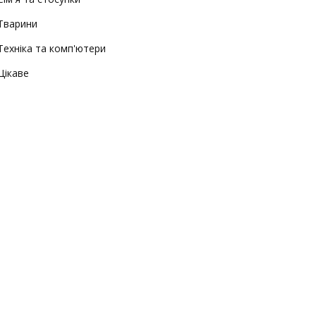
Тварини
Техніка та комп'ютери
Цікаве