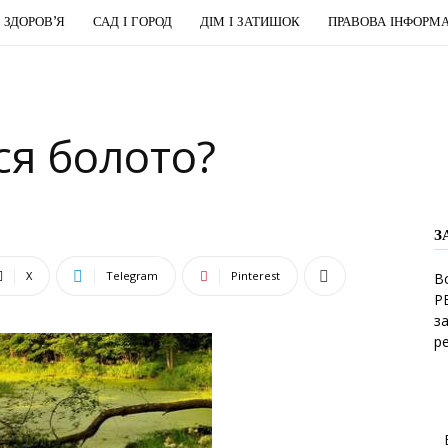
І ЗДОРОВ’Я
САД І ГОРОД
ДІМ І ЗАТИШОК
ПРАВОВА ІНФОРМА
ся болото?
З
X
Telegram
Pinterest
В
Р
з
р