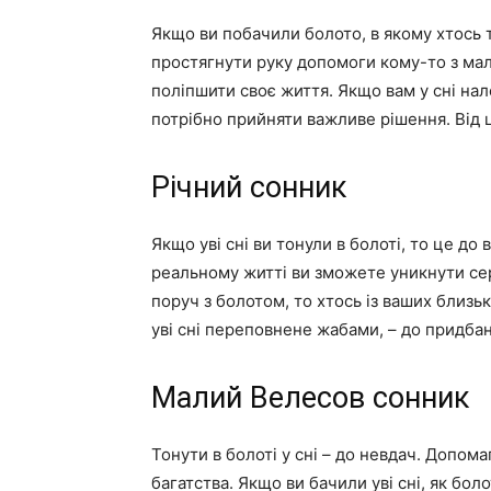
Якщо ви побачили болото, в якому хтось 
простягнути руку допомоги кому-то з ма
поліпшити своє життя. Якщо вам у сні на
потрібно прийняти важливе рішення. Від 
Річний сонник
Якщо уві сні ви тонули в болоті, то це до
реальному житті ви зможете уникнути се
поруч з болотом, то хтось із ваших близь
уві сні переповнене жабами, – до придба
Малий Велесов сонник
Тонути в болоті у сні – до невдач. Допом
багатства. Якщо ви бачили уві сні, як бо