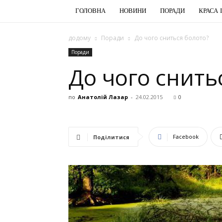
ГОЛОВНА
НОВИНИ
ПОРАДИ
КРАСА 
додому
Поради
До чого сниться болото?
Поради
До чого снить
по
Анатолій Лазар
-
24.02.2015
0
Facebook
Поділитися