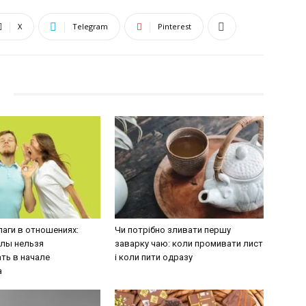
X
Telegram
Pinterest
аги в отношениях:
Чи потрібно зливати першу
алы нельзя
заварку чаю: коли промивати лист
ть в начале
і коли пити одразу
а