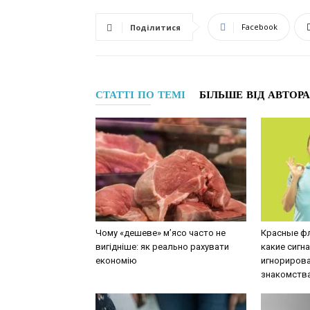
Facebook
Поділитися
СТАТТІ ПО ТЕМІ
БІЛЬШЕ ВІД АВТОРА
Чому «дешеве» м’ясо часто не
Красные фл
вигідніше: як реально рахувати
какие сигн
економію
игнорирова
знакомств