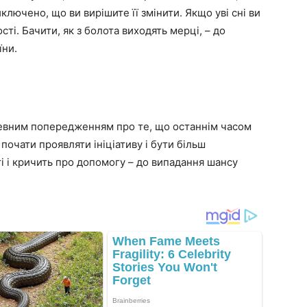
ключено, що ви вирішите її змінити. Якщо уві сні ви
ті. Бачити, як з болота виходять мерці, – до
їни.
 певним попередженням про те, що останнім часом
почати проявляти ініціативу і бути більш
ті і кричить про допомогу – до випадання шансу