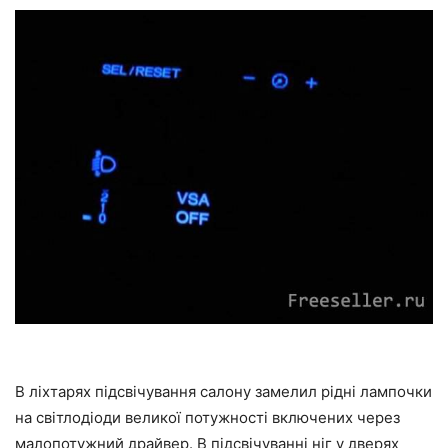
В ліхтарях підсвічування салону замелил рідні лампочки
на світлодіоди великої потужності включених через
малопотужний драйвер. В підсвічуванні ніг у дверях