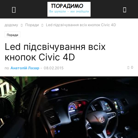
додому
Поради
Led підсвічування всіх кнопок Civic 4D
Поради
Led підсвічування всіх
кнопок Civic 4D
0
по
Анатолій Лазар
-
08.02.2015