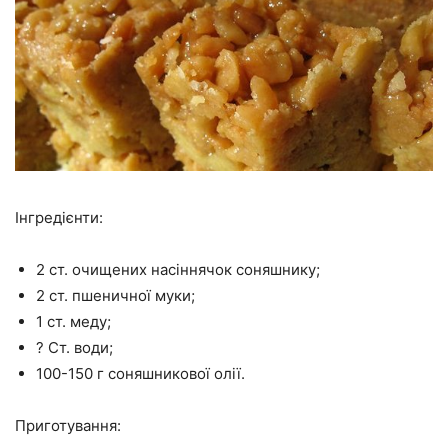
Інгредієнти:
2 ст. очищених насіннячок соняшнику;
2 ст. пшеничної муки;
1 ст. меду;
? Ст. води;
100-150 г соняшникової олії.
Приготування: