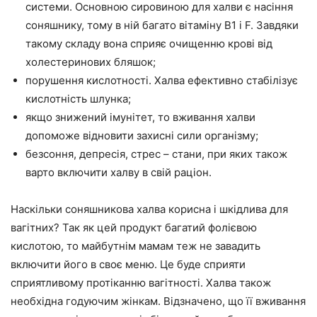
системи. Основною сировиною для халви є насіння
соняшнику, тому в ній багато вітаміну В1 і F. Завдяки
такому складу вона сприяє очищенню крові від
холестеринових бляшок;
порушення кислотності. Халва ефективно стабілізує
кислотність шлунка;
якщо знижений імунітет, то вживання халви
допоможе відновити захисні сили організму;
безсоння, депресія, стрес – стани, при яких також
варто включити халву в свій раціон.
Наскільки соняшникова халва корисна і шкідлива для
вагітних? Так як цей продукт багатий фолієвою
кислотою, то майбутнім мамам теж не завадить
включити його в своє меню. Це буде сприяти
сприятливому протіканню вагітності. Халва також
необхідна годуючим жінкам. Відзначено, що її вживання