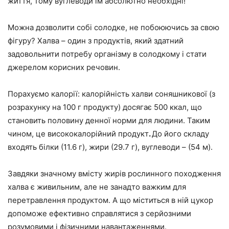
життя, тому вуглеводи їм абсолютно необхідні!
Можна дозволити собі солодке, не побоюючись за свою
фігуру? Халва – один з продуктів, який здатний
задовольнити потребу організму в солодкому і стати
джерелом корисних речовин.
Порахуємо калорії: калорійність халви соняшникової (з
розрахунку на 100 г продукту) досягає 500 ккал, що
становить половину денної норми для людини. Таким
чином, це висококалорійний продукт
.
До його складу
входять білки (11.6 г), жири (29.7 г), вуглеводи – (54 м).
Завдяки значному вмісту жирів рослинного походження
халва є живильним, але не занадто важким для
перетравлення продуктом. А що міститься в ній цукор
допоможе ефективно справлятися з серйозними
розумовими і фізичними навантаженнями.