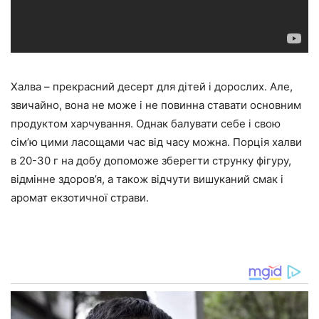
Халва – прекрасний десерт для дітей і дорослих. Але,
звичайно, вона не може і не повинна ставати основним
продуктом харчування. Однак балувати себе і свою
сім’ю цими ласощами час від часу можна. Порція халви
в 20-30 г на добу допоможе зберегти струнку фігуру,
відмінне здоров’я, а також відчути вишуканий смак і
аромат екзотичної страви.