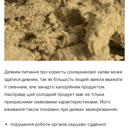
Деяким питання про користь соняшникової халви може
здатися дивним, так як більшість людей звикла вважати
її смачним, але занадто калорійним продуктом.
Насправді цей солодкий продукт має не тільки
прекрасними смаковими характеристиками. Його
вживання також показано при деяких захворюваннях:
порушення роботи органів серцево-судинної