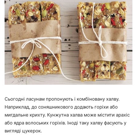
Сьогодні ласунам пропонують і комбіновану халву.
Наприклад, до соняшникового додають горіхи або
мигдальне крихту. Кунжутна халва може містити арахіс
або ядра волоських горіхів. Іноді таку халву фасують у
вигляді цукерок.