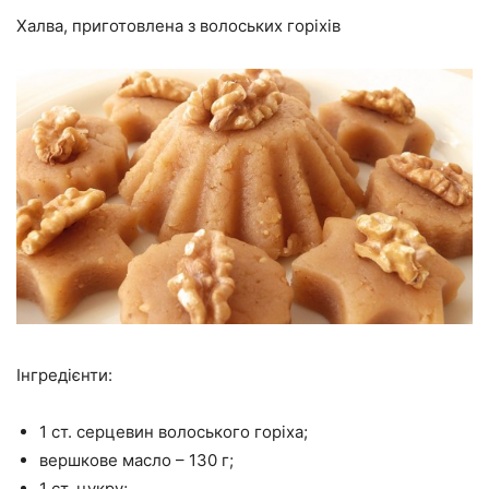
Халва, приготовлена з волоських горіхів
Інгредієнти:
1 ст. серцевин волоського горіха;
вершкове масло – 130 г;
1 ст. цукру;