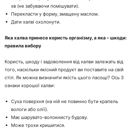
хв (не забуваючи помішувати).
Перекласти у форму, змащену маслом.
Дати халві охолонути.
Яка халва принесе користь організму, а яка – шкоди:
правила вибору
Користь, шкоду і задоволення від халви залежать від
того, наскільки якісний продукт ви поставите на свій
стіл. Як можна визначити якість цього ласощі? Ось 3
ознаки хорошої халви:
Суха поверхня (на ній не повинно бути крапель
вологи або олії).
Має шарувато-волокнисту будову.
Може трохи кришитися.