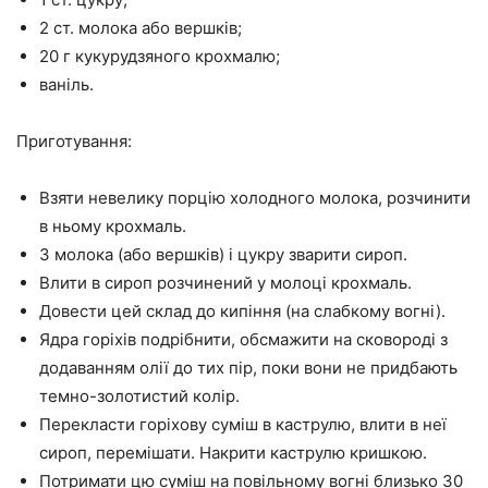
2 ст. молока або вершків;
20 г кукурудзяного крохмалю;
ваніль.
Приготування:
Взяти невелику порцію холодного молока, розчинити
в ньому крохмаль.
З молока (або вершків) і цукру зварити сироп.
Влити в сироп розчинений у молоці крохмаль.
Довести цей склад до кипіння (на слабкому вогні).
Ядра горіхів подрібнити, обсмажити на сковороді з
додаванням олії до тих пір, поки вони не придбають
темно-золотистий колір.
Перекласти горіхову суміш в каструлю, влити в неї
сироп, перемішати. Накрити каструлю кришкою.
Потримати цю суміш на повільному вогні близько 30