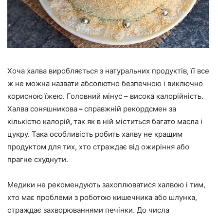
Хоча халва виробляється з натуральних продуктів, її все
ж не можна назвати абсолютно безпечною і виключно
корисною їжею. Головний мінус – висока калорійність.
Халва соняшникова
–
справжній рекордсмен за
кількістю калорій
,
так як в ній міститься багато масла і
цукру. Така особливість робить халву не кращим
продуктом для тих, хто страждає від ожиріння або
прагне схуднути.
Медики не рекомендують захоплюватися халвою і тим,
хто має проблеми з роботою кишечника або шлунка,
страждає захворюваннями печінки. До числа