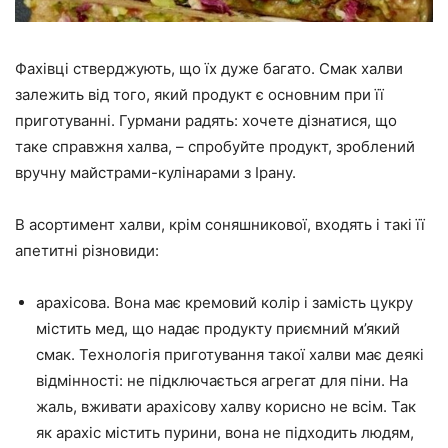
Фахівці стверджують, що їх дуже багато. Смак халви
залежить від того, який продукт є основним при її
приготуванні. Гурмани радять: хочете дізнатися, що
таке справжня халва, – спробуйте продукт, зроблений
вручну майстрами-кулінарами з Ірану.
В асортимент халви, крім соняшникової, входять і такі її
апетитні різновиди:
арахісова. Вона має кремовий колір і замість цукру
містить мед, що надає продукту приємний м’який
смак. Технологія приготування такої халви має деякі
відмінності: не підключається агрегат для піни. На
жаль, вживати арахісову халву корисно не всім. Так
як арахіс містить пурини, вона не підходить людям,