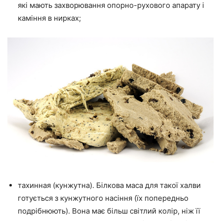
які мають захворювання опорно-рухового апарату і
каміння в нирках;
тахинная (кунжутна). Білкова маса для такої халви
готується з кунжутного насіння (їх попередньо
подрібнюють). Вона має більш світлий колір, ніж її