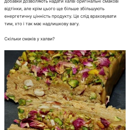
добавки дозволяють надати халві оригінальні смакові
відтінки, але крім цього ще більше збільшують
енергетичну цінність продукту. Це слід враховувати
тим, хто і так має надлишкову вагу.
Скільки смаків у халви?