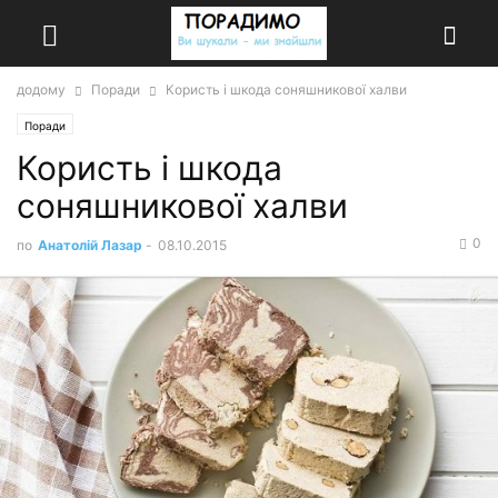
додому
Поради
Користь і шкода соняшникової халви
Поради
Користь і шкода
соняшникової халви
0
по
Анатолій Лазар
-
08.10.2015