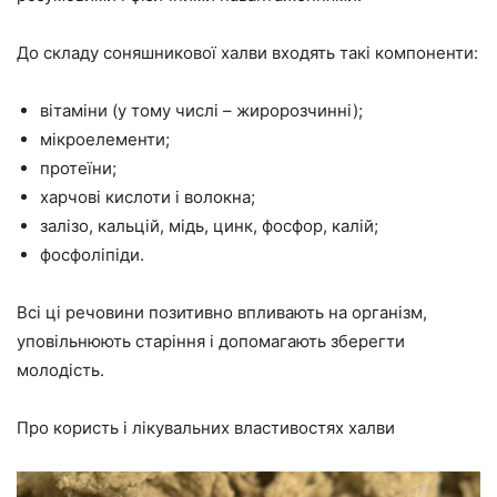
До складу соняшникової халви входять такі компоненти:
вітаміни (у тому числі – жиророзчинні);
мікроелементи;
протеїни;
харчові кислоти і волокна;
залізо, кальцій, мідь, цинк, фосфор, калій;
фосфоліпіди.
Всі ці речовини позитивно впливають на організм,
уповільнюють старіння і допомагають зберегти
молодість.
Про користь і лікувальних властивостях халви