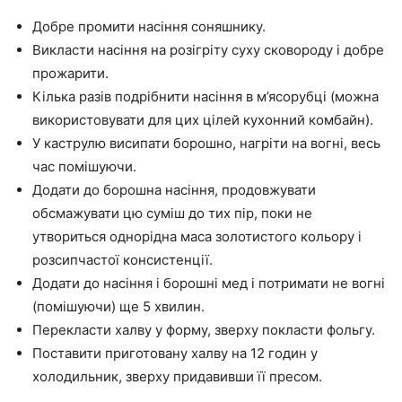
Добре промити насіння соняшнику.
Викласти насіння на розігріту суху сковороду і добре
прожарити.
Кілька разів подрібнити насіння в м’ясорубці (можна
використовувати для цих цілей кухонний комбайн).
У каструлю висипати борошно, нагріти на вогні, весь
час помішуючи.
Додати до борошна насіння, продовжувати
обсмажувати цю суміш до тих пір, поки не
утвориться однорідна маса золотистого кольору і
розсипчастої консистенції.
Додати до насіння і борошні мед і потримати не вогні
(помішуючи) ще 5 хвилин.
Перекласти халву у форму, зверху покласти фольгу.
Поставити приготовану халву на 12 годин у
холодильник, зверху придавивши її пресом.