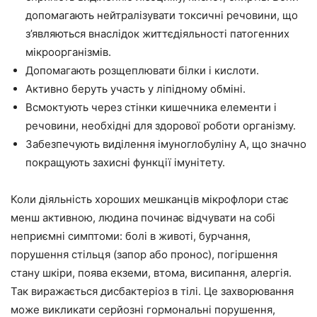
допомагають нейтралізувати токсичні речовини, що
з’являються внаслідок життєдіяльності патогенних
мікроорганізмів.
Допомагають розщеплювати білки і кислоти.
Активно беруть участь у ліпідному обміні.
Всмоктують через стінки кишечника елементи і
речовини, необхідні для здорової роботи організму.
Забезпечують виділення імуноглобуліну А, що значно
покращують захисні функції імунітету.
Коли діяльність хороших мешканців мікрофлори стає
менш активною, людина починає відчувати на собі
неприємні симптоми: болі в животі, бурчання,
порушення стільця (запор або пронос), погіршення
стану шкіри, поява екземи, втома, висипання, алергія.
Так виражається дисбактеріоз в тілі. Це захворювання
може викликати серйозні гормональні порушення,