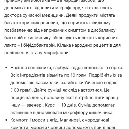
прийому антибіотиків — це народні засоби, що
допомагають відновити мікрофлору, які схвалюють
доктора сучасної медицини. Деякі продукти містять
багато корисних речовин, що сприяють швидкому
позбавленню від неприємних симптомів дисбалансу
бактерій в кишечнику, збільшують кількість корисних
лакто – і біфідобактерій. Кілька народних рецептів для
поліпшення стану мікрофлори:
Насіння соняшника, гарбуза і ядра волоського горіха.
Всіх інгредієнтів візьміть по 10 грам. Подрібніть їх за
допомогою кавомолки, залийте кип’яченою водою
(100 грам). Дайте суміші як слід настоятися. Це
порція на день, половину якої потрібно пити вранці,
іншу — ввечері. Курс — 10 днів. Суміш допомагає
активніше відновлювати мікрофлору кишечника.
Компоти і морси з ягід. Малинові, смородинові
компоти, морси з чорниці допоможуть при діареї,