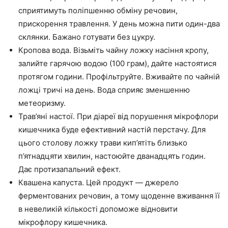
сприятимуть поліпшенню обміну речовин,
прискорення травлення. У день можна пити один-два
склянки. Бажано готувати без цукру.
Кропова вода. Візьміть чайну ложку насіння кропу,
залийте гарячою водою (100 грам), дайте настоятися
протягом години. Профільтруйте. Вживайте по чайній
ложці тричі на день. Вода сприяє зменшенню
метеоризму.
Трав’яні настої. При діареї від порушення мікрофлори
кишечника буде ефективний настій перстачу. Для
цього столову ложку трави кип’ятіть близько
п’ятнадцяти хвилин, настоюйте дванадцять годин.
Дає протизапальний ефект.
Квашена капуста. Цей продукт — джерело
ферментованих речовин, а тому щоденне вживання її
в невеликій кількості допоможе відновити
мікрофлору кишечника.