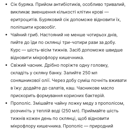
Сік буряка. Прийом антибіотиків, особливо тривалий,
викликає зменшення кількості клітин крові —
еритроцитів. Буряковий сік допоможе відновити їх,
поліпшити кровообіг.
Чайний гриб. Настояний не менше чотирьох днів,
пийте до їди по склянці три-чотири рази за добу.
Курс — шість-вісім тижнів. Засіб допоможе швидше
відновити мікрофлору кишечника.
Свіжий часник. Дрібно поріжте одну головку,
складіть у скляну банку. Залийте 250 мл
соняшникової олії. Через добу суміш почніть вживати
в їжу: додайте до салатів, каш. Часникове масло
прискорить формування корисних бактерій.
Прополіс. Змішайте чайну ложку меду з прополісом,
розчиніть у теплій воді (250 мл). Приймайте шість
тижнів кожен день по склянці, щоб відновити
мікрофлору кишечника. Прополіс — природний