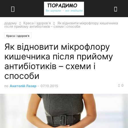
додому
Краса і здоров'я
Як відновити мікрофлору кишечника
після прийому антибіотиків – схеми і способи
Краса і здоров'я
Як відновити мікрофлору
кишечника після прийому
антибіотиків – схеми і
способи
0
по
Анатолій Лазар
-
07.10.2015