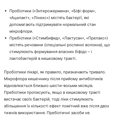
Пробіотики («Энтерожермина», «Біфі-форм»,
«Ацилакт», «Лінекс») містять бактерії, які
допомагають підтримувати нормальний стан
мікрофлори.
Пребіотики («Стимбифид», «Лактусан», «Прелакс»)
містять речовини (спеціальні рослинні волокна), що
стимулюють формування власних біфідо – і
лактобактерій в кишковому тракті.
Пробіотики лікарі, як правило, призначають тривало.
Мікрофлора кишечнику після прийому антибіотиків
відновлюється близько шести-восьми місяців.
Пребіотики прописують, якщо в кишковому тракті
вистачає своїх бактерій, тоді ліки стимулюють
збільшення їх кількості ефект помітний вже після двох
тижнів використання. Пребіотичні засоби не