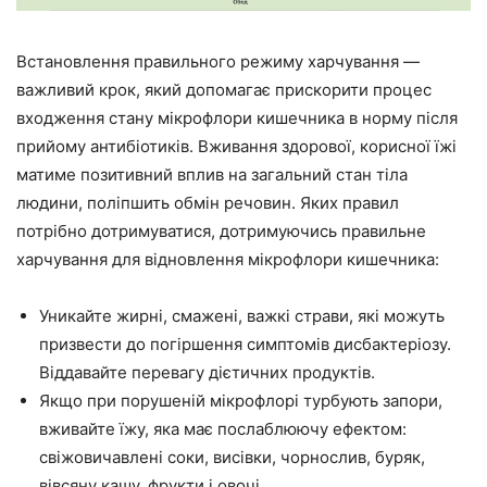
Встановлення правильного режиму харчування —
важливий крок, який допомагає прискорити процес
входження стану мікрофлори кишечника в норму після
прийому антибіотиків. Вживання здорової, корисної їжі
матиме позитивний вплив на загальний стан тіла
людини, поліпшить обмін речовин. Яких правил
потрібно дотримуватися, дотримуючись правильне
харчування для відновлення мікрофлори кишечника:
Уникайте жирні, смажені, важкі страви, які можуть
призвести до погіршення симптомів дисбактеріозу.
Віддавайте перевагу дієтичних продуктів.
Якщо при порушеній мікрофлорі турбують запори,
вживайте їжу, яка має послаблюючу ефектом:
свіжовичавлені соки, висівки, чорнослив, буряк,
вівсяну кашу, фрукти і овочі.