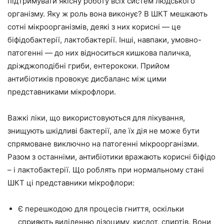
підтримувати якісну роботу всіх систем людського
організму. Яку ж роль вона виконує? В ШКТ мешкають
сотні мікроорганізмів, деякі з них корисні — це
біфідобактерії, лактобактерії. Інші, навпаки, умовно-
патогенні — до них відноситься кишкова паличка,
дріжджоподібні гриби, ентерококи. Прийом
антибіотиків провокує дисбаланс між цими
представниками мікрофлори.
Важкі ліки, що використовуються для лікування,
знищують шкідливі бактерії, але їх дія не може бути
спрямоване виключно на патогенні мікроорганізми.
Разом з останніми, антибіотики вражають корисні біфідо
– і лактобактерії. Що роблять при нормальному стані
ШКТ ці представники мікрофлори:
Є перешкодою для процесів гниття, оскільки
сприяють виділенню лізоциму, кислот, спиртів. Вони