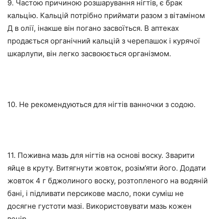
9. Частою причиною розшарування нігтів, є брак
кальцію. Кальцій потрібно приймати разом з вітаміном
Д в олії, інакше він погано засвоїться. В аптеках
продається органічний кальцій з черепашок і курячої
шкарлупи, він легко засвоюється організмом.
10. Не рекомендуються для нігтів ванночки з содою.
11. Поживна мазь для нігтів на основі воску. Зварити
яйце в круту. Витягнути жовток, розім’яти його. Додати
жовток 4 г бджолиного воску, розтопленого на водяній
бані, і підливати персикове масло, поки суміш не
досягне густоти мазі. Використовувати мазь кожен
вечір.