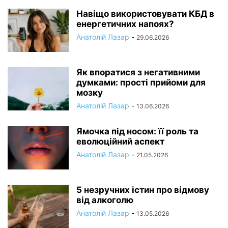
Навіщо використовувати КБД в
енергетичних напоях?
Анатолій Лазар
-
29.06.2026
Як впоратися з негативними
думками: прості прийоми для
мозку
Анатолій Лазар
-
13.06.2026
Ямочка під носом: її роль та
еволюційний аспект
Анатолій Лазар
-
21.05.2026
5 незручних істин про відмову
від алкоголю
Анатолій Лазар
-
13.05.2026