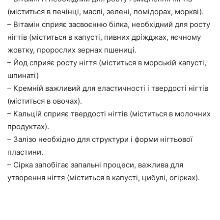
(міститься в печінці, маслі, зелені, помідорах, моркві).
– Вітамін сприяє засвоєнню білка, необхідний для росту
нігтів (міститься в капусті, пивних дріжджах, яєчному
жовтку, пророслих зернах пшениці.
– Йод сприяє росту нігтя (міститься в морській капусті,
шпинаті)
– Кремній важливий для еластичності і твердості нігтів
(міститься в овочах).
– Кальцій сприяє твердості нігтів (міститься в молочних
продуктах).
– Залізо необхідно для структури і форми нігтьової
пластини.
– Сірка запобігає запальні процеси, важлива для
утворення нігтя (міститься в капусті, цибулі, огірках).