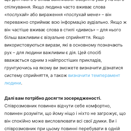
спілкування. Якщо людина часто вживає слова
«послухай»
або вираження
«послухай мене»
– він
переважно сприймає всю інформацію аудіально. Якщо ж
він частіше вживає слова в стилі
«дивись»
– для нього
більш важливим є візуальне сприйняття. Якщо
використовуються вирази, які в основному позначають
рух – для людини важливим є дія. Цей спосіб
вважається одним з найпростіших прикладів,
грунтуючись на якому ви зможете визначити дізнатися
систему сприйняття, а також
визначити темперамент
людини
.
Далі вам потрібно досягти зосередженості.
Співрозмовник повинен відчути себе комфортно,
повинен розуміти, що йому ніщо і ніхто не загрожує, що
він спокійно може висловлювати всі свої думки. Ви і
співрозмовник при цьому повинні перебувати в одній