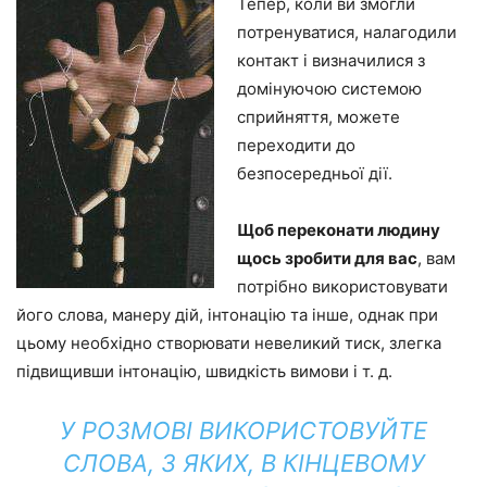
Тепер, коли ви змогли
потренуватися, налагодили
контакт і визначилися з
домінуючою системою
сприйняття, можете
переходити до
безпосередньої дії.
Щоб переконати людину
щось зробити для вас
, вам
потрібно використовувати
його слова, манеру дій, інтонацію та інше, однак при
цьому необхідно створювати невеликий тиск, злегка
підвищивши інтонацію, швидкість вимови і т. д.
У РОЗМОВІ ВИКОРИСТОВУЙТЕ
СЛОВА, З ЯКИХ, В КІНЦЕВОМУ