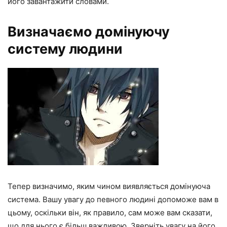
його завантажити словами.
Визначаємо домінуючу
систему людини
Тепер визначимо, яким чином виявляється домінуюча
система. Вашу увагу до певного людині допоможе вам в
цьому, оскільки він, як правило, сам може вам сказати,
що для нього є більш важливою. Зверніть увагу на його