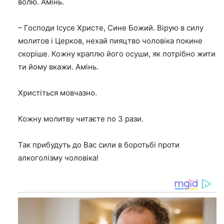
волю. Амінь.
– Господи Ісусе Христе, Сине Божий. Вірую в силу
молитов і Церков, нехай пияцтво чоловіка покине
скоріше. Кожну краплю його осуши, як потрібно жити
ти йому вкажи. Амінь.
Христіться мовчазно.
Кожну молитву читаєте по 3 рази.
Так прибудуть до Вас сили в боротьбі проти
алкоголізму чоловіка!