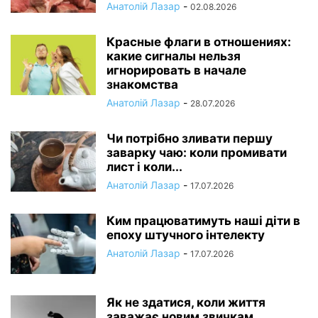
Анатолій Лазар
-
02.08.2026
Красные флаги в отношениях:
какие сигналы нельзя
игнорировать в начале
знакомства
Анатолій Лазар
-
28.07.2026
Чи потрібно зливати першу
заварку чаю: коли промивати
лист і коли...
Анатолій Лазар
-
17.07.2026
Ким працюватимуть наші діти в
епоху штучного інтелекту
Анатолій Лазар
-
17.07.2026
Як не здатися, коли життя
заважає новим звичкам