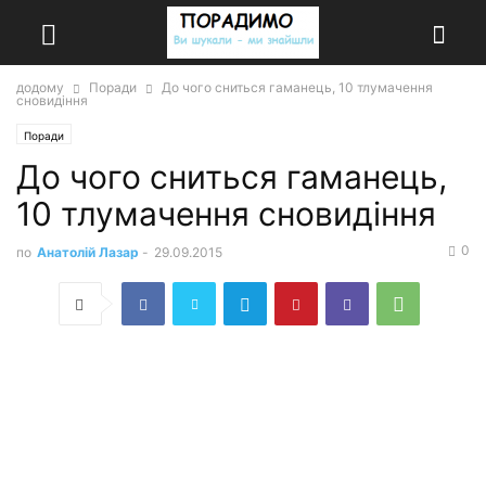
додому
Поради
До чого сниться гаманець, 10 тлумачення
сновидіння
Поради
До чого сниться гаманець,
10 тлумачення сновидіння
0
по
Анатолій Лазар
-
29.09.2015