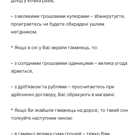
дохід у кілька разів,
– з великими грошовими купюрами – збанкрутуєте,
проиграетесь чи будете обкрадені ушлим
негідником.
* Якщо в сні у Вас вкрали гаманець, то:
– з солідними грошовими одиницями – велика угода
зірветься,
– з дріб’язком та рублями – просчитаетесь при
здійсненні договору, Вас обрахують в магазині.
* Якщо Ви знайшли гаманець на дорозі, то такий сон
толкуйте наступним чином:
– в гаманці велика сума грошей – тяжко Вам