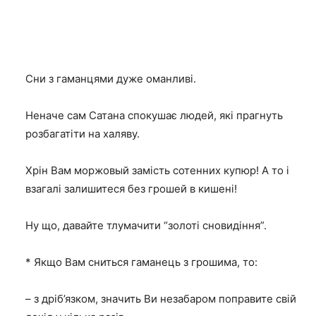
Сни з гаманцями дуже оманливі.
Неначе сам Сатана спокушає людей, які прагнуть
розбагатіти на халяву.
Хрін Вам моржовый замість сотенних купюр! А то і
взагалі залишитеся без грошей в кишені!
Ну що, давайте тлумачити “золоті сновидіння”.
* Якщо Вам сниться гаманець з грошима, то:
– з дріб’язком, значить Ви незабаром поправите свій