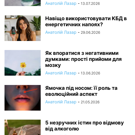
Анатолій Лазар
-
13.07.2026
Навіщо використовувати КБД в
енергетичних напоях?
Анатолій Лазар
-
29.06.2026
Як впоратися з негативними
думками: прості прийоми для
мозку
Анатолій Лазар
-
13.06.2026
Ямочка під носом: її роль та
еволюційний аспект
Анатолій Лазар
-
21.05.2026
5 незручних істин про відмову
від алкоголю