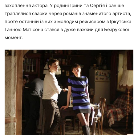
захоплення актора. У родині Ірини та Сергія і раніше
траплялися сварки через романів знаменитого артиста,
проте останній із них з молодим режисером з Іркутська
Ганною Матісона стався в дуже важкий для Безрукової
момент.