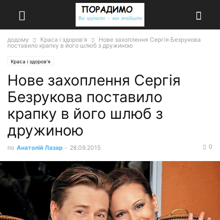
додому
Краса і здоров'я
Нове захоплення Сергія Безрукова
поставило крапку в його шлюб з дружиною
Краса і здоров'я
Нове захоплення Сергія
Безрукова поставило
крапку в його шлюб з
дружиною
0
по
Анатолій Лазар
-
28.09.2015