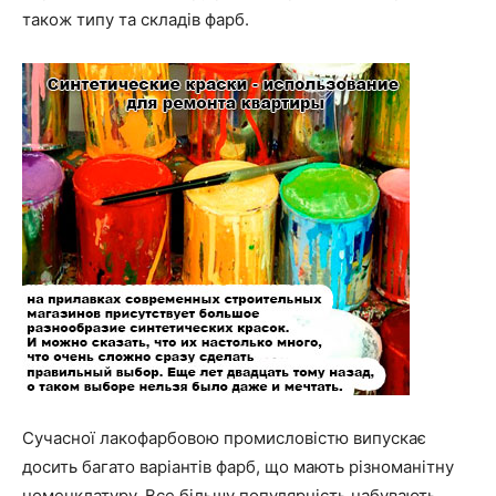
також типу та складів фарб.
Сучасної лакофарбовою промисловістю випускає
досить багато варіантів фарб, що мають різноманітну
номенклатуру. Все більшу популярність набувають