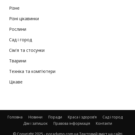
Різне
Різні цікавинки
Рослини
Сад і город
Сім'я та стосунки
Тварини
Техніка та комп'ютери
Цікаве
Головна
Новини
Поради
Краса і здоров’я
Сад і город
Дім і затишок
Правова інформація
Контакти
© Copyright 2025 - poradumo.com.ua Текстовий вміст на сайті