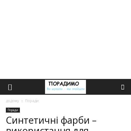
додому
Поради
Поради
Синтетичні фарби –
використання для