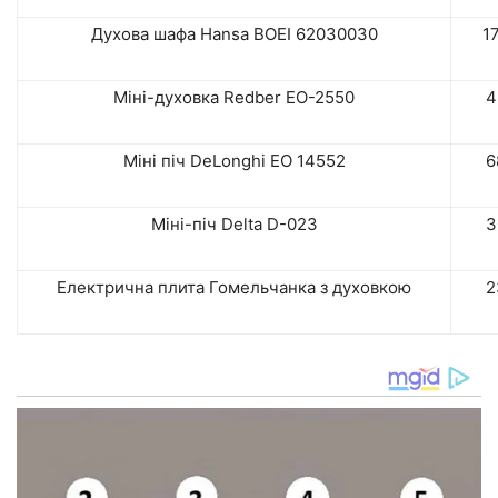
Духова шафа Hansa BOEI 62030030
1
Міні-духовка Redber EO-2550
4
Міні піч DeLonghi EO 14552
6
Міні-піч Delta D-023
3
Електрична плита Гомельчанка з духовкою
2