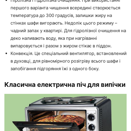
Піролізна і гідролізна очищення. При використанні
першого варіанта чищення всередині створюється
температура до 300 градусів, залишки жиру на
стінках шафи вигорають. Недолік цього режиму –
чадний запах у квартирі. Для гідролізної очищення на
деко наливають воду, яка при нагріванні
випаровується і разом з жиром стікає в піддон.
Конвекція. Це спеціальний вентилятор, встановлений
в духовці, для рівномірного розігріву всього шафи і
запобігання підгоряння їжі з одного боку.
Класична електрична піч для випічки