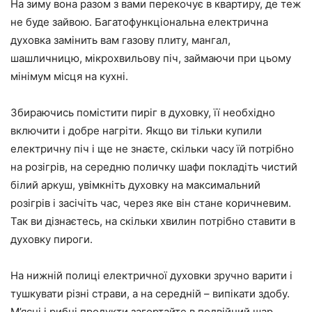
На зиму вона разом з вами перекочує в квартиру, де теж
не буде зайвою. Багатофункціональна електрична
духовка замінить вам газову плиту, мангал,
шашличницю, мікрохвильову піч, займаючи при цьому
мінімум місця на кухні.
Збираючись помістити пиріг в духовку, її необхідно
включити і добре нагріти. Якщо ви тільки купили
електричну піч і ще не знаєте, скільки часу їй потрібно
на розігрів, на середню поличку шафи покладіть чистий
білий аркуш, увімкніть духовку на максимальний
розігрів і засічіть час, через яке він стане коричневим.
Так ви дізнаєтесь, на скільки хвилин потрібно ставити в
духовку пироги.
На нижній полиці електричної духовки зручно варити і
тушкувати різні страви, а на середній – випікати здобу.
М’ясні і рибні продукти загортайте в подвійний шар