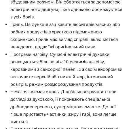
вбудованим рожном. Він обертається за допомогою
електричного двигуна, і їжа однаково обсмажується
з усіх боків.
Гриль. Ця функція зацікавить любителів м’ясних або
рибних продуктів з хрусткою підсмаженою
скоринкою. Гриль має вигляд спіралі, включається
ненадовго, додає їжі оригінальний смак.
Програми нагріву. Сучасні електричні духовки
оснащуються більше ніж 10 режимів нагріву,
керованими з сенсорної панелі. За своїм вибором ви
включаєте верхній або нижній жар, інтенсивний
розігрів, режим розморожування продуктів.
Незагрязняемая емаль. Для більшої зручності при
догляді за духовкою, її покривають спеціальної
дрібнодисперсного, суперміцною емаллю. До неї
гірше пристають частинки жиру і гарі, вона легше
миється.