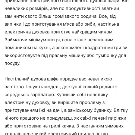
придбання електричного настільного духової шафи. Він
невеликих розмірів, але по продуктивності здатний
замінити свого більш громіздкого родича. Все, від
випічки і до приготування м’яса або риби, настільна
електрична духовка приготує найкращим чином.
Займаючи мінімум місця, вона стане незамінним
помічником на кухні, а зекономлені квадратні метри ви
використовуєте під пральну машину або тумбочку для
посуду.
Настільний духова шафа порадує вас невеликою
вартістю. Існують моделі, доступні кожній родині з
середньою зарплатою. Купивши собі невелику
електричну духовку, ви вирішите проблему з
приготуванням їжі на дачі, в заміському будинку. Влітку
нічого кращого не придумаєш, як свіжі печені пиріжки
або приготована на грилі качка. З настанням зимових
холодів невеликий електричний прилад легко