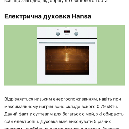
все, що завгодно, від борщу до святкового торта.
Електрична духовка Hansa
Відрізняється низьким енергоспоживанням, навіть при
максимальному нагріві воно складе всього 0.79 кВтч.
Даний факт є суттєвим для багатьох сімей, які обирають
собі електропіч. Духовка вміє виконувати 5 різних
програм, необхідних для приготування страв. Завдяки