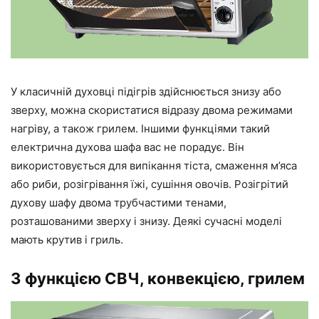
У класичній духовці підігрів здійснюється знизу або
зверху, можна скористатися відразу двома режимами
нагріву, а також грилем. Іншими функціями такий
електрична духова шафа вас не порадує. Він
використовується для випікання тіста, смаження м’яса
або риби, розігрівання їжі, сушіння овочів. Розігрітий
духову шафу двома трубчастими тенами,
розташованими зверху і знизу. Деякі сучасні моделі
мають крутив і гриль.
З функцією СВЧ, конвекцією, грилем