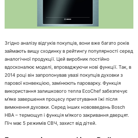
Згідно аналізу відгуків покупців, вони вже багато років
займають вищу сходинку в рейтингу популярності серед
аналогічної продукції. Цей виробник постійно
вдосконалює моделі, впроваджуючи нові функції. Так, в
2014 році він запропонував увазі покупців духовки з
парової конвекцією, замінюють пароварку. Функція
використання залишкового тепла EcoChef забезпечує
м’яке завершення процесу приготування їжі після
вимкнення духовки. Серед інших нововведень Bosch
HBA – термощуп і функція м’якого закривання дверцят.
Піч має 5 режимів СВЧ, захист від дітей.