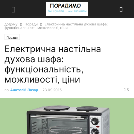
додому
Поради
Електрична настільна духова шафа:
функціональність, можливості, ціни
Поради
Електрична настільна
духова шафа:
функціональність,
можливості, ціни
0
по
Анатолій Лазар
-
23.09.2015