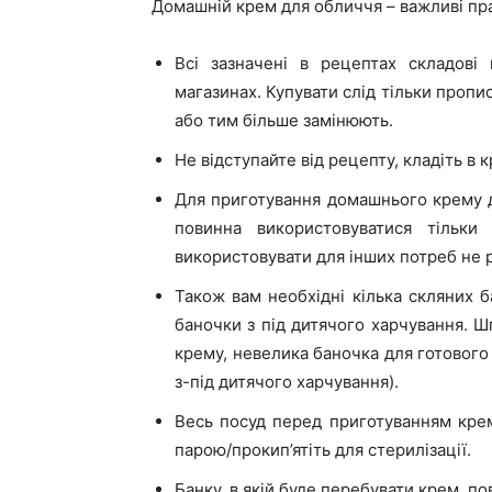
Домашній крем для обличчя – важливі пр
Всі зазначені в рецептах складові
магазинах. Купувати слід тільки пропис
або тим більше замінюють.
Не відступайте від рецепту, кладіть в 
Для приготування домашнього крему д
повинна використовуватися тільки
використовувати для інших потреб не 
Також вам необхідні кілька скляних 
баночки з під дитячого харчування. Ш
крему, невелика баночка для готовог
з-під дитячого харчування).
Весь посуд перед приготуванням крем
парою/прокип’ятіть для стерилізації.
Банку, в якій буде перебувати крем, п