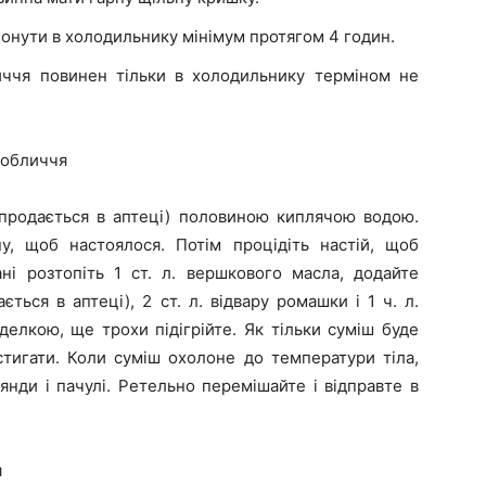
онути в холодильнику мінімум протягом 4 годин.
иччя повинен тільки в холодильнику терміном не
 обличчя
 (продається в аптеці) половиною киплячою водою.
, щоб настоялося. Потім процідіть настій, щоб
ні розтопіть 1 ст. л. вершкового масла, додайте
ться в аптеці), 2 ст. л. відвару ромашки і 1 ч. л.
делкою, ще трохи підігрійте. Як тільки суміш буде
остигати. Коли суміш охолоне до температури тіла,
янди і пачулі. Ретельно перемішайте і відправте в
я