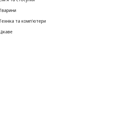
Тварини
Техніка та комп'ютери
Цікаве