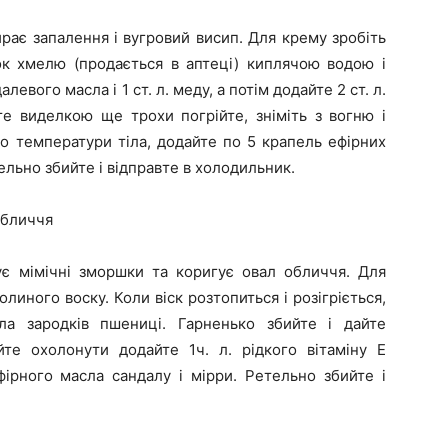
ає запалення і вугровий висип. Для крему зробіть
ок хмелю (продається в аптеці) киплячою водою і
алевого масла і 1 ст. л. меду, а потім додайте 2 ст. л.
е виделкою ще трохи погрійте, зніміть з вогню і
о температури тіла, додайте по 5 крапель ефірних
ельно збийте і відправте в холодильник.
обличчя
ує мімічні зморшки та коригує овал обличчя. Для
линого воску. Коли віск розтопиться і розігріється,
ла зародків пшениці. Гарненько збийте і дайте
айте охолонути додайте 1ч. л. рідкого вітаміну Е
фірного масла сандалу і мірри. Ретельно збийте і