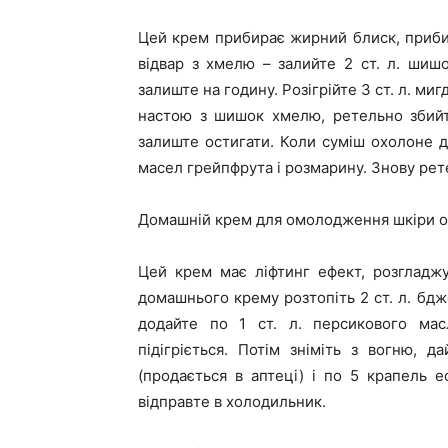
Цей крем прибирає жирний блиск, прибир
відвар з хмелю – залийте 2 ст. л. шиш
залиште на годину. Розігрійте 3 ст. л. мигд
настою з шишок хмелю, ретельно збийт
залиште остигати. Коли суміш охолоне д
масел грейпфрута і розмарину. Знову рет
Домашній крем для омолодження шкіри 
Цей крем має ліфтинг ефект, розгладж
домашнього крему розтопіть 2 ст. л. бджо
додайте по 1 ст. л. персикового мас
підігріється. Потім зніміть з вогню, д
(продається в аптеці) і по 5 крапель е
відправте в холодильник.