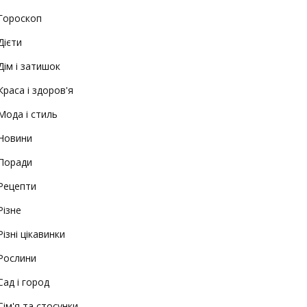
Гороскоп
Дієти
Дім і затишок
Краса і здоров'я
Мода і стиль
Новини
Поради
Рецепти
Різне
Різні цікавинки
Рослини
Сад і город
Сім'я та стосунки