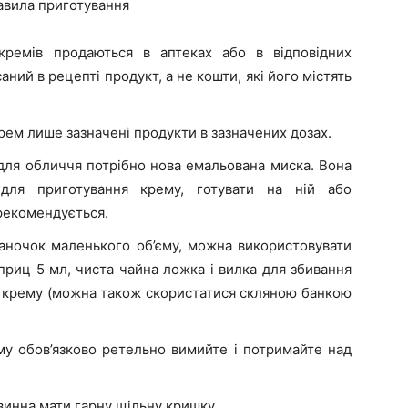
авила приготування
 кремів продаються в аптеках або в відповідних
аний в рецепті продукт, а не кошти, які його містять
крем лише зазначені продукти в зазначених дозах.
ля обличчя потрібно нова емальована миска. Вона
 для приготування крему, готувати на ній або
рекомендується.
баночок маленького об’єму, можна використовувати
приц 5 мл, чиста чайна ложка і вилка для збивання
о крему (можна також скористатися скляною банкою
у обов’язково ретельно вимийте і потримайте над
овинна мати гарну щільну кришку.