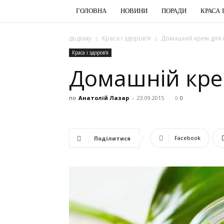
ГОЛОВНА
НОВИНИ
ПОРАДИ
КРАСА 
додому
Краса і здоров'я
Домашній крем для 
Краса і здоров'я
Домашній кре
по
Анатолій Лазар
-
23.09.2015
0
Facebook
Поділитися