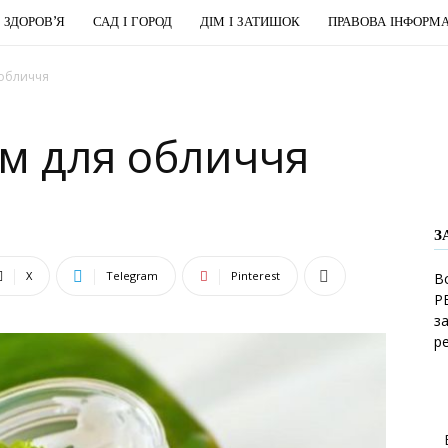
І ЗДОРОВ’Я
САД І ГОРОД
ДІМ І ЗАТИШОК
ПРАВОВА ІНФОРМА
обличчя
м для обличчя
З
X
Telegram
Pinterest
В
Р
з
р