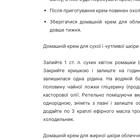
Після приготування крем повинен охол
Зберігатися домашній крем для обл
довше тижня.
Домашній крем для сухої і чутливої шкіри
Залийте 1 ст. л. сухих квіток ромашки
Закрийте кришкою і залиште на годину
залишилася одна рідина. На водяній ба
половину чайної ложки гліцерину (продає
касторової олії. Ретельно помішуючи ви
однорідною, зніміть з лазні і залиште 
додайте по 3 краплі ефірного масла тро
холодильник.
Домашній крем для жирної шкіри обличч