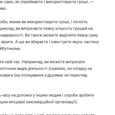
ак само, як сприймаєте і використовуєте гроші, —
иво.
оби, якими ви використовуєте гроші, і почніть
приклад, ви витрачаєте певну кількість грошей на
 надмірності. Ви також можете виділити певну суму
кі вірите. А ще ви збираєте і інвестуєте якусь частину
йбутньому.
и свій час. Наприклад, ви можете витрачати
оточних видів діяльності (скажімо, на поїздку на
озваги (на спілкування з друзями чи перегляд
ь часу на допомогу іншим людям і спроби зробити
цем місцевої некомерційної організації).