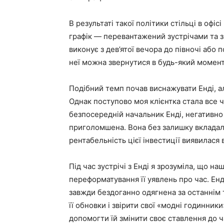
В результаті такої політики стільці в офіс
графік — перевантажений зустрічами та з
виконує з дев’ятої вечора до півночі або по
неї можна звернутися в будь-який момент
Подібний темп почав виснажувати Енді, 
Однак поступово моя клієнтка стала все 
безпосередній начальник Енді, негативно о
приголомшена. Вона без залишку вкладала
рентабельність цієї інвестиції виявилася
Під час зустрічі з Енді я зрозуміла, що 
переформатування її уявлень про час. Ен
завжди бездоганно одягнена за останнім
її обновки і звірити свої «модні годинник
допомогти їй змінити своє ставлення до ч