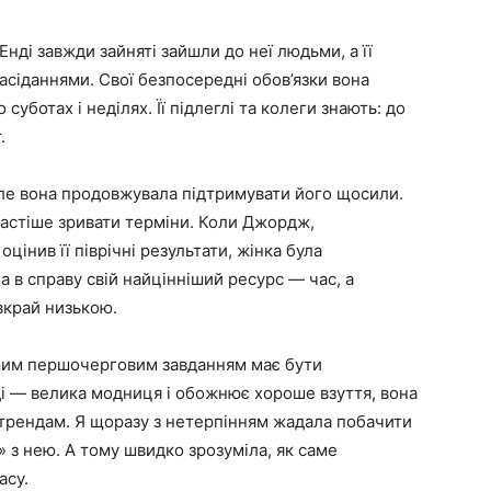
і Енді завжди зайняті зайшли до неї людьми, а її
асіданнями. Свої безпосередні обов’язки вона
 суботах і неділях. Її підлеглі та колеги знають: до
.
але вона продовжувала підтримувати його щосили.
частіше зривати терміни. Коли Джордж,
цінив її піврічні результати, жінка була
 в справу свій найцінніший ресурс — час, а
 вкрай низькою.
нашим першочерговим завданням має бути
ді — велика модниця і обожнює хороше взуття, вона
 трендам. Я щоразу з нетерпінням жадала побачити
и» з нею. А тому швидко зрозуміла, як саме
асу.