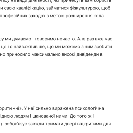
асу на види діяльності, які принесуть вам користь
и свою кваліфікацію, займатися фізкультурою, щоб
у професійних заходах з метою розширення кола
у ми думаємо і говоримо нечасто. Але раз вже час
, це і є найважливіше, що ми можемо з ним зробити
оно приносило максимально високі дивіденди в
д
ворити «ні». У неї сильно виражена психологічна
ідною людям і шанованої ними. До того ж і
ці зобов’язує завжди тримати двері відкритими для