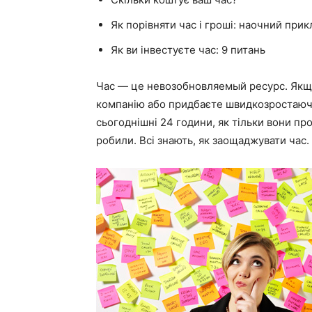
Як порівняти час і гроші: наочний прик
Як ви інвестуєте час: 9 питань
Час — це невозобновляемый ресурс. Якщо
компанію або придбаєте швидкозростаючі 
сьогоднішні 24 години, як тільки вони пр
робили. Всі знають, як заощаджувати час.