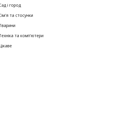
Сад і город
Сім'я та стосунки
Тварини
Техніка та комп'ютери
Цікаве