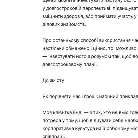
Ще ви можете інвестувати частину свого ч
у довгостроковій перспективі: підвищуват
зміцнити здоров’я, або приймати участь 
ділових знайомств.
Про останньому способі використання час
настільки обмежено і цінно, то, можливо
— інвестувати його з розумом так, щоб в
довгостроковому плані.
До змісту
Як порівняти час і гроші: наочний прикла
Моя клієнтка Енді — з тих, хто не вміє го
потреба у тому, щоб відчувати себе необх
корпоративна культура на її робочому міс
співпраці.