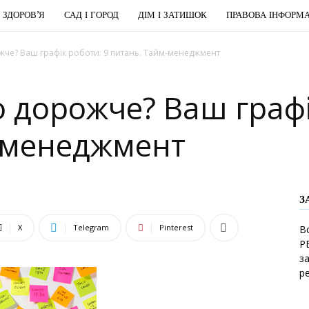
І ЗДОРОВ’Я
САД І ГОРОД
ДІМ І ЗАТИШОК
ПРАВОВА ІНФОРМА
ожче? Ваш графік роботи: 9 питань. Тайм-менеджмент
що дорожче? Ваш графі
-менеджмент
З
X
Telegram
Pinterest
В
Р
з
р