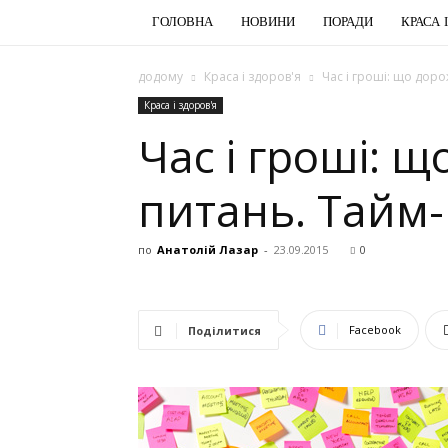
ГОЛОВНА
НОВИНИ
ПОРАДИ
КРАСА 
додому
Краса і здоров'я
Час і гроші: що дор
Краса і здоров'я
Час і гроші: 
питань. Тайм
по
Анатолій Лазар
-
23.09.2015
0
Facebook
Поділитися