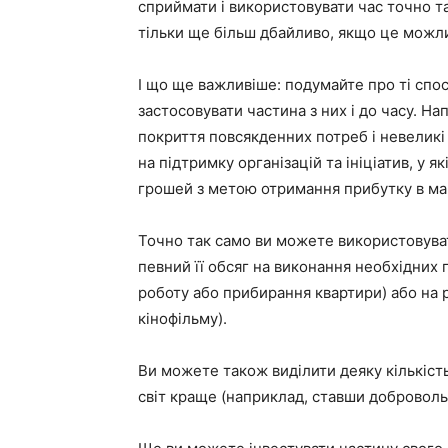
сприймати і використовувати час точно т
тільки ще більш дбайливо, якщо це можл
І що ще важливіше: подумайте про ті спос
застосовувати частина з них і до часу. На
покриття повсякденних потреб і невеликі
на підтримку організацій та ініціатив, у я
грошей з метою отримання прибутку в ма
Точно так само ви можете використовуват
певний її обсяг на виконання необхідних п
роботу або прибирання квартири) або на р
кінофільму).
Ви можете також виділити деяку кількіст
світ краще (наприклад, ставши доброволь