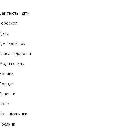
Вагітність і діти
Гороскоп
Дієти
Дім і затишок
Краса і здоров'я
Мода і стиль
Новини
Поради
Рецепти
Різне
Різні цікавинки
Рослини