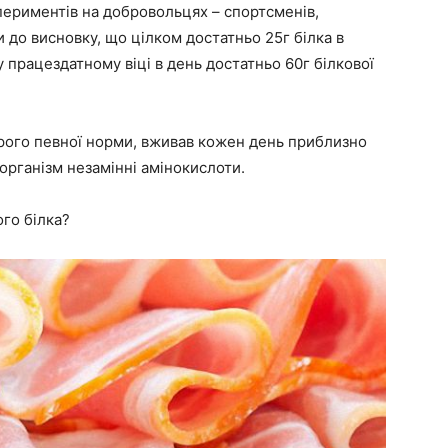
спериментів на добровольцях – спортсменів,
 до висновку, що цілком достатньо 25г білка в
у працездатному віці в день достатньо 60г білкової
рого певної норми, вживав кожен день приблизно
 організм незамінні амінокислоти.
ого білка?