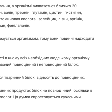
вання, в організмі виявляється близько 20
н, валін, треонін, глутамін, цистин, гистигин,
утоминовая кислота, ізолейцин, лізин, аргінін,
ан, фенілаланін.
езується організмом, тому вони повинні надходити
сті в ньому всіх необхідних людському організму
званий повноцінний і неповноцінний білок.
ся тваринний білок, відносять до повноцінних.
инних продуктах білок не повноцінний, оскільки в
кислот. Ця думка спростовується сучасними