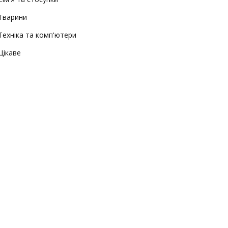
Тварини
Техніка та комп'ютери
Цікаве