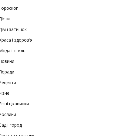
Гороскоп
Дієти
Дім і затишок
Краса і здоров'я
Мода і стиль
Новини
Поради
Рецепти
Різне
Різні цікавинки
Рослини
Сад і город
Сім'я та стосунки