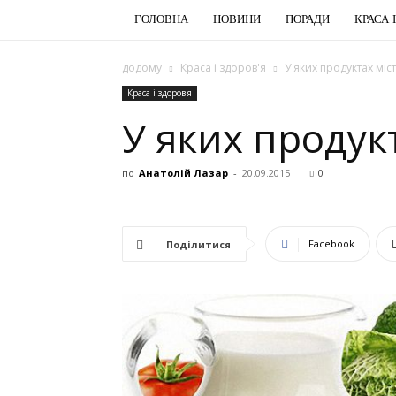
ГОЛОВНА
НОВИНИ
ПОРАДИ
КРАСА 
додому
Краса і здоров'я
У яких продуктах міс
Краса і здоров'я
У яких продукт
по
Анатолій Лазар
-
20.09.2015
0
Facebook
Поділитися