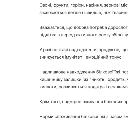
Овочі, фрукти, горіхи, насіння, зернові мі
засвоюються легше і швидше, ніж тварин
Вважається, що добова потреба дорослого
підлітка в період активного росту збільшу
У разі нестачі надходження продуктів, що 
знижується імунітет і емоційний тонус.
Надлишкове надходження білкової їжі пор
кишечнику залишки їжі гниють і бродять, 
кислоти, розвивається подагра і сечокам’
Крім того, надмірне вживання білкових п
Норми споживання білкової їжі з часом з