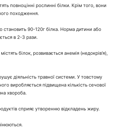
стять повноцінні рослинні білки. Крім того, вони
ного походження.
 становить 90-120г білка. Норма дитини або
ється в 2-3 рази.
містять білок, розвивається анемія (недокрів’я),
ушує діяльність травної системи. У товстому
чого виробляється підвищена кількість сечової
яна хвороба.
родуктів сприяє утворенню відкладень жиру.
мінюються.