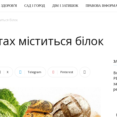
І ЗДОРОВ’Я
САД І ГОРОД
ДІМ І ЗАТИШОК
ПРАВОВА ІНФОРМА
титься білок
ах міститься білок
З
X
Telegram
Pinterest
В
Р
з
р