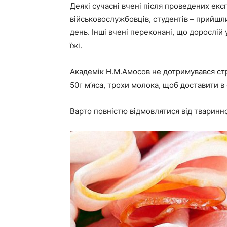
Деякі сучасні вчені після проведених ек
військовослужбовців, студентів – прийшли
день. Інші вчені переконані, що дорослій 
їжі.
Академік Н.М.Амосов не дотримувався ст
50г м’яса, трохи молока, щоб доставити в
Варто повністю відмовлятися від тваринн