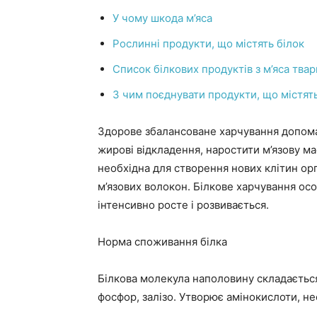
У чому шкода м’яса
Рослинні продукти, що містять білок
Список білкових продуктів з м’яса тва
З чим поєднувати продукти, що містять
Здорове збалансоване харчування допома
жирові відкладення, наростити м’язову ма
необхідна для створення нових клітин орг
м’язових волокон. Білкове харчування осо
інтенсивно росте і розвивається.
Норма споживання білка
Білкова молекула наполовину складається 
фосфор, залізо. Утворює амінокислоти, не