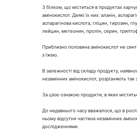
З білком, що міститься в продуктах харчу
амінокислот. Деякі їх них: аланін, аспарагі
аспарагінова кислота, гліцин, тирозин, гл
лейцин, метеонин, пролін, серин, триптоф
Приблизно половина амінокислот не синт
з їжею.
В залежності від складу продукту, наявно
незамінних амінокислот, розрізняють так 
За цією ознакою продукти, в яких містить
До недавнього часу вважалося, що в росл
ньому відсутня частина незамінних аміно
дослідженнями.