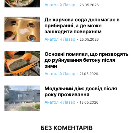
Анатолій Лазар
-
26.05.2026
Де харчова сода допомагає в
прибиранні, а де може
зашкодити поверхням
Анатолій Лазар
-
25.05.2026
Основні помилки, що призводять
до руйнування бетону після
зими
Анатолій Лазар
-
21.05.2026
Модульний дім: досвід після
року проживання
Анатолій Лазар
-
18.05.2026
БЕЗ КОМЕНТАРІВ