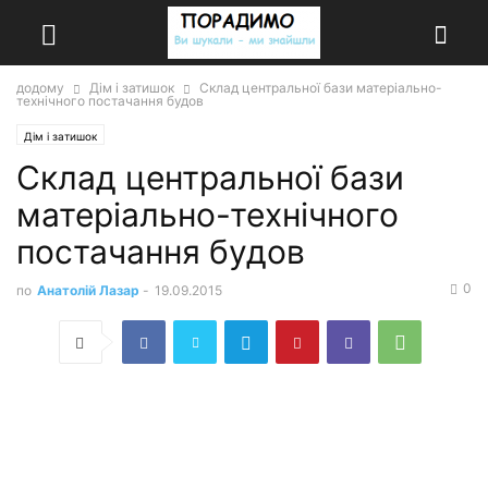
додому
Дім і затишок
Склад центральної бази матеріально-
технічного постачання будов
Дім і затишок
Склад центральної бази
матеріально-технічного
постачання будов
0
по
Анатолій Лазар
-
19.09.2015