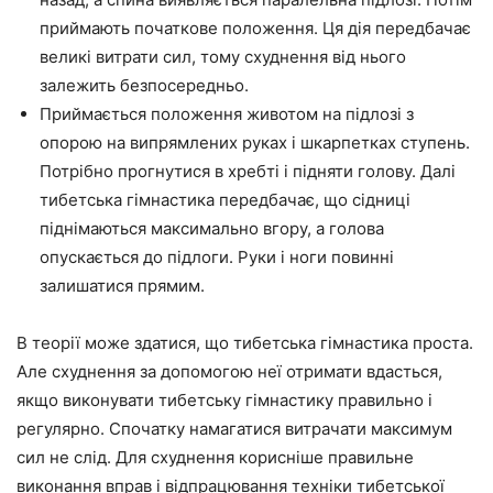
приймають початкове положення. Ця дія передбачає
великі витрати сил, тому схуднення від нього
залежить безпосередньо.
Приймається положення животом на підлозі з
опорою на випрямлених руках і шкарпетках ступень.
Потрібно прогнутися в хребті і підняти голову. Далі
тибетська гімнастика передбачає, що сідниці
піднімаються максимально вгору, а голова
опускається до підлоги. Руки і ноги повинні
залишатися прямим.
В теорії може здатися, що тибетська гімнастика проста.
Але схуднення за допомогою неї отримати вдасться,
якщо виконувати тибетську гімнастику правильно і
регулярно. Спочатку намагатися витрачати максимум
сил не слід. Для схуднення корисніше правильне
виконання вправ і відпрацювання техніки тибетської