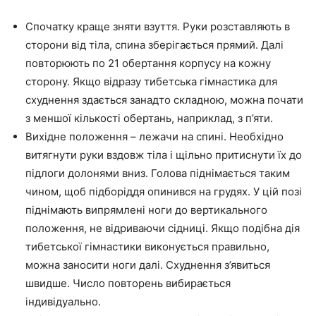
Спочатку краще зняти взуття. Руки розставляють в
сторони від тіла, спина зберігається прямий. Далі
повторюють по 21 обертання корпусу на кожну
сторону. Якщо відразу тибетська гімнастика для
схуднення здається занадто складною, можна почати
з меншої кількості обертань, наприклад, з п’яти.
Вихідне положення – лежачи на спині. Необхідно
витягнути руки вздовж тіла і щільно притиснути їх до
підлоги долонями вниз. Голова піднімається таким
чином, щоб підборіддя опинився на грудях. У цій позі
піднімають випрямлені ноги до вертикального
положення, не відриваючи сідниці. Якщо подібна дія
тибетської гімнастики виконується правильно,
можна заносити ноги далі. Схуднення з’явиться
швидше. Число повторень вибирається
індивідуально.