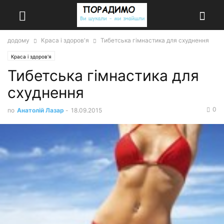
додому
Краса і здоров'я
Тибетська гімнастика для схуднення
Краса і здоров'я
Тибетська гімнастика для
схуднення
0
по
Анатолій Лазар
-
18.09.2015