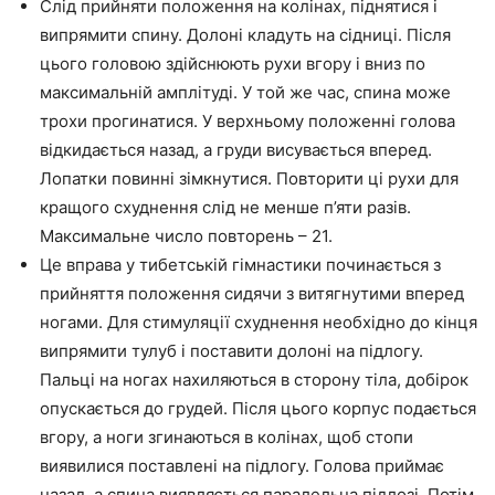
Слід прийняти положення на колінах, піднятися і
випрямити спину. Долоні кладуть на сідниці. Після
цього головою здійснюють рухи вгору і вниз по
максимальній амплітуді. У той же час, спина може
трохи прогинатися. У верхньому положенні голова
відкидається назад, а груди висувається вперед.
Лопатки повинні зімкнутися. Повторити ці рухи для
кращого схуднення слід не менше п’яти разів.
Максимальне число повторень – 21.
Це вправа у тибетській гімнастики починається з
прийняття положення сидячи з витягнутими вперед
ногами. Для стимуляції схуднення необхідно до кінця
випрямити тулуб і поставити долоні на підлогу.
Пальці на ногах нахиляються в сторону тіла, добірок
опускається до грудей. Після цього корпус подається
вгору, а ноги згинаються в колінах, щоб стопи
виявилися поставлені на підлогу. Голова приймає
назад, а спина виявляється паралельна підлозі. Потім