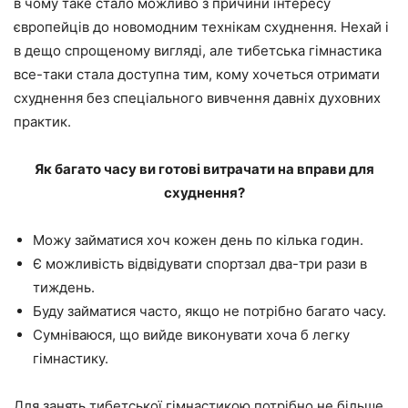
в чому таке стало можливо з причини інтересу
європейців до новомодним технікам схуднення. Нехай і
в дещо спрощеному вигляді, але тибетська гімнастика
все-таки стала доступна тим, кому хочеться отримати
схуднення без спеціального вивчення давніх духовних
практик.
Як багато часу ви готові витрачати на вправи для
схуднення?
Можу займатися хоч кожен день по кілька годин.
Є можливість відвідувати спортзал два-три рази в
тиждень.
Буду займатися часто, якщо не потрібно багато часу.
Сумніваюся, що вийде виконувати хоча б легку
гімнастику.
Для занять тибетської гімнастикою потрібно не більше