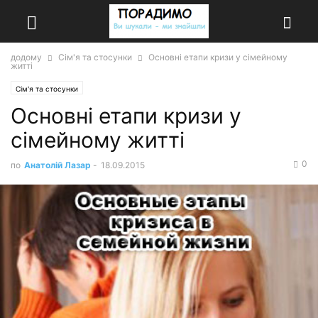
додому
Сім'я та стосунки
Основні етапи кризи у сімейному
житті
Сім'я та стосунки
Основні етапи кризи у
сімейному житті
0
по
Анатолій Лазар
-
18.09.2015