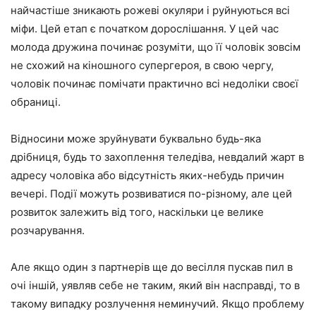
найчастіше зникають рожеві окуляри і руйнуються всі
міфи. Цей етап є початком дорослішання. У цей час
молода дружина починає розуміти, що її чоловік зовсім
не схожий на кіношного супергероя, в свою чергу,
чоловік починає помічати практично всі недоліки своєї
обраниці.
Відносини може зруйнувати буквально будь-яка
дрібниця, будь то захоплення теледіва, невдалий жарт в
адресу чоловіка або відсутність яких-небудь причин
вечері. Події можуть розвиватися по-різному, але цей
розвиток залежить від того, наскільки це велике
розчарування.
Але якщо один з партнерів ще до весілля пускав пил в
очі іншій, уявляв себе не таким, який він насправді, то в
такому випадку розлучення неминучий. Якщо проблему