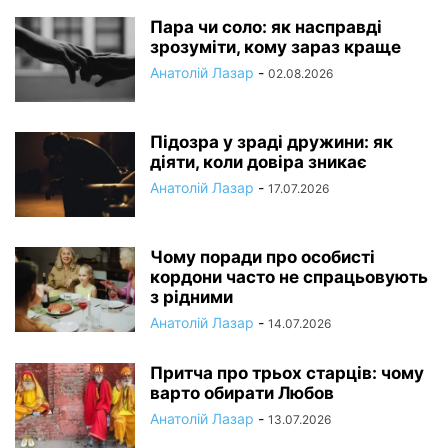
Пара чи соло: як насправді
зрозуміти, кому зараз краще
Анатолій Лазар
-
02.08.2026
Підозра у зраді дружини: як
діяти, коли довіра зникає
Анатолій Лазар
-
17.07.2026
Чому поради про особисті
кордони часто не спрацьовують
з рідними
Анатолій Лазар
-
14.07.2026
Притча про трьох старців: чому
варто обирати Любов
Анатолій Лазар
-
13.07.2026