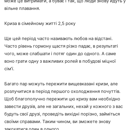
може це витримати, а буває і так, що люди знову йдуть у
вільне плавання.
Криза в сімейному житті 2,5 року
Ще цей період часто називають любов на відстані.
Часто рівень гормону щастя різко падає, в результаті
чого, може слабшати і потяг один до одного. А саме
воно грати одну з важливих ролей в побудові міцної
сім’ї.
Багато пар можуть пережити вищевказані кризи, але
розлучитися в період першого охолодження почуттів.
Щоб благополучно пережити цю кризу вам необхідно
завести друзів, але не загальних, нехай у кожного з вас
будуть свої друзі, проведіть вихідні порізно, займіться
своїми справами. Таким чином, ви зможете знову
закохатися один в одного.