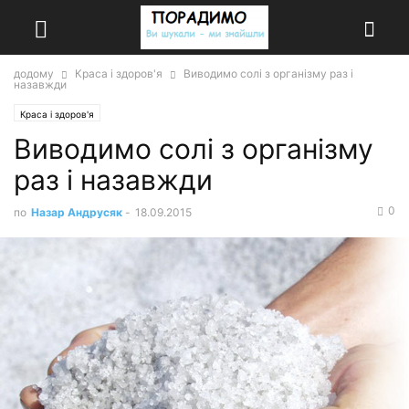
додому
Краса і здоров'я
Виводимо солі з організму раз і
назавжди
Краса і здоров'я
Виводимо солі з організму
раз і назавжди
0
по
Назар Андрусяк
-
18.09.2015