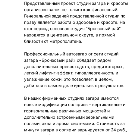
Представленный проект студии загара и красоты
организовывался не только как финансовый.
Генеральной задачей представленной студии по
праву является забота о здоровье и красоте. На
этот период основная студия “Бронзовый рай”
находятся в центральном округе, в прямой
близости от метрополитена.
Профессиональный автозагар от сети студий
загара «Бронзовый рай» обладает рядом
дополнительных превосходств, среди которых,
легкий лифтинг-эффект, гипоаллергенность и
увлажнение кожи, это позволяет, в целом,
добиться в самом деле идеальных результатов.
В наших фирменных студиях загара имеются
новые модификации соляриев – вертикальные и
горизонтальные различных мощностей и
дополнительно встроенными зеркальными
полами, аква и арома системами. Стоимость за
минуту загара в солярии варьируется от 24 руб.,