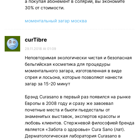
а покупая абонемент в солярий, вы экономите
30% от стоимости.
моментальный загар москва
curTibre
29.11.2018 At 01:09
Неповторимая экологически чистая и безопасная
бельгийская косметика для процедуры
моментального загара, изготовленная в виде
спрея и лосьона, которые позволяют нанести
загар за 15-20 минут
Брэнд Curasano в первый раз появился на рынке
Европы в 2008 году и сразу же завоевал
почетные места и бьюти пьедесталы от
знаменитых выставок, экспертов красоты и
любовь клиентов. Стержневой философией бренда
является «Забота о здоровье» Cura Sano (лат).
Дерматологическая лаборатория Curasano в