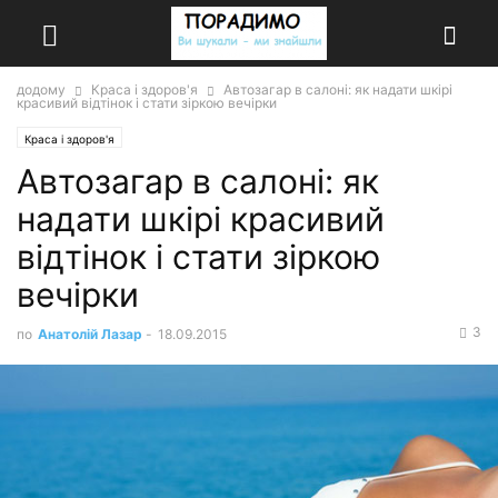
додому
Краса і здоров'я
Автозагар в салоні: як надати шкірі
красивий відтінок і стати зіркою вечірки
Краса і здоров'я
Автозагар в салоні: як
надати шкірі красивий
відтінок і стати зіркою
вечірки
3
по
Анатолій Лазар
-
18.09.2015