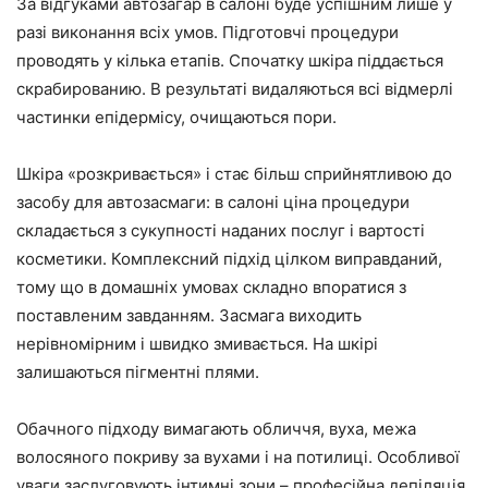
За відгуками автозагар в салоні буде успішним лише у
разі виконання всіх умов. Підготовчі процедури
проводять у кілька етапів. Спочатку шкіра піддається
скрабированию. В результаті видаляються всі відмерлі
частинки епідермісу, очищаються пори.
Шкіра «розкривається» і стає більш сприйнятливою до
засобу для автозасмаги: в салоні ціна процедури
складається з сукупності наданих послуг і вартості
косметики. Комплексний підхід цілком виправданий,
тому що в домашніх умовах складно впоратися з
поставленим завданням. Засмага виходить
нерівномірним і швидко змивається. На шкірі
залишаються пігментні плями.
Обачного підходу вимагають обличчя, вуха, межа
волосяного покриву за вухами і на потилиці. Особливої
уваги заслуговують інтимні зони – професійна депіляція