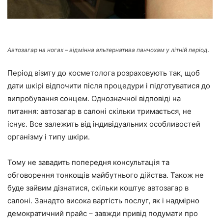
Автозагар на ногах – відмінна альтернатива панчохам у літній період.
Період візиту до косметолога розраховують так, щоб
дати шкірі відпочити після процедури і підготуватися до
випробування сонцем. Однозначної відповіді на
питання: автозагар в салоні скільки тримається, не
існує. Все залежить від індивідуальних особливостей
організму і типу шкіри.
Тому не завадить попередня консультація та
обговорення тонкощів майбутнього дійства. Також не
буде зайвим дізнатися, скільки коштує автозагар в
салоні. Занадто висока вартість послуг, як і надмірно
демократичний прайс – завжди привід подумати про