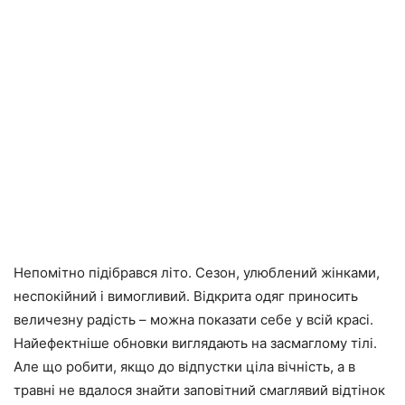
Непомітно підібрався літо. Сезон, улюблений жінками,
неспокійний і вимогливий. Відкрита одяг приносить
величезну радість – можна показати себе у всій красі.
Найефектніше обновки виглядають на засмаглому тілі.
Але що робити, якщо до відпустки ціла вічність, а в
травні не вдалося знайти заповітний смаглявий відтінок