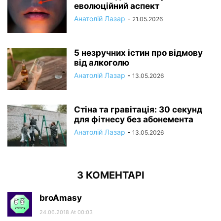
еволюційний аспект
Анатолій Лазар
-
21.05.2026
5 незручних істин про відмову
від алкоголю
Анатолій Лазар
-
13.05.2026
Стіна та гравітація: 30 секунд
для фітнесу без абонемента
Анатолій Лазар
-
13.05.2026
3 КОМЕНТАРІ
broAmasy
24.06.2018 At 00:03