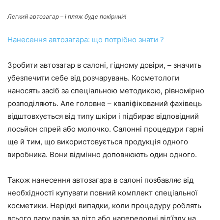
Легкий автозагар – і пляж буде покірний!
Нанесення автозагара: що потрібно знати ?
Зробити автозагар в салоні, гідному довіри, – значить
убезпечити себе від розчарувань. Косметологи
наносять засіб за спеціальною методикою, рівномірно
розподіляють. Але головне – кваліфікований фахівець
відштовхується від типу шкіри і підбирає відповідний
лосьйон спрей або молочко. Салонні процедури гарні
ще й тим, що використовується продукція одного
виробника. Вони відмінно доповнюють один одного.
Також нанесення автозагара в салоні позбавляє від
необхідності купувати повний комплект спеціальної
косметики. Нерідкі випадки, коли процедуру роблять
всього пару разів за літо або напередодні від’їзду на