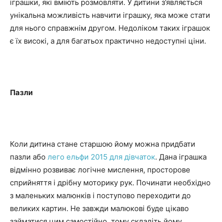
іграшки, які вміють розмовляти. У дитини з’являється
унікальна можливість навчити іграшку, яка може стати
для нього справжнім другом. Недоліком таких іграшок
є їх високі, а для багатьох практично недоступні ціни.
Пазли
Коли дитина стане старшою йому можна придбати
пазли або
лего ельфи 2015 для дівчаток
. Дана іграшка
відмінно розвиває логічне мислення, просторове
сприйняття і дрібну моторику рук. Починати необхідно
з маленьких малюнків і поступово переходити до
великих картин. Не завжди малюкові буде цікаво
займатися цим самостійно, тому складіть йому