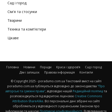
Сад і город
Сім'я та стосунки
Тварини
Техніка та комп'ютери
Цікаве
Головна
Новини
Поради
Краса і здоров’я
Сад і город
Дім і затишок
Правова інформація
Контакти
© Copyright 2025 - poradumo.com.ua Текстовий вміст на сайті
poradumo.com.ua публікується відповідно до законодавства
"Про
авторські та суміжні права"
, відповідає нашій
Редакційній політиці
та
розповсюджується під відкритою ліцензією
Creative Commons
Attribution-ShareAlike
. Всі персональні дані зібрані на сайті
обробляються у відповідності з українським Законом про
інформацію та нашою
Політикою конфіденційності
. Відвідування та