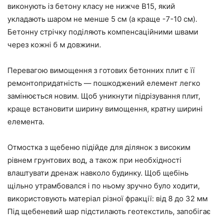
виконують із бетону класу не нижче В15, який
укладають шаром не менше 5 см (а краще -7-10 см).
Бетонну стрічку поділяють компенсаційними швами
через кожні б м довжини.
Перевагою вимощення з готових бетонних плит є її
ремонтопридатність — пошкоджений елемент легко
замінюється новим. Щоб уникнути підрізування плит,
краще встановити ширину вимощення, кратну ширині
елемента.
Отмостка з щебеню підійде для ділянок з високим
рівнем грунтових вод, а також при необхідності
влаштувати дренаж навколо будинку. Щоб щебінь
щільно утрамбовался і по ньому зручно було ходити,
використовують матеріал різної фракції: від 8 до 32 мм
Під щебеневий шар підстилають геотекстиль, запобігає