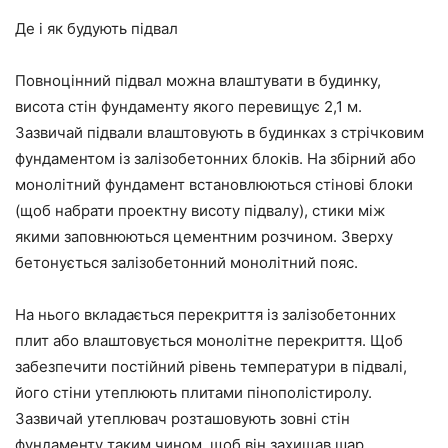
Де і як будують підвал
Повноцінний підвал можна влаштувати в будинку,
висота стін фундаменту якого перевищує 2,1 м.
Зазвичай підвали влаштовують в будинках з стрічковим
фундаментом із залізобетонних блоків. На збірний або
монолітний фундамент встановлюються стінові блоки
(щоб набрати проектну висоту підвалу), стики між
якими заповнюються цементним розчином. Зверху
бетонується залізобетонний монолітний пояс.
На нього вкладається перекриття із залізобетонних
плит або влаштовується монолітне перекриття. Щоб
забезпечити постійний рівень температури в підвалі,
його стіни утеплюють плитами пінополістиролу.
Зазвичай утеплювач розташовують зовні стін
фундаменту таким чином, щоб він захищав шар