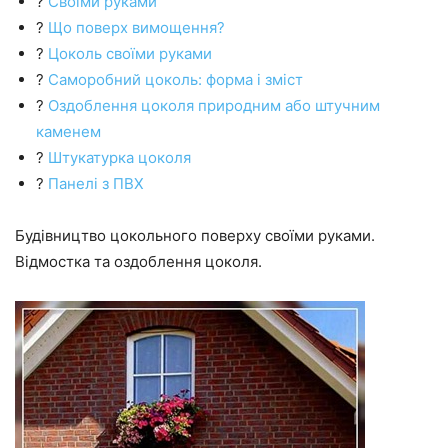
?
Своїми руками
?
Що поверх вимощення?
?
Цоколь своїми руками
?
Саморобний цоколь: форма і зміст
?
Оздоблення цоколя природним або штучним
каменем
?
Штукатурка цоколя
?
Панелі з ПВХ
Будівництво цокольного поверху своїми руками.
Відмостка та оздоблення цоколя.