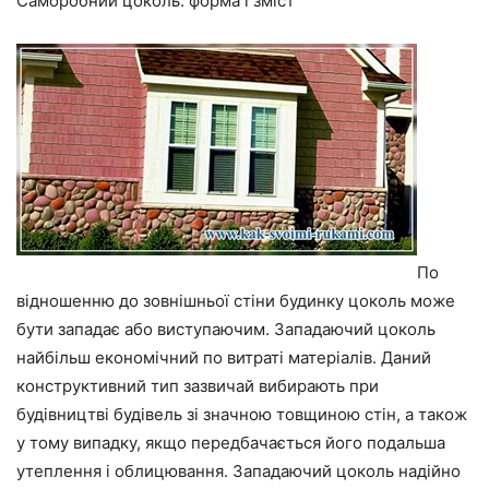
Саморобний цоколь: форма і зміст
По
відношенню до зовнішньої стіни будинку цоколь може
бути западає або виступаючим. Западаючий цоколь
найбільш економічний по витраті матеріалів. Даний
конструктивний тип зазвичай вибирають при
будівництві будівель зі значною товщиною стін, а також
у тому випадку, якщо передбачається його подальша
утеплення і облицювання. Западаючий цоколь надійно