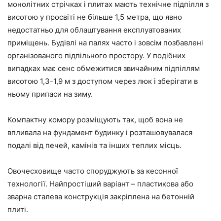
монолітних стрічках і плитах мають технічне підпілля з
висотою у просвіті не більше 1,5 метра, що явно
недостатньо для облаштування експлуатованих
приміщень. Будівлі на палях часто і зовсім позбавлені
організованого підпільного простору. У подібних
випадках має сенс обмежитися звичайним підпіллям
висотою 1,3-1,9 м з доступом через люк і зберігати в
ньому припаси на зиму.
Компактну комору розміщують так, щоб вона не
впливала на фундамент будинку і розташовувалася
подалі від печей, камінів та інших теплих місць.
Овочесховище часто споруджують за кесонної
технології. Найпростіший варіант – пластикова або
зварна сталева конструкція закріплена на бетонній
плиті.