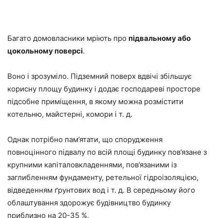
Багато домовласники мріють про
підвальному або
цокольному поверсі
.
Воно і зрозуміло. Підземний поверх вдвічі збільшує
корисну площу будинку і додає господареві просторе
підсобне приміщення, в якому можна розмістити
котельню, майстерні, комори і т. д.
Однак потрібно пам’ятати, що спорудження
повноцінного підвалу по всій площі будинку пов’язане з
крупними капіталовкладеннями, пов’язаними із
заглибленням фундаменту, ретельної гідроізоляцією,
відведенням ґрунтових вод і т. д. В середньому його
облаштування здорожує будівництво будинку
приблизно на 20-35 %.