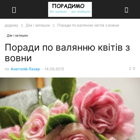
додому
Дім і затишок
Поради по валянню квітів з вовни
Дім і затишок
Поради по валянню квітів з
вовни
0
по
Анатолій Лазар
-
14.09.2015