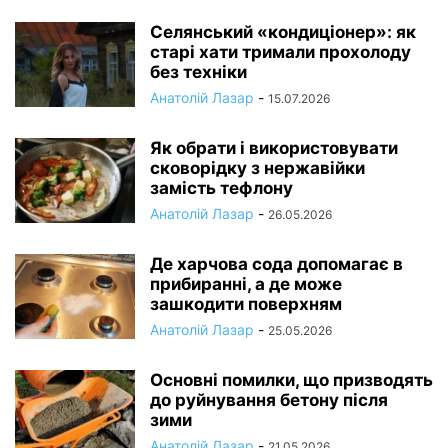
Селянський «кондиціонер»: як
старі хати тримали прохолоду
без техніки
Анатолій Лазар
-
15.07.2026
Як обрати і використовувати
сковорідку з нержавійки
замість тефлону
Анатолій Лазар
-
26.05.2026
Де харчова сода допомагає в
прибиранні, а де може
зашкодити поверхням
Анатолій Лазар
-
25.05.2026
Основні помилки, що призводять
до руйнування бетону після
зими
Анатолій Лазар
-
21.05.2026