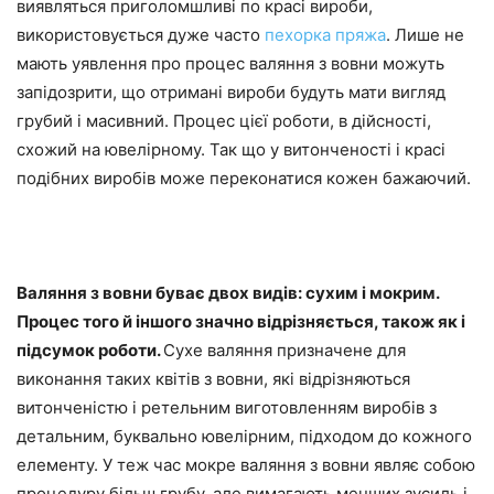
виявляться приголомшливі по красі вироби,
використовується дуже часто
пехорка пряжа
. Лише не
мають уявлення про процес валяння з вовни можуть
запідозрити, що отримані вироби будуть мати вигляд
грубий і масивний. Процес цієї роботи, в дійсності,
схожий на ювелірному. Так що у витонченості і красі
подібних виробів може переконатися кожен бажаючий.
Валяння з вовни буває двох видів: сухим і мокрим.
Процес того й іншого значно відрізняється, також як і
підсумок роботи.
Сухе валяння призначене для
виконання таких квітів з вовни, які відрізняються
витонченістю і ретельним виготовленням виробів з
детальним, буквально ювелірним, підходом до кожного
елементу. У теж час мокре валяння з вовни являє собою
процедуру більш грубу, але вимагають менших зусиль і