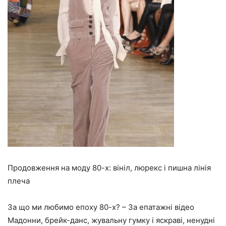
Продовження на моду 80-х: вініл, люрекс і пишна лінія
плеча
За що ми любимо епоху 80-х? – За епатажні відео
Мадонни, брейк-данс, жувальну гумку і яскраві, ненудні