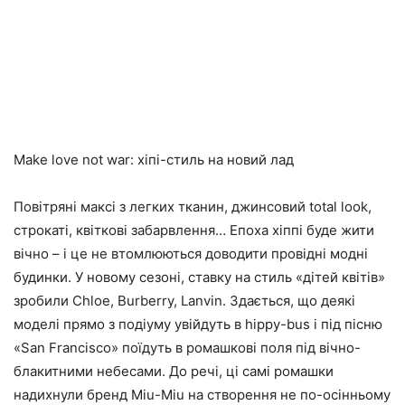
Make love not war: хіпі-стиль на новий лад
Повітряні максі з легких тканин, джинсовий total look,
строкаті, квіткові забарвлення… Епоха хіппі буде жити
вічно – і це не втомлюються доводити провідні модні
будинки. У новому сезоні, ставку на стиль «дітей квітів»
зробили Chloe, Burberry, Lanvin. Здається, що деякі
моделі прямо з подіуму увійдуть в hippy-bus і під пісню
«San Francisco» поїдуть в ромашкові поля під вічно-
блакитними небесами. До речі, ці самі ромашки
надихнули бренд Miu-Miu на створення не по-осінньому