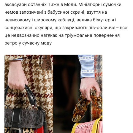
аксесуари останніх Тижнів Моди. Мініатюрні сумочки,
немов запозичені з бабусиної скрині, взуття на
невисокому і широкому каблуці, велика біжутерія і
сонцезахисні окуляри, що закривають пів-обличчя – все
це недвозначно натякає на тріумфальне повернення
ретро у сучасну моду.