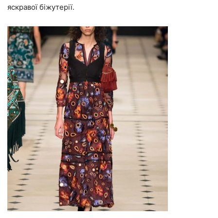
яскравої біжутерії.