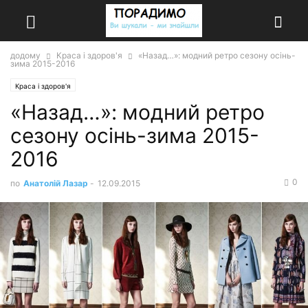
додому
Краса і здоров'я
«Назад…»: модний ретро сезону осінь-
зима 2015-2016
Краса і здоров'я
«Назад…»: модний ретро
сезону осінь-зима 2015-
2016
0
по
Анатолій Лазар
-
12.09.2015