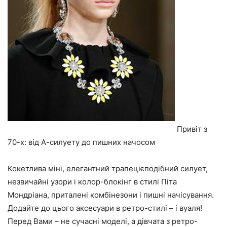
Привіт з
70-х: від А-силуету до пишних начосом
Кокетлива міні, елегантний трапецієподібний силует,
незвичайні узори і колор-блокінг в стилі Піта
Мондріана, приталені комбінезони і пишні начісування.
Додайте до цього аксесуари в ретро-стилі – і вуаля!
Перед Вами – не сучасні моделі, а дівчата з ретро-