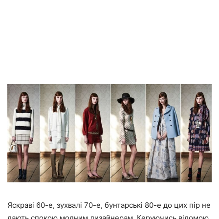
Яскраві 60-е, зухвалі 70-е, бунтарські 80-е до цих пір не
дають спокою модним дизайнерам. Керуючись відомою