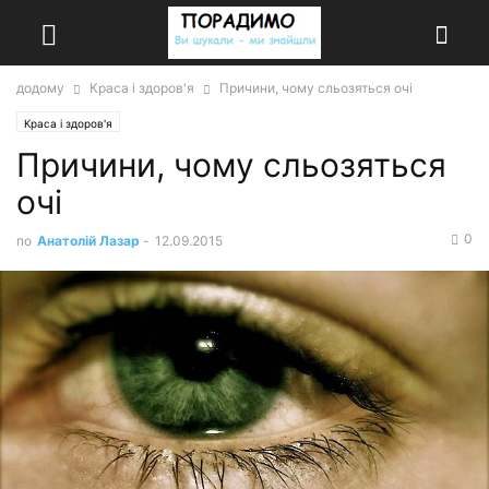
додому
Краса і здоров'я
Причини, чому сльозяться очі
Краса і здоров'я
Причини, чому сльозяться
очі
0
по
Анатолій Лазар
-
12.09.2015