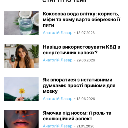
СТАТТІ ПО ТЕМІ
Кокосова вода влітку: користь,
міфи та кому варто обережно її
пити
Анатолій Лазар
-
13.07.2026
Навіщо використовувати КБД в
енергетичних напоях?
Анатолій Лазар
-
29.06.2026
Як впоратися з негативними
думками: прості прийоми для
мозку
Анатолій Лазар
-
13.06.2026
Ямочка під носом: її роль та
еволюційний аспект
Анатолій Лазар
-
21.05.2026