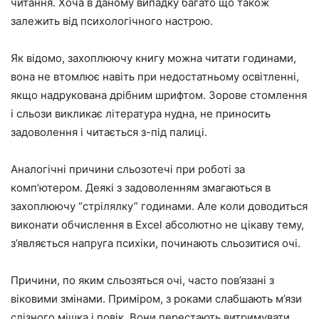
читання. Хоча в даному випадку багато що також
залежить від психологічного настрою.
Як відомо, захоплюючу книгу можна читати годинами,
вона не втомлює навіть при недостатньому освітленні,
якщо надрукована дрібним шрифтом. Зорове стомлення
і сльози викликає література нудна, не приносить
задоволення і читається з-під палиці.
Аналогічні причини сльозотечі при роботі за
комп’ютером. Деякі з задоволенням змагаються в
захоплюючу “стрілялку” годинами. Але коли доводиться
виконати обчислення в Excel абсолютно не цікаву тему,
з’являється напруга психіки, починають сльозитися очі.
Причини, по яким сльозяться очі, часто пов’язані з
віковими змінами. Приміром, з роками слабшають м’язи
слізного мішка і повік. Вони перестають витримувати