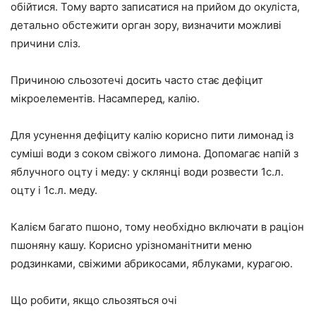
обійтися. Тому варто записатися на прийом до окуліста,
детально обстежити орган зору, визначити можливі
причини сліз.
Причиною сльозотечі досить часто стає дефіцит
мікроелементів. Насамперед, калію.
Для усунення дефіциту калію корисно пити лимонад із
суміші води з соком свіжого лимона. Допомагає напій з
яблучного оцту і меду: у склянці води розвести 1с.л.
оцту і 1с.л. меду.
Калієм багато пшоно, тому необхідно включати в раціон
пшоняну кашу. Корисно урізноманітнити меню
родзинками, свіжими абрикосами, яблуками, курагою.
Що робити, якщо сльозяться очі