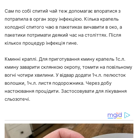
Сам по собі спитий чай теж допомагає впоратися з
потрапила в орган зору інфекцією. Кілька крапель
холодної спитого чаю в пакетиках вичавити в око, а
пакетики потримати деякий час на століттях. Після
кількох процедур інфекція гине.
Кминні краплі. Для приготування кмину крапель 1с.л.
кмину заварити склянкою окропу, томити на повільному
вогні чотири хвилини. У відвар додати 1ч.л. пелюсток
волошки, 1ч.л. листя подорожника. Через добу
настоювання процідити. Застосовувати для лікування
сльозотечі.