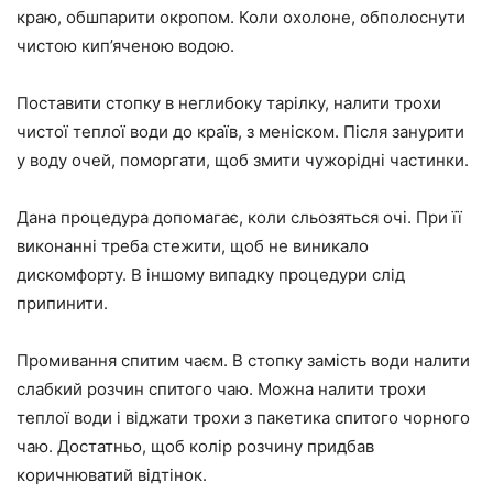
краю, обшпарити окропом. Коли охолоне, обполоснути
чистою кип’яченою водою.
Поставити стопку в неглибоку тарілку, налити трохи
чистої теплої води до країв, з меніском. Після занурити
у воду очей, поморгати, щоб змити чужорідні частинки.
Дана процедура допомагає, коли сльозяться очі. При її
виконанні треба стежити, щоб не виникало
дискомфорту. В іншому випадку процедури слід
припинити.
Промивання спитим чаєм. В стопку замість води налити
слабкий розчин спитого чаю. Можна налити трохи
теплої води і віджати трохи з пакетика спитого чорного
чаю. Достатньо, щоб колір розчину придбав
коричнюватий відтінок.