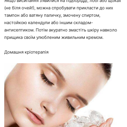
Якщо висипання з’явилися на підборідді, лобі або щоках
(не біля очей!), можна спробувати прикласти до них
тампон або ватяну паличку, змочену спиртом,
настойкою календули або іншим складом-
антисептиком. Потім акуратно змастіть шкіру навколо
прищика своїм улюбленим живильним кремом.
Домашня кріотерапія