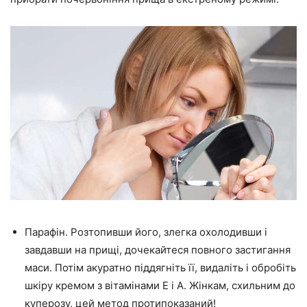
Парафін. Розтопивши його, злегка охолодивши і
завдавши на прищі, дочекайтеся повного застигання
маси. Потім акуратно піддягніть її, видаліть і обробіть
шкіру кремом з вітамінами Е і А. Жінкам, схильним до
куперозу, цей метод протипоказаний!