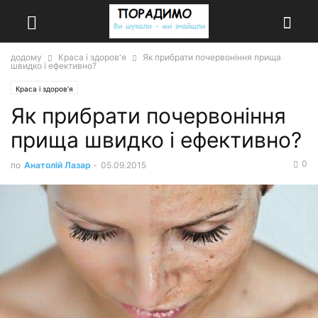
додому
Краса і здоров'я
Як прибрати почервоніння прища
швидко і ефективно?
Краса і здоров'я
Як прибрати почервоніння
прища швидко і ефективно?
0
по
Анатолій Лазар
-
05.09.2015