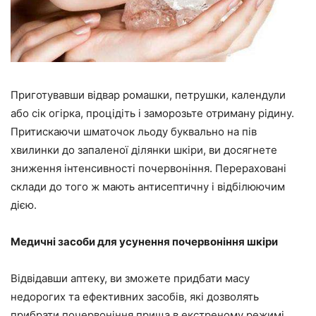
Приготувавши відвар ромашки, петрушки, календули
або сік огірка, процідіть і заморозьте отриману рідину.
Притискаючи шматочок льоду буквально на пів
хвилинки до запаленої ділянки шкіри, ви досягнете
зниження інтенсивності почервоніння. Перераховані
склади до того ж мають антисептичну і відбілюючим
дією.
Медичні засоби для усунення почервоніння шкіри
Відвідавши аптеку, ви зможете придбати масу
недорогих та ефективних засобів, які дозволять
прибрати почервоніння прища в екстреному режимі.