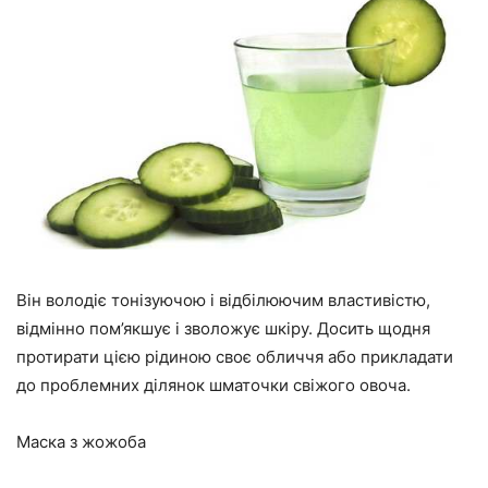
Він володіє тонізуючою і відбілюючим властивістю,
відмінно пом’якшує і зволожує шкіру. Досить щодня
протирати цією рідиною своє обличчя або прикладати
до проблемних ділянок шматочки свіжого овоча.
Маска з жожоба