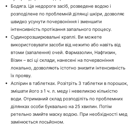
Бодяга. Це недороге засіб, розведене водою і
розподілене по проблемній ділянці шкіри, дозволяє
швидко усунути почервоніння і зменшити
інтенсивність протікання запального процесу.
Судинорозширювальні краплі. Ви можете
використовувати засоби від нежитю або навіть від
втоми (запалення) очей. Фармазолин, Нафтизин,
Візин – всі ці склади, нанесені на почервоніння
локально, дозволяють істотно знизити інтенсивність
їх прояву.
Аспірин в таблетках. Розітріть 3 таблетки в порошок,
змішати його з 1 ч. л. меду і невеликою кількістю
води. Отриманий склад розподіліть по проблемних
ділянках особи буквально на 25 хвилин. Потім
ретельно змийте маску водою. При необхідності мед
замінюється лосьйоном.