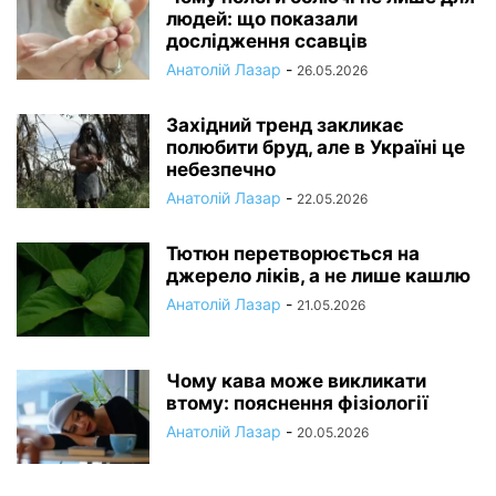
людей: що показали
дослідження ссавців
Анатолій Лазар
-
26.05.2026
Західний тренд закликає
полюбити бруд, але в Україні це
небезпечно
Анатолій Лазар
-
22.05.2026
Тютюн перетворюється на
джерело ліків, а не лише кашлю
Анатолій Лазар
-
21.05.2026
Чому кава може викликати
втому: пояснення фізіології
Анатолій Лазар
-
20.05.2026