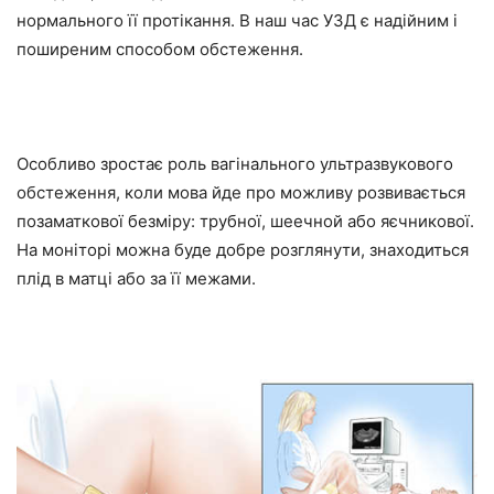
нормального її протікання. В наш час УЗД є надійним і
поширеним способом обстеження.
Особливо зростає роль вагінального ультразвукового
обстеження, коли мова йде про можливу розвивається
позаматкової безміру: трубної, шеечной або яєчникової.
На моніторі можна буде добре розглянути, знаходиться
плід в матці або за її межами.