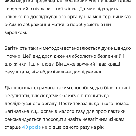
який надітий презерватив, змащений спеціальний гелем
і введений в піхву вагітної жінки. Датчик підходить
близько до досліджуваного органу і на моніторі виникає
об’ємне зображення матки, з перебувають в ній
зародком.
Вагітність таким методом встановлюється дуже швидко
і точно. Цей вид дослідження абсолютно безпечний і
для жінки, і для плоду. Він дуже зручний і дає кращі
результати, ніж абдомінальне дослідження.
Діагностика, отримана таким способом, дає більш точні
результати, так як датчик ближче підходить до
досліджуваного органу. Протипоказань до нього немає.
Вагінальне УЗД органів малого тазу для профілактики
рекомендується проходити навіть невагітним жінкам
старше
40 років
не рідше одного разу на рік.