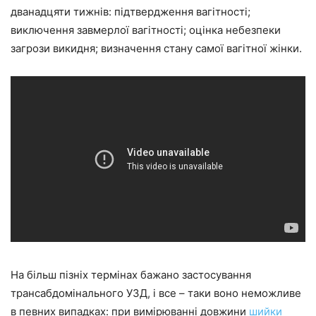
дванадцяти тижнів: підтвердження вагітності;
виключення завмерлої вагітності; оцінка небезпеки
загрози викидня; визначення стану самої вагітної жінки.
На більш пізніх термінах бажано застосування
трансабдомінального УЗД, і все – таки воно неможливе
в певних випадках: при вимірюванні довжини
шийки