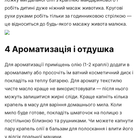
робіть дитині дуже ніжний масаж животика. Кругові
рухи руками робіть тільки за годинниковою стрілкою —
це відноситься до будь-якого масажу живота малюка.
4 Ароматизація і отдушка
Для ароматизації приміщень олію (1-2 краплі) додати в
аромалампу або просочіть їм ватний косметичний диск і
покладіть на теплу батарею. Для аромату текстилю
чисте масло краще не використовувати — після нього
можуть залишитися жирні сліди. Краще капніть кілька
крапель в масу для варіння домашнього мила. Коли
мило буде готове, покладіть шматочок на полицю з
постільною білизною та рушниками. Чи можете капнути
пару крапель олії в бальзам для полоскання і влити його
у відсік пральної машини.