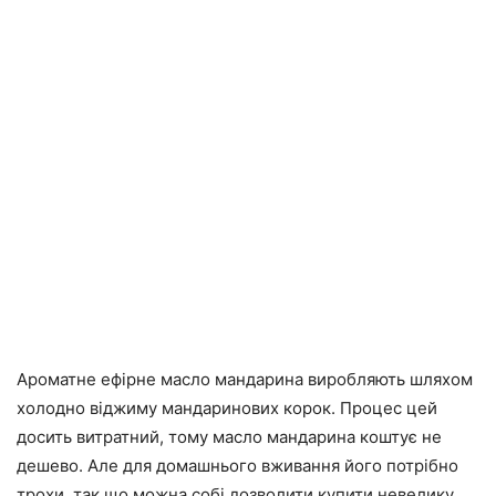
Ароматне ефірне масло мандарина виробляють шляхом
холодно віджиму мандаринових корок. Процес цей
досить витратний, тому масло мандарина коштує не
дешево. Але для домашнього вживання його потрібно
трохи, так що можна собі дозволити купити невелику