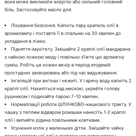
вона може викликати алергію або сильний головний
біль. Застосовуйте масло для:
Лікування безсоння. Капніть пару крапель олії в
аромалампу і поставте її в спальню на 30 хвилин до
укладання в ліжко.
Підняття імунітету. Змішайте 2 краплі олії мандарина
з чайною ложкою меду і повільно з’їжте цю ароматну
суміш. Робіть це кожен вечір в період епідемій
простудних захворювань або під час видужування.
Інгаляцій при ангінах і нежиті. У гарячу воду капніть 2
краплі олії. Нахиліться над мискою, укрийте голову
рушником і подихайте парою 7-10 хвилин.
Нормалізації роботи ШЛУНКОВО-кишкового тракту. У
чашку з теплим відваром ромашки нанесіть 1-2 краплі
олії і випийте рідина повільними ковтками.
Усунення колік у маленьких діток. Змішайте чайну
ложку мигдальної олії з краплею мандаринового і