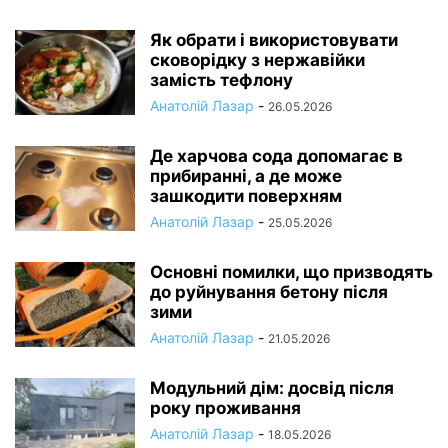
Як обрати і використовувати
сковорідку з нержавійки
замість тефлону
Анатолій Лазар
-
26.05.2026
Де харчова сода допомагає в
прибиранні, а де може
зашкодити поверхням
Анатолій Лазар
-
25.05.2026
Основні помилки, що призводять
до руйнування бетону після
зими
Анатолій Лазар
-
21.05.2026
Модульний дім: досвід після
року проживання
Анатолій Лазар
-
18.05.2026