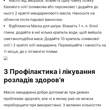
Масло від зморшок. Візьміть одну чайну ложку
базового олії (оливкова або персикове) і додайте до
нього 2 краплі мандаринового масла. Наносьте на
обличчя після парової ванночки.
Відбілююча Маска для шкіри. Візьміть 1 ч. л. білої
глини, додайте в неї кілька крапель води, щоб вийшла
сметаноподібна маса. Додайте 10 крапель оливкової
олії і 2 краплі олії мандарина. Перемішайте і нанесіть на
ті місця, де є пігментні плями.
3 Профілактика і лікування
розладів здоров’я
Масло мандарина добре допомагає при деяких
проблемах здоров’я, але ні в якому разі не можна
переборщити при використанні. У великих кількостях