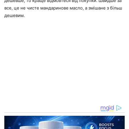
дешевше, то краще відмовтеся від покупки. Швидше за
все, це не чисте мандаринове масло, а змішане з більш
дешевим.