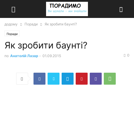
додому
Поради
Як зробити баунті?
Поради
Як зробити баунті?
0
по
Анатолій Лазар
-
01.09.2015