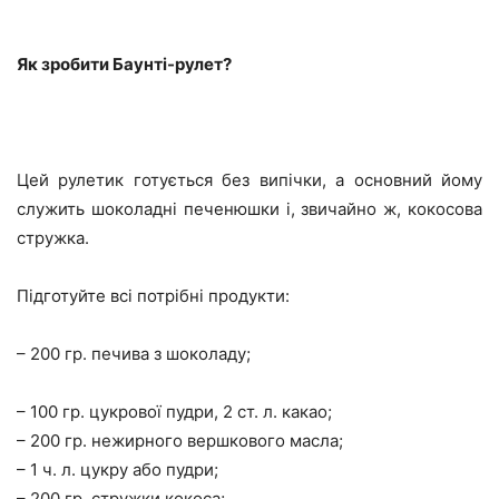
Як зробити Баунті-рулет?
Цей рулетик готується без випічки, а основний йому
служить шоколадні печенюшки і, звичайно ж, кокосова
стружка.
Підготуйте всі потрібні продукти:
– 200 гр. печива з шоколаду;
– 100 гр. цукрової пудри, 2 ст. л. какао;
– 200 гр. нежирного вершкового масла;
– 1 ч. л. цукру або пудри;
– 200 гр. стружки кокоса;