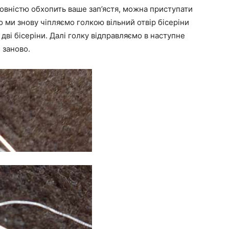
повністю обхопить ваше зап’ястя, можна приступати
 ми знову чіпляємо голкою вільний отвір бісеріни
дві бісеріни. Далі голку відправляємо в наступне
 заново.