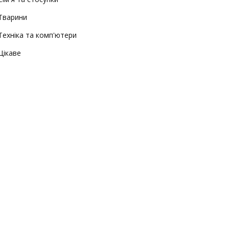
Тварини
Техніка та комп'ютери
Цікаве