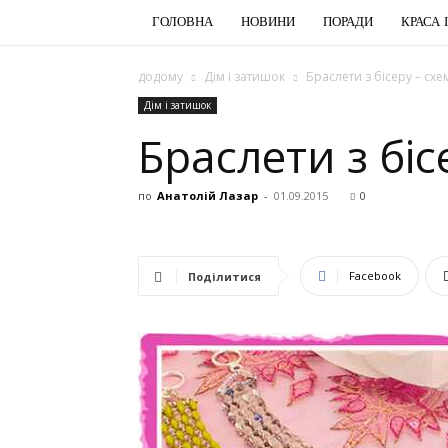
ГОЛОВНА
НОВИНИ
ПОРАДИ
КРАСА 
додому
Дім і затишок
Браслети з бісеру – схе
Дім і затишок
Браслети з біс
по
Анатолій Лазар
-
01.09.2015
0
Facebook
Поділитися