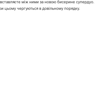
 і вставляєте між ними за новою бисерине супердуо.
при цьому чергуються в довільному порядку.