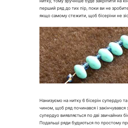
нитку, тому зручніше буде закріпити на кі
перший ряд до тих пір, поки ви не зробите
якщо самому стежити, щоб бісеріни не зіс
Нанизуємо на нитку 6 бісерін супердуо та
чином, щоб ряд починався і закінчувався
супердуо виявляється по дві звичайних бі
Подальші ряди будуються по простому пр