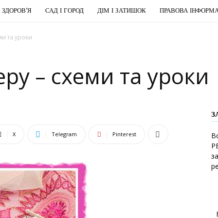
І ЗДОРОВ’Я
САД І ГОРОД
ДІМ І ЗАТИШОК
ПРАВОВА ІНФОРМА
ми та уроки
еру – схеми та уроки
З
X
Telegram
Pinterest
В
Р
з
р