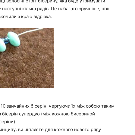
нці волосіні стоп-бісерину, яка буде утримувати
 наступні кілька рядів. Це набагато зручніше, ніж
кочили з краю відрізка.
 10 звичайних бісерін, чергуючи їх між собою таким
 з бісерін супердуо (між кожною бисериной
серіни).
инципу: ви чіпляєте для кожного нового ряду