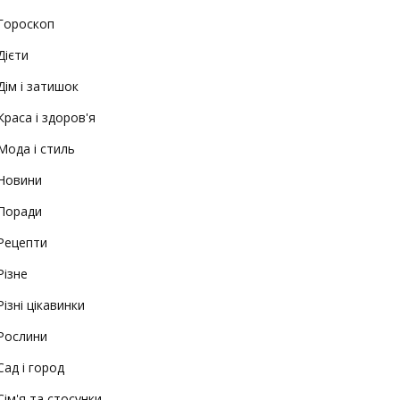
Гороскоп
Дієти
Дім і затишок
Краса і здоров'я
Мода і стиль
Новини
Поради
Рецепти
Різне
Різні цікавинки
Рослини
Сад і город
Сім'я та стосунки