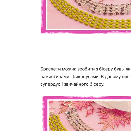
Браслети можна зробити з бісеру будь-яко
намистинами і биконусами. В даному випа
супердуо і звичайного бісеру.