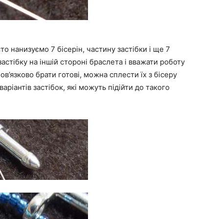
сто нанизуємо 7 бісерін, частину застібки і ще 7
астібку на іншій стороні браслета і вважати роботу
бов’язково брати готові, можна сплести їх з бісеру
варіантів застібок, які можуть підійти до такого