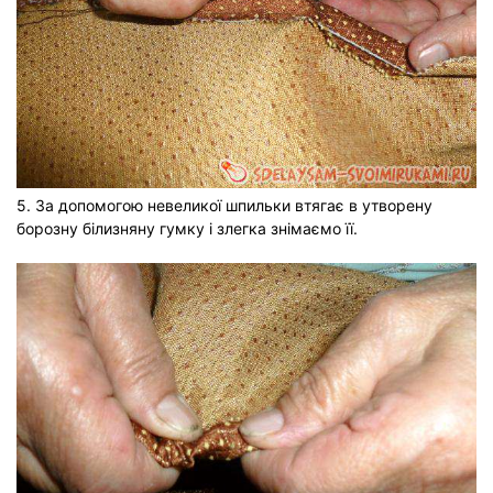
5. За допомогою невеликої шпильки втягає в утворену
борозну білизняну гумку і злегка знімаємо її.