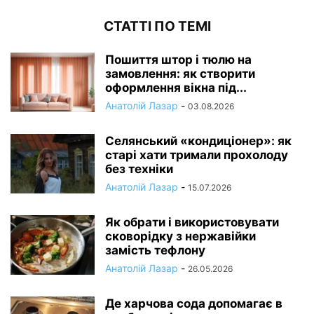
СТАТТІ ПО ТЕМІ
Пошиття штор і тюлю на
замовлення: як створити
оформлення вікна під...
Анатолій Лазар
-
03.08.2026
Селянський «кондиціонер»: як
старі хати тримали прохолоду
без техніки
Анатолій Лазар
-
15.07.2026
Як обрати і використовувати
сковорідку з нержавійки
замість тефлону
Анатолій Лазар
-
26.05.2026
Де харчова сода допомагає в