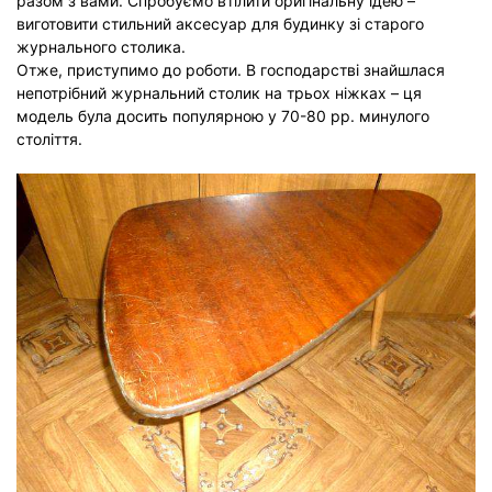
разом з вами. Спробуємо втілити оригінальну ідею –
виготовити стильний аксесуар для будинку зі старого
журнального столика.
Отже, приступимо до роботи. В господарстві знайшлася
непотрібний журнальний столик на трьох ніжках – ця
модель була досить популярною у 70-80 рр. минулого
століття.