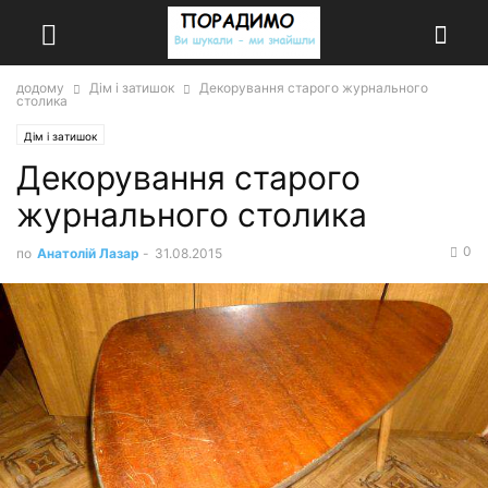
додому
Дім і затишок
Декорування старого журнального
столика
Дім і затишок
Декорування старого
журнального столика
0
по
Анатолій Лазар
-
31.08.2015