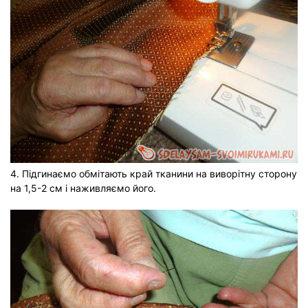
4. Підгинаємо обмітають край тканини на виворітну сторону
на 1,5-2 см і наживляємо його.