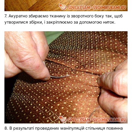
7. Акуратно збираємо тканину із зворотного боку так, щоб
утворилися збірки, і закріплюємо за допомогою ниток.
8. В результаті проведених маніпуляцій стільниця повинна