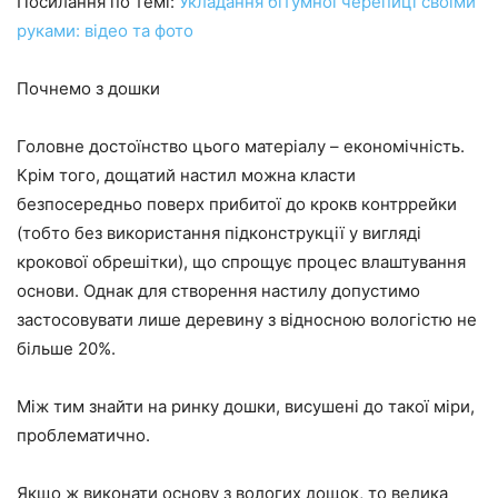
Посилання по темі:
Укладання бітумної черепиці своїми
руками: відео та фото
Почнемо з дошки
Головне достоїнство цього матеріалу – економічність.
Крім того, дощатий настил можна класти
безпосередньо поверх прибитої до крокв контррейки
(тобто без використання підконструкції у вигляді
крокової обрешітки), що спрощує процес влаштування
основи. Однак для створення настилу допустимо
застосовувати лише деревину з відносною вологістю не
більше 20%.
Між тим знайти на ринку дошки, висушені до такої міри,
проблематично.
Якщо ж виконати основу з вологих дощок, то велика