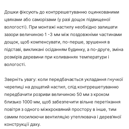
Дошки фіксують до контррешетуванню оцинкованими
цвяхами або саморізами (у разі дощок підвищеної
вологості). При монтажі настилу необхідно залишати
зазори величиною 1 -3 мм між поздовжніми частинами
дощок, щоб компенсувати, по-перше, зрушення в
підставі, викликані осіданням будинку, а по-друге, зміна
розмірів деревини при коливаннях температури і
вологості.
Зверніть увагу: коли передбачається укладання гнучкої
черепиці на дощатий настил, слід контррешетуванню
передбачити розриви величиною 50 мм з кроком
близько 1000 мм, щоб забезпечити вільне перетікання
повітря з одного міжкроквяний простору в інше, тим
самим посилюючи вентиляцію утеплювача і дерев’яної
конструкції даху.