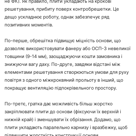
не ФК). Як правило, плити укладають на крокові
решетування, прибиту поверх контробрешетки. Це
дещо ускладнює роботу, однак забезпечує ряд
позитивних моментів.
По-перше, обрешітка підвищує міцність основи, що
дозволяє використовувати фанеру або ОСП-3 невеликої
товщини (9-14 мм), заощаджуючи кошти замовника і
знижуючи вагу даху. По-друге, завдяки відстані між
елементами решетування створюються умови для руху
повітря з одного міжкроквяний прольоту в інший, що
покращує вентиляцію підпокрівельного простору.
По-третє, гратка дає можливість більш жорстко
закріплювати плити до основи (фіксуючи їх верхній і
нижній край) і зменшувати їх обрізання. Додамо, що
плити укладають паралельно карнизу і вразбежку, щоб
підвищити жорсткість конструкції основи.