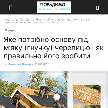
додому
Поради
Яке потрібно основу під м’яку (гнучку)
черепицю і як правильно його зробити
Поради
Яке потрібно основу під
м’яку (гнучку) черепицю і як
правильно його зробити
0
по
Анатолій Лазар
-
31.08.2015