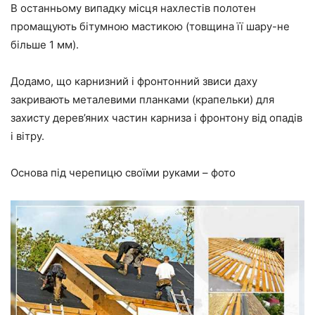
В останньому випадку місця нахлестів полотен
промащують бітумною мастикою (товщина її шару-не
більше 1 мм).
Додамо, що карнизний і фронтонний звиси даху
закривають металевими планками (крапельки) для
захисту дерев’яних частин карниза і фронтону від опадів
і вітру.
Основа під черепицю своїми руками – фото