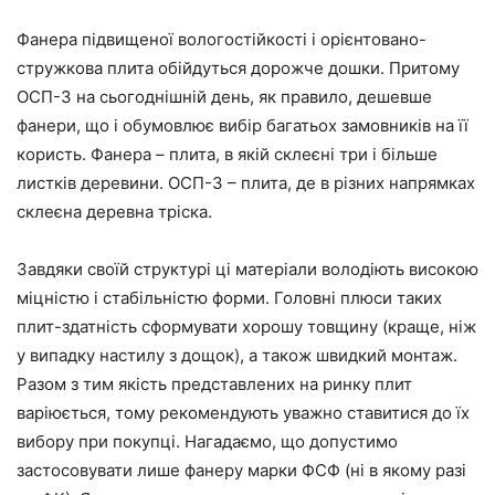
Фанера підвищеної вологостійкості і орієнтовано-
стружкова плита обійдуться дорожче дошки. Притому
ОСП-3 на сьогоднішній день, як правило, дешевше
фанери, що і обумовлює вибір багатьох замовників на її
користь. Фанера – плита, в якій склеєні три і більше
листків деревини. ОСП-3 – плита, де в різних напрямках
склеєна деревна тріска.
Завдяки своїй структурі ці матеріали володіють високою
міцністю і стабільністю форми. Головні плюси таких
плит-здатність сформувати хорошу товщину (краще, ніж
у випадку настилу з дощок), а також швидкий монтаж.
Разом з тим якість представлених на ринку плит
варіюється, тому рекомендують уважно ставитися до їх
вибору при покупці. Нагадаємо, що допустимо
застосовувати лише фанеру марки ФСФ (ні в якому разі