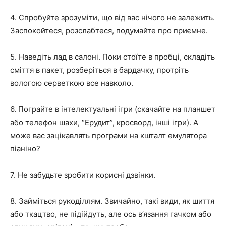
4. Спробуйте зрозуміти, що від вас нічого не залежить.
Заспокойтеся, розслабтеся, подумайте про приємне.
5. Наведіть лад в салоні. Поки стоїте в пробці, складіть
сміття в пакет, розберіться в бардачку, протріть
вологою серветкою все навколо.
6. Пограйте в інтелектуальні ігри (скачайте на планшет
або телефон шахи, “Ерудит”, кросворд, інші ігри). А
може вас зацікавлять програми на кшталт емулятора
піаніно?
7. Не забудьте зробити корисні дзвінки.
8. Займіться рукоділлям. Звичайно, такі види, як шиття
або ткацтво, не підійдуть, але ось в’язання гачком або