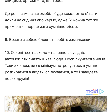
спицями, орігамі – те, що треба.
До речі, саме в автомобілі буде комфортно в’язати
чохли на сидіння або кермо, адже їх можна тут же
приміряти і перев’язати сумнівне місце.
9. Возите з собою блокнот і робіть замальовки!
10. Озирніться навколо – напевно в сусідніх
автомобілях сидять цікаві люди. Поспілкуйтеся з ними.
Таким чином, ви як мінімум потренуєтесь в уміння
розбиратися в людях, спілкуватися, а то і заведете
нових друзів!