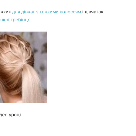
точки»
для дівчат з тонкими волоссям
і дівчаток.
нкої гребінця
.
део уроці.