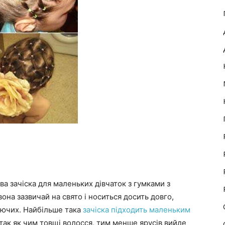
а зачіска для маленьких дівчаток з гумками з
она зазвичай на свято і носиться досить довго,
ючих. Найбільше така
зачіска підходить маленьким
так як чим товщі волосся, тим менше ярусів вийде