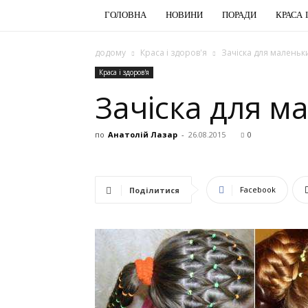
ГОЛОВНА
НОВИНИ
ПОРАДИ
КРАСА 
додому
Краса і здоров'я
Зачіска для маленьки
Краса і здоров'я
Зачіска для м
по
Анатолій Лазар
-
26.08.2015
0
Facebook
Поділитися