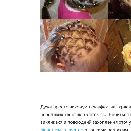
Дуже просто виконується ефектна і красив
невеликих хвостиків «сіточка». Робиться в
викликаючи повсюдний захоплення оточу
дівчаткам і дівчатам
з тонкими волоссям, 