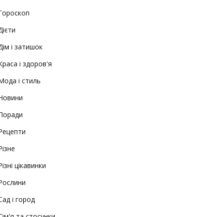
Гороскоп
Дієти
Дім і затишок
Краса і здоров'я
Мода і стиль
Новини
Поради
Рецепти
Різне
Різні цікавинки
Рослини
Сад і город
Сім'я та стосунки