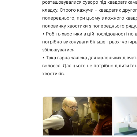
розташовувалися суворо під квадратикам
кладку. Строго кажучи – квадратик друго
попереднього, при цьому з кожного квад
половинку хвостики з попереднього ряду.
• Робіть хвостики в цій послідовності по 
потрібно виконувати більше трьох-чотирь
збільшуватися.
• Така гарна зачіска для маленьких дівча
волосся. Для цього не потрібно ділити їх 
хвостиків.