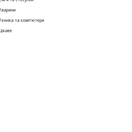
Тварини
Техніка та комп'ютери
Цікаве