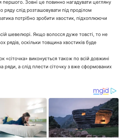
и першого. Зовні це повинно нагадувати цегляну
го ряду слід розташовувати під проділом
ратика потрібно зробити хвостик, підхоплюючи
всій шевелюрі. Якщо волосся дуже товсті, то не
ох рядів, оскільки товщина хвостиків буде
ток «сіточка» виконується також по всій довжині
на ряди, а слід плести сіточку з вже сформованих