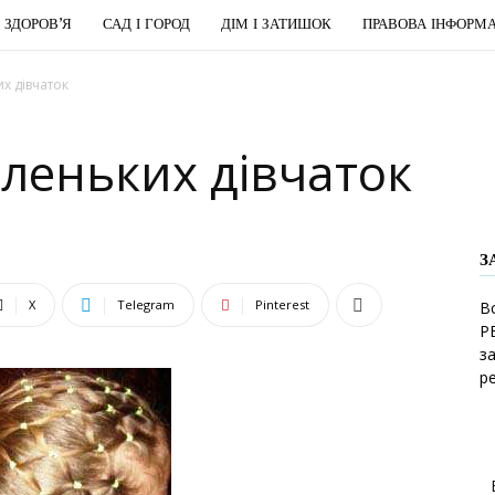
І ЗДОРОВ’Я
САД І ГОРОД
ДІМ І ЗАТИШОК
ПРАВОВА ІНФОРМА
х дівчаток
аленьких дівчаток
З
X
Telegram
Pinterest
В
Р
з
р