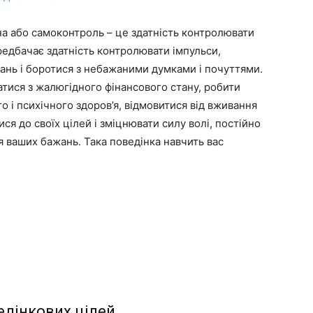
на або самоконтроль – це здатність контролювати
едбачає здатність контролювати імпульси,
нь і боротися з небажаними думками і почуттями.
атися з жалюгідного фінансового стану, робити
о і психічного здоров’я, відмовитися від вживання
я до своїх цілей і зміцнювати силу волі, постійно
 ваших бажань. Така поведінка навчить вас
едінкових цілей