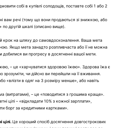
мовити собі в купівлі солодощів, поставте собі 1 або 2
ні вам речі (тому що вони продаються зі знижкою, або
» по другій шкалі (описано вище).
й крок на шляху до самовдосконалення. Ваша мета
ною. Якщо мета занадто розпливчаста або її не можна
и добилися ви прогресу в досягненні вашої мети.
 їжею, – це «харчуватися здоровою їжею». Здорова їжа є
 зрозуміти, чи дійсно ви перейшли на її вживання.
або «влізти в одяг на 3 розміру менше», або навіть
ма (витратами), – це «поводитися з грошима краще».
ні цілі – «відкладати 10% з кожної зарплати»,
ити борг за кредитними картками».
 цілі.
Це хороший спосіб досягнення довгострокових