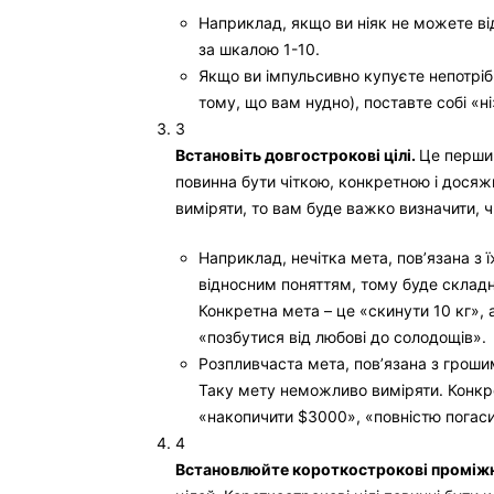
Наприклад, якщо ви ніяк не можете від
за шкалою 1-10.
Якщо ви імпульсивно купуєте непотріб
тому, що вам нудно), поставте собі «ні
3
Встановіть довгострокові цілі.
Це перши
повинна бути чіткою, конкретною і досяж
виміряти, то вам буде важко визначити, ч
Наприклад, нечітка мета, пов’язана з
відносним поняттям, тому буде складно
Конкретна мета – це «скинути 10 кг», 
«позбутися від любові до солодощів».
Розпливчаста мета, пов’язана з гроши
Таку мету неможливо виміряти. Конкрет
«накопичити $3000», «повністю погас
4
Встановлюйте короткострокові проміжні