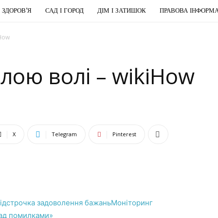
І ЗДОРОВ’Я
САД І ГОРОД
ДІМ І ЗАТИШОК
ПРАВОВА ІНФОРМА
iHow
илою волі – wikiHow
X
Telegram
Pinterest
ідстрочка задоволення бажань
Моніторинг
над помилками»