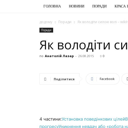
ГОЛОВНА
НОВИНИ
ПОРАДИ
КРАСА 
додому
Поради
Як володіти силою волі – wik
Поради
Як володіти с
по
Анатолій Лазар
-
26.08.2015
0
Facebook
Поділитися
4 частини:
Установка поведінкових цілей
В
прогресу
Уникнення невдач або «робота 