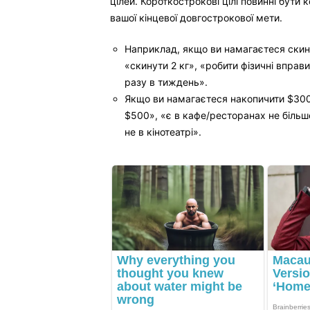
цілей. Короткострокові цілі повинні бути 
вашої кінцевої довгострокової мети.
Наприклад, якщо ви намагаєтеся скину
«скинути 2 кг», «робити фізичні вправ
разу в тиждень».
Якщо ви намагаєтеся накопичити $300
$500», «є в кафе/ресторанах не більш
не в кінотеатрі».