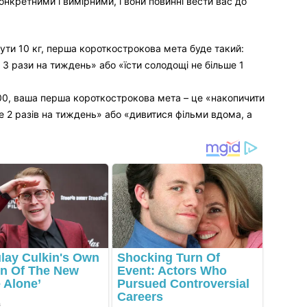
конкретними і вимірними, і вони повинні вести вас до
ти 10 кг, перша короткострокова мета буде такий:
и 3 рази на тиждень» або «їсти солодощі не більше 1
0, ваша перша короткострокова мета – це «накопичити
е 2 разів на тиждень» або «дивитися фільми вдома, а