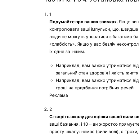
1
Подумайте про ваших звичках.
Якщо ви 
контролювати ваші імпульси, що, швидше 
люди не можуть упоратися з багатьма ба
«слабкість». Якщо у вас безліч неконтро
їх одне за іншим.
Наприклад, вам важко утриматися від 
загальний стан здоров’я і якість життя
Наприклад, вам важко утриматися від
гроші на придбання потрібних речей.
Реклама
2
Створіть шкалу для оцінки вашої сили во
ваші бажання, і 10 – ви жорстко прямує
просту шкалу: немає (сили волі), є трохи,