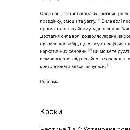
Сила волі, також відома як самодисциплі
[1]
поведінку, емоції та увагу.
Сила волі пер
протистояти негайному задоволенню бажа
Достатня сила волі дозволяє людині вибр
правильний вибір, що стосується фізичног
[2]
наркотичних речовин.
Ви можете рухатис
відмовляючись від негайного задоволення
[3]
контролювати власні імпульси.
Реклама
Кроки
Частина 1 з 4: Установка пов