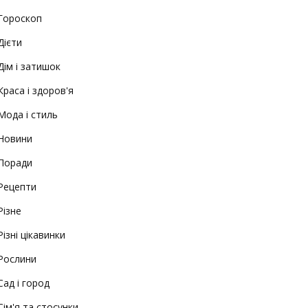
Гороскоп
Дієти
Дім і затишок
Краса і здоров'я
Мода і стиль
Новини
Поради
Рецепти
Різне
Різні цікавинки
Рослини
Сад і город
Сім'я та стосунки