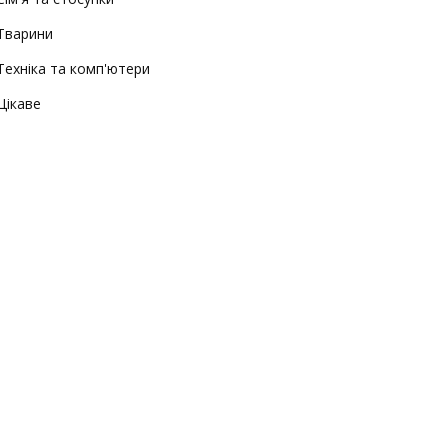
Тварини
Техніка та комп'ютери
Цікаве