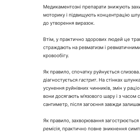
Медикаментозні препарати знижують захи
моторику і підвищують концентрацію шлу
до утворення виразок.
Втім, у практично здорових людей це трап
страждають на ревматизм і ревматичними
кровообігу.
Як правило, спочатку руйнується слизова.
діагностується
гастрит
. На стінках шлунк
усунення руйнівних чинників, змін у раціо
вони досягають м’язового шару і з часом 
сантиметр, після загоєння завжди залиша
Як правило, захворювання загострюється 
ремісія
, практично повне зникнення симп