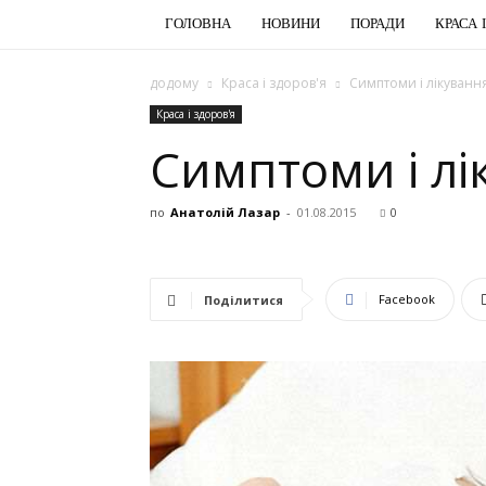
ГОЛОВНА
НОВИНИ
ПОРАДИ
КРАСА 
додому
Краса і здоров'я
Симптоми і лікуванн
Краса і здоров'я
Симптоми і л
по
Анатолій Лазар
-
01.08.2015
0
Facebook
Поділитися