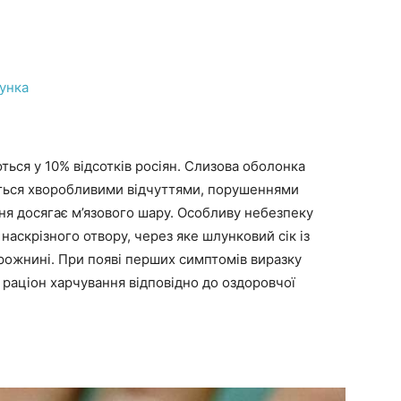
унка
ться у 10% відсотків росіян. Слизова оболонка
ться хворобливими відчуттями, порушеннями
ня досягає м’язового шару. Особливу небезпеку
ці наскрізного отвору, через яке шлунковий сік із
рожнині. При появі перших симптомів виразку
 раціон харчування відповідно до оздоровчої