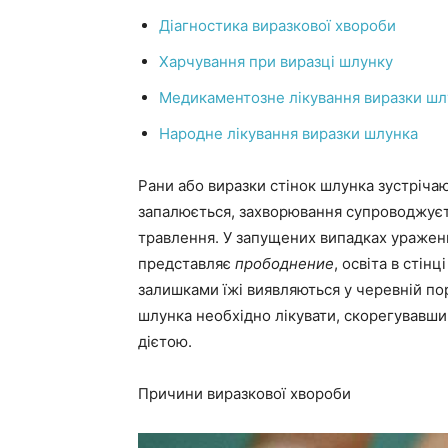
Діагностика виразкової хвороби
Харчування при виразці шлунку
Медикаментозне лікування виразки шл
Народне лікування виразки шлунка
Рани або виразки стінок шлунка зустрічаю
запалюється, захворювання супроводжує
травлення. У запущених випадках уражен
представляє
прободнение
, освіта в стін
залишками їжі виявляються у черевній по
шлунка необхідно лікувати, скорегувавши
дієтою.
Причини виразкової хвороби