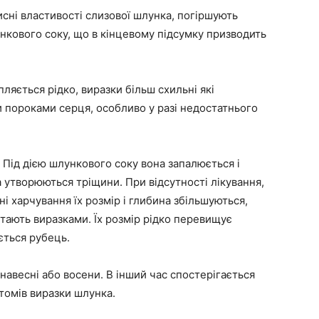
сні властивості слизової шлунка, погіршують
нкового соку, що в кінцевому підсумку призводить
ляється рідко, виразки більш схильні які
 пороками серця, особливо у разі недостатнього
 Під дією шлункового соку вона запалюється і
а утворюються тріщини. При відсутності лікування,
ні харчування їх розмір і глибина збільшуються,
стають виразками. Їх розмір рідко перевищує
ється рубець.
навесні або восени. В інший час спостерігається
томів виразки шлунка.