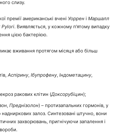
ного слизу.
кої премії американські вчені
Уоррен
і
Маршалл
r
Pylori
. Виявляється, у кожному п’ятому випадку
ення цією бактерією.
ликає вживання протягом місяця або більш
тів,
Аспірину
,
Ібупрофену
,
Індометацину
,
екроз ракових клітин (
Доксорубіцин
);
зон
,
Преднізолон
) – протизапальних гормонів, у
надниркових залоз. Синтезовані штучно, вони
тичних захворювань, пригнічуючи запалення і
вороби.