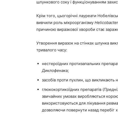
шлункового соку і функціонуванням захис
Крім того, цьогорічні лауреати Нобелівсь
вивчили роль мікроорганізму
Helicobacte
причиною виразкової хвороби стає зараж
Утворення виразок на стінках шлунка вик
тривалого часу:
нестероїдних протизапальних препара
Диклофенак
а;
засобів проти пухлин, що викликають н
глюкокортикоїдних препаратів (
Предні
звичайних умовах виробляються корою 
використовуються для лікування ревма
дозволяючи повернути назад перебіг х