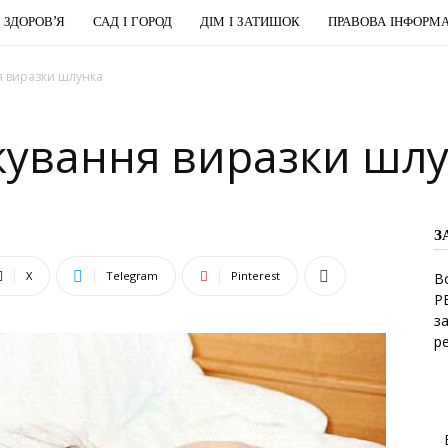
І ЗДОРОВ’Я
САД І ГОРОД
ДІМ І ЗАТИШОК
ПРАВОВА ІНФОРМА
я виразки шлунка
ікування виразки шл
З
X
Telegram
Pinterest
В
Р
з
р