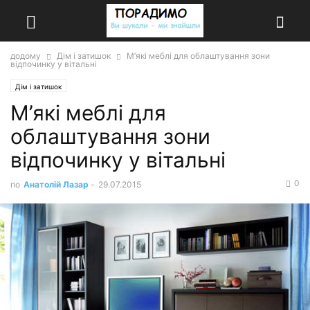
додому
Дім і затишок
М’які меблі для облаштування зони
відпочинку у вітальні
Дім і затишок
М’які меблі для
облаштування зони
відпочинку у вітальні
0
по
Анатолій Лазар
-
29.07.2015