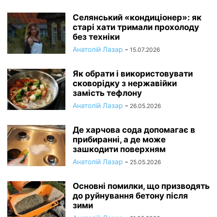
Селянський «кондиціонер»: як
старі хати тримали прохолоду
без техніки
Анатолій Лазар
-
15.07.2026
Як обрати і використовувати
сковорідку з нержавійки
замість тефлону
Анатолій Лазар
-
26.05.2026
Де харчова сода допомагає в
прибиранні, а де може
зашкодити поверхням
Анатолій Лазар
-
25.05.2026
Основні помилки, що призводять
до руйнування бетону після
зими