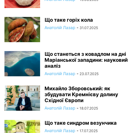
Що таке горіх кола
Анатолій Лазар
-
31.07.2025
Що станеться з ковадлом на дні
Маріанської западини: науковий
аналіз
Анатолій Лазар
-
23.07.2025
Михайло Зборовський: як
збудувати Кремнієву долину
Східної Європи
Анатолій Лазар
-
18.07.2025
Що таке синдром везунчика
Анатолій Лазар
-
17.07.2025