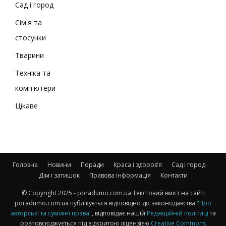
Сад і город
Сім'я та
стосунки
Тварини
Техніка та
комп'ютери
Цікаве
Головна
Новини
Поради
Краса і здоров’я
Сад і город
Дім і затишок
Правова інформація
Контакти
© Copyright 2025 - poradumo.com.ua Текстовий вміст на сайті
poradumo.com.ua публікується відповідно до законодавства
"Про
авторські та суміжні права"
, відповідає нашій
Редакційній політиці
та
розповсюджується під відкритою ліцензією
Creative Commons