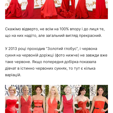
Скажімо відверто, не всім на 100% впору і до лиця те,
що на них надіто, але загальний вигляд прекрасний.
У 2013 році проходив “Золотий глобус”, і червона
сукня на червоній доріжці (фото нижче) не завжди вже
таке червоне. Якщо попередня добірка показала
дівчат в істинно червоних сукнях, то тут є кілька
варіацій.