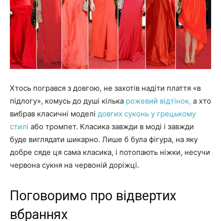
Хтось погрався з довгою, не захотів надіти плаття «в
підлогу», комусь до душі кілька
рожевий відтінок,
а хто
вибрав класичні моделі
довгих суконь у грецькому
стилі
або тромпет. Класика завжди в моді і завжди
буде виглядати шикарно. Лише б була фігура, на яку
добре сяде ця сама класика, і потопають ніжки, несучи
червона сукня на червоній доріжці.
Поговоримо про відвертих
вбраннях