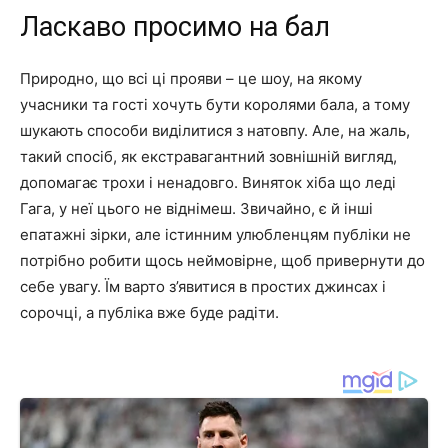
Ласкаво просимо на бал
Природно, що всі ці прояви – це шоу, на якому
учасники та гості хочуть бути королями бала, а тому
шукають способи виділитися з натовпу. Але, на жаль,
такий спосіб, як екстравагантний зовнішній вигляд,
допомагає трохи і ненадовго. Виняток хіба що леді
Гага, у неї цього не віднімеш. Звичайно, є й інші
епатажні зірки, але істинним улюбленцям публіки не
потрібно робити щось неймовірне, щоб привернути до
себе увагу. Їм варто з’явитися в простих джинсах і
сорочці, а публіка вже буде радіти.