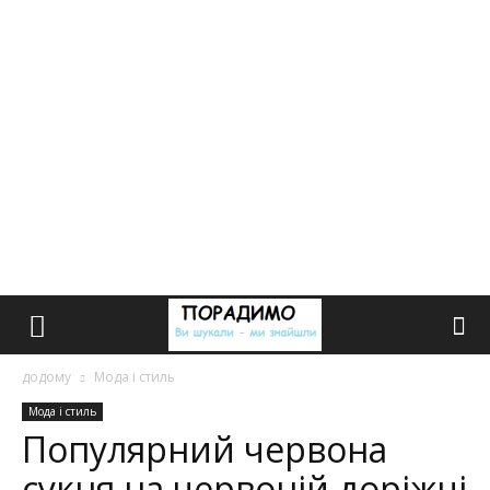
додому
Мода і стиль
Мода і стиль
Популярний червона
сукня на червоній доріжці