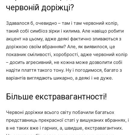
червоній доріжці?
Здавалося б, очевидно – там і там червоний колір,
такий собі симбіоз зірки і килима. Але навіщо робити
акцент на цьому, адже деякі фактично зливаються з
доріжкою своїм вбранням? Але, як виявилося, це
показник сміливості, хоробрості, адже червоний колір
– досить агресивний, не кожна може дозволити собі
надіти плаття такого тону. Ну і погодимося, багато з
варіантів виглядають шикарно, а деякі і не дуже.
Більше екстравагантності!
Червоні доріжки всього світу побачили багатьох
представниць прекрасної статі у вишуканих вбраннях, і
в не таких вже і гарних, а, швидше, екстравагантних.