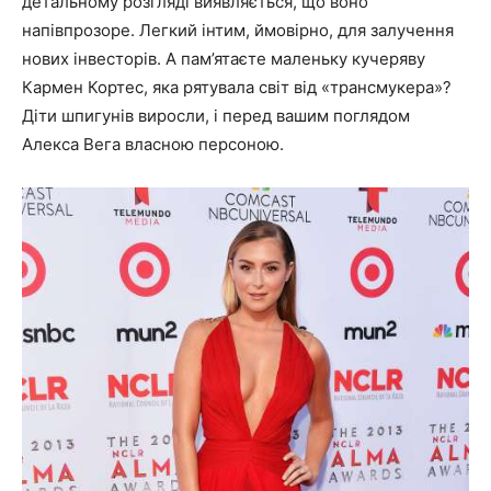
детальному розгляді виявляється, що воно
напівпрозоре. Легкий інтим, ймовірно, для залучення
нових інвесторів. А пам’ятаєте маленьку кучеряву
Кармен Кортес, яка рятувала світ від «трансмукера»?
Діти шпигунів виросли, і перед вашим поглядом
Алекса Вега власною персоною.