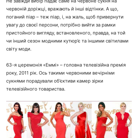
Не завжди вибір падає саме на червоне сукня на
червоній доріжці, вражають й інші відтінки. А що,
поганий піар – теж піар, і, на жаль, щоб привернути
увагу до своєї персони, потрібно вийти за рамки
пристойного вигляду, встановленого, правда, на той
чи інший сезон модними кутюр’є та іншими світилами
світу моди.
63-я церемонія «Еммі» – головна телевізійна премія
року, 2011 рік. Ось такими червоними вечірніми
сукнями порадували об’єктиви камер зірки
телевізійного товариства.