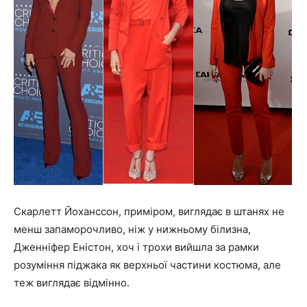
Скарлетт Йоханссон, приміром, виглядає в штанях не
менш запаморочливо, ніж у нижньому білизна,
Дженніфер Еністон, хоч і трохи вийшла за рамки
розуміння піджака як верхньої частини костюма, але
теж виглядає відмінно.