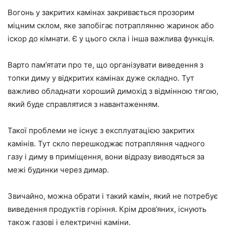
Вогонь у закритих камінах закривається прозорим
міцним склом, яке запобігає потраплянню жаринок або
іскор до кімнати. Є у цього скла і інша важлива функція.
Варто пам’ятати про те, що організувати виведення з
топки диму у відкритих камінах дуже складно. Тут
важливо обладнати хороший димохід з відмінною тягою,
який буде справлятися з навантаженням.
Такої проблеми не існує з експлуатацією закритих
камінів. Тут скло перешкоджає потрапляння чадного
газу і диму в приміщення, вони відразу виводяться за
межі будинки через димар.
Звичайно, можна обрати і такий камін, який не потребує
виведення продуктів горіння. Крім дров’яних, існують
також газові і електричні каміни.