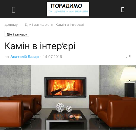
додому
Дім і затишок
Камін в інтер’єрі
Дім і затишок
Камін в інтер’єрі
0
по
Анатолій Лазар
-
14.07.2015