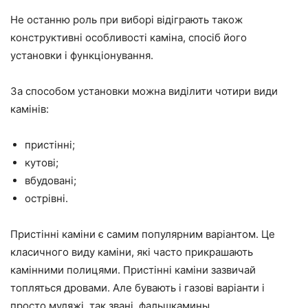
Не останню роль при виборі відіграють також
конструктивні особливості каміна, спосіб його
установки і функціонування.
За способом установки можна виділити чотири види
камінів:
пристінні;
кутові;
вбудовані;
острівні.
Пристінні каміни є самим популярним варіантом. Це
класичного виду каміни, які часто прикрашають
камінними полицями. Пристінні каміни зазвичай
топляться дровами. Але бувають і газові варіанти і
просто муляжі, так звані, фальшкамины.