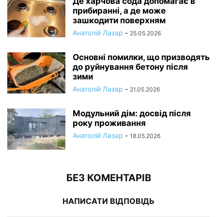
Де харчова сода допомагає в
прибиранні, а де може
зашкодити поверхням
Анатолій Лазар
-
25.05.2026
Основні помилки, що призводять
до руйнування бетону після
зими
Анатолій Лазар
-
21.05.2026
Модульний дім: досвід після
року проживання
Анатолій Лазар
-
18.05.2026
БЕЗ КОМЕНТАРІВ
НАПИСАТИ ВІДПОВІДЬ